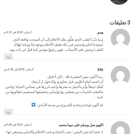
3 تعليقات
هدى
2 يناير، 2019 في 4:10 م
و ما ذنْبُ القلب الذي تعلَّق بتلك الأحلام إلى أن أصبحت واقعه الذي
يُسعِده! احلم واستمر في ذلك فقتل الأحلام موجع جدًا وبداية لهلاك
القلب! وعِش على الأمنيات.. فهي رفيقٌ مؤنس كما قيلَ لي ذات يوم..
رد
EXit
3 يناير، 2019 في 6:42 ص
ربما أكون سور المقبرة تلك ..لكن أحاول
أن اصمد أمام احلامي قبل تجاوزي والدخول ل أرضك
أملك خيطاً وأبره أُجمل به تعثرها واعيد غرزها في بساتين الحياة ؛واخبن
مافتقت الخيبات من شغفي بها وإيماني بتحقيقها لتستقيم خطاوتها من
جديد .
قد أكون لوحة إرشاديه للخروج من مدينة الأماني..
رد
اللهم صل وسلم على نبينا محمد
3 يناير، 2019 في 9:08 م
): عجبا لنا نحن البشر ؛ نحب الحياة و نحب الاحلام والاماني ونسعى لها ؛