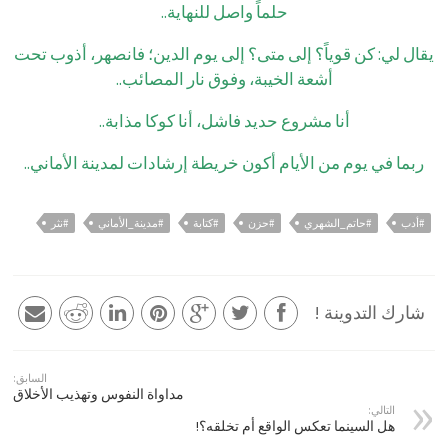
حلماً واصل للنهاية..
يقال لي: كن قوياً؟ إلى متى؟ إلى يوم الدين؛ فانصهر، أذوب تحت
أشعة الخيبة، وفوق نار المصائب..
أنا مشروع حديد فاشل، أنا كوكا مذابة..
ربما في يوم من الأيام أكون خريطة إرشادات لمدينة الأماني..
#أدب
#حاتم_الشهري
#حزن
#كتابة
#مدينة_الأماني
#نثر
شارك التدوينة !
السابق:
مداواة النفوس وتهذيب الأخلاق
التالي:
هل السينما تعكس الواقع أم تخلقه؟!