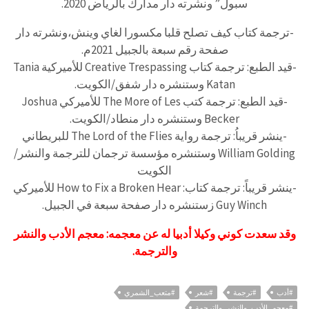
سبول” ونشرته دار مدارك بالرياض 2020.
-ترجمة كتاب كيف تصلح قلبا مكسورا لغاي وينش،ونشرته دار
صفحة رقم سبعة بالجبيل 2021م.
-قيد الطبع: ترجمة كتاب Creative Trespassing للأميركية Tania
Katan وستنشره دار شفق/الكويت.
-قيد الطبع: ترجمة كتب The More of Les للأميركي Joshua
Becker وستنشره دار منطاد/الكويت.
-ينشر قريباُ: ترجمة رواية The Lord of the Flies للبريطاني
William Golding وستنشره مؤسسة ترجمان للترجمة والنشر/
الكويت
-ينشر قريباً: ترجمة كتاب: How to Fix a Broken Hear للأميركي
Guy Winch زستنشره دار صفحة سبعة في الجبيل.
وقد سعدت كوني وكيلا أدبيا له عن معجمه: معجم الأدب والنشر
والترجمة.
#أدب
#ترجمة
#شعر
#متعب_الشمري
#معجم_الأدب_والنشر_والترجمة