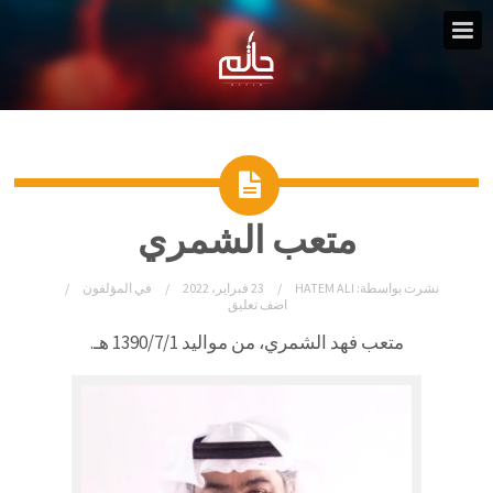
متعب الشمري
نشرت بواسطة:
HATEM ALI
23 فبراير، 2022
في
المؤلفون
اضف تعليق
متعب فهد الشمري، من مواليد 1390/7/1 هـ.