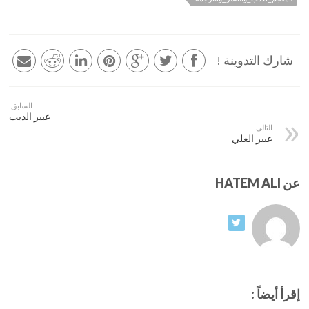
شارك التدوينة !
السابق:
عبير الديب
التالي:
عبير العلي
عن HATEM ALI
إقرأ أيضاً :