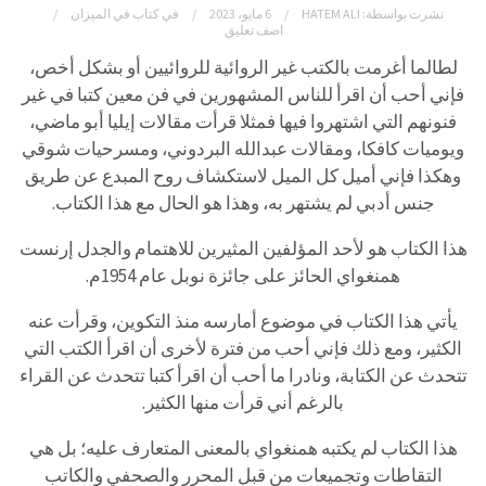
نشرت بواسطة:
HATEM ALI
6 مايو، 2023
في
كتاب في الميزان
اضف تعليق
لطالما أغرمت بالكتب غير الروائية للروائيين أو بشكل أخص،
فإني أحب أن اقرأ للناس المشهورين في فن معين كتبا في غير
فنونهم التي اشتهروا فيها فمثلا قرأت مقالات إيليا أبو ماضي،
ويوميات كافكا، ومقالات عبدالله البردوني، ومسرحيات شوقي
وهكذا فإني أميل كل الميل لاستكشاف روح المبدع عن طريق
جنس أدبي لم يشتهر به، وهذا هو الحال مع هذا الكتاب.
هذا الكتاب هو لأحد المؤلفين المثيرين للاهتمام والجدل إرنست
همنغواي الحائز على جائزة نوبل عام 1954م.
يأتي هذا الكتاب في موضوع أمارسه منذ التكوين، وقرأت عنه
الكثير، ومع ذلك فإني أحب من فترة لأخرى أن اقرأ الكتب التي
تتحدث عن الكتابة، ونادرا ما أحب أن اقرأ كتبا تتحدث عن القراء
بالرغم أني قرأت منها الكثير.
هذا الكتاب لم يكتبه همنغواي بالمعنى المتعارف عليه؛ بل هي
التقاطات وتجميعات من قبل المحرر والصحفي والكاتب