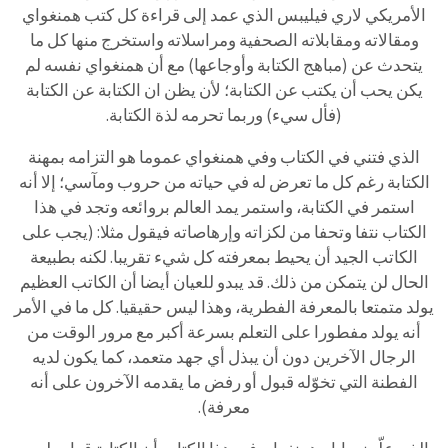
الأمريكي لاري فيليبس الذي عمد إلى قراءة كل كتب همنغواي
ومقالاته ومقابلاته الصحفية ومراسلاته واستخرج منها كل ما
يتحدث عن (مباهج الكتابة وأوجاعها) مع أن همنغواي نفسه لم
يكن يحب أن يكتب عن الكتابة؛ لأن يظن ان الكتابة عن الكتابة
(فأل سيء) وربما تحرمه لذة الكتابة.
الذي فتني في الكتاب وفي همنغواي عموما هو التزامه بمهنة
الكتابة رغم كل ما تعرض له في حياته من حروب ومآسي؛ إلا أنه
استمر في الكتابة، واستمر يمد العالم بروائعه وتجد في هذا
الكتاب نتفا وتحفا من لكزاته وإرهاصاته فيقول مثلا: (يجب على
الكاتب الجيد أن يحيط بمعرفته كل شيء تقريبا. لكنه بطبيعة
الحال لن يتمكن من ذلك. قد يبدو للعيان أيضا أن الكاتب العظيم
يولد متمتعا بالمعرفة الفطرية، وهذا ليس حقيقيا. كل ما في الأمر
أنه يولد مفطورا على التعلم بسرعة أكبر مع مرور الوقت من
الرجال الآخرين دون أن يبذل أي جهد متعمد، كما يكون لديه
الفطنة التي تخوّله قبول أو رفض ما يقدمه الآخرون على أنه
معرفة).