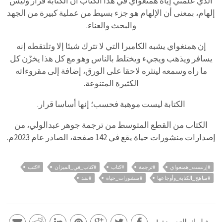
الذي علّمني إياه همنغواي في هذا الكتاب أن الكتابة قرار وليس
إلهام، بمعنى أن الإلهام هو جزء بسيط من عملية كبيرة من الجهد
والبحث والعناء.
إن همنغواي يشبه الكاميرا التي لا تترك شيئا إلا وتلتقطه إنه
يسافر ويذهب ويجيء ويختلط بالناس وهو مع كل هذا يخزّن كل
ما راه وسمعه لينثره لاحقا على الورق، إضافة إلى مقروءاته
الكثيرة المتنوعة.
الكتابة ليست موهبة فحسب؛ إنها أساسا قرار.
الكتاب من القطع المتوسط من ترجمة جوهر عبدالولي، من
إصدارات منشورات حياة يقع في 142 صفحة، الصادر عام 2023م.
#إرنست_همنغواي
#ترجمة
#كتاب
#كتاب_في_الميزان
#كتب
#مباهج_الكتابة_وأوجاعها
#منشورات_حياة
#نقد