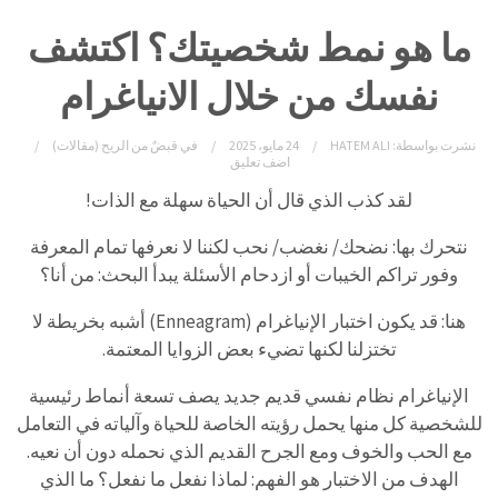
ما هو نمط شخصيتك؟ اكتشف
نفسك من خلال الانياغرام
نشرت بواسطة:
HATEM ALI
24 مايو، 2025
في
قبضٌ من الريح (مقالات)
اضف تعليق
لقد كذب الذي قال أن الحياة سهلة مع الذات!
نتحرك بها: نضحك/ نغضب/ نحب لكننا لا نعرفها تمام المعرفة
وفور تراكم الخيبات أو ازدحام الأسئلة يبدأ البحث: من أنا؟
هنا: قد يكون اختبار الإنياغرام (Enneagram) أشبه بخريطة لا
تختزلنا لكنها تضيء بعض الزوايا المعتمة.
الإنياغرام نظام نفسي قديم جديد يصف تسعة أنماط رئيسية
للشخصية كل منها يحمل رؤيته الخاصة للحياة وآلياته في التعامل
مع الحب والخوف ومع الجرح القديم الذي نحمله دون أن نعيه.
الهدف من الاختبار هو الفهم: لماذا نفعل ما نفعل؟ ما الذي