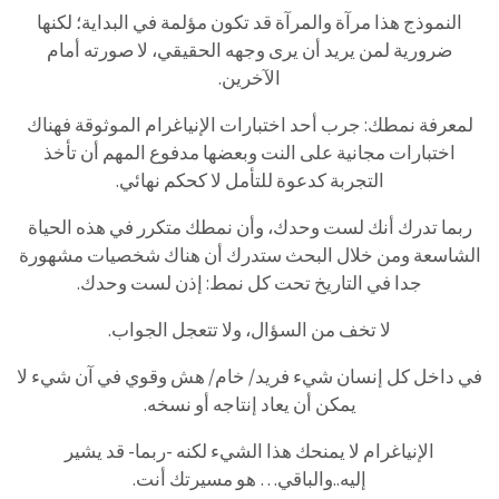
النموذج هذا مرآة والمرآة قد تكون مؤلمة في البداية؛ لكنها
ضرورية لمن يريد أن يرى وجهه الحقيقي، لا صورته أمام
الآخرين.
لمعرفة نمطك: جرب أحد اختبارات الإنياغرام الموثوقة فهناك
اختبارات مجانية على النت وبعضها مدفوع المهم أن تأخذ
التجربة كدعوة للتأمل لا كحكم نهائي.
ربما تدرك أنك لست وحدك، وأن نمطك متكرر في هذه الحياة
الشاسعة ومن خلال البحث ستدرك أن هناك شخصيات مشهورة
جدا في التاريخ تحت كل نمط: إذن لست وحدك.
لا تخف من السؤال، ولا تتعجل الجواب.
في داخل كل إنسان شيء فريد/ خام/ هش وقوي في آن شيء لا
يمكن أن يعاد إنتاجه أو نسخه.
الإنياغرام لا يمنحك هذا الشيء لكنه -ربما- قد يشير
إليه..والباقي… هو مسيرتك أنت.