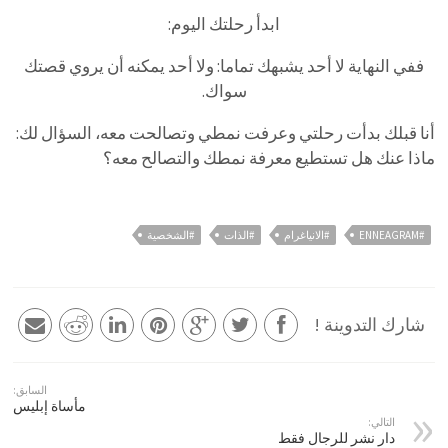
ابدأ رحلتك اليوم:
ففي النهاية لا أحد يشبهك تماما: ولا أحد يمكنه أن يروي قصتك
سواك.
أنا قبلك بدأت رحلتي وعرفت نمطي وتصالحت معه، السؤال لك:
ماذا عنك هل تستطيع معرفة نمطك والتصالح معه؟
#ENNEAGRAM
#الانياغرام
#الذات
#الشخصية
شارك التدوينة !
السابق:
مأساة إبليس
التالي:
دار نشر للرجال فقط