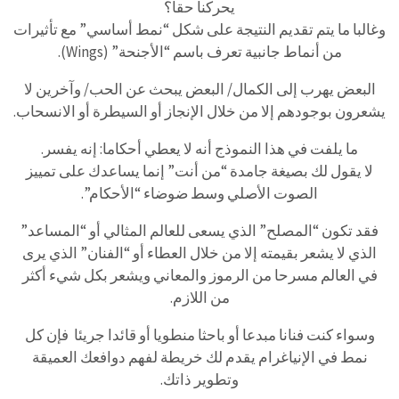
يحركنا حقا؟
وغالبا ما يتم تقديم النتيجة على شكل “نمط أساسي” مع تأثيرات
من أنماط جانبية تعرف باسم “الأجنحة” (Wings).
البعض يهرب إلى الكمال/ البعض يبحث عن الحب/ وآخرين لا
يشعرون بوجودهم إلا من خلال الإنجاز أو السيطرة أو الانسحاب.
ما يلفت في هذا النموذج أنه لا يعطي أحكاما: إنه يفسر.
لا يقول لك بصيغة جامدة “من أنت” إنما يساعدك على تمييز
الصوت الأصلي وسط ضوضاء “الأحكام”.
فقد تكون “المصلح” الذي يسعى للعالم المثالي أو “المساعد”
الذي لا يشعر بقيمته إلا من خلال العطاء أو “الفنان” الذي يرى
في العالم مسرحا من الرموز والمعاني ويشعر بكل شيء أكثر
من اللازم.
وسواء كنت فنانا مبدعا أو باحثا منطويا أو قائدا جريئا فإن كل
نمط في الإنياغرام يقدم لك خريطة لفهم دوافعك العميقة
وتطوير ذاتك.