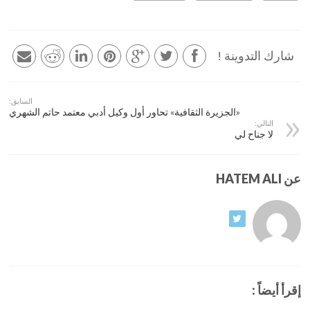
شارك التدوينة !
السابق:
«الجزيرة الثقافية» تحاور أول وكيل أدبي معتمد حاتم الشهري
التالي:
لا جناح لي
عن HATEM ALI
إقرأ أيضاً :