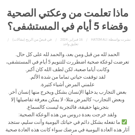
ماذا تعلمت من وعكتي الصحية
وقضاء 5 أيام في المستشفى؟
نشرت بواسطة:
HATEM ALI
16 فبراير، 2024
في
قبضٌ من الريح (مقالات)
تعليق واحد
الحمد لله من قبل ومن بعد، والحمد لله على كل حال.
تعرضت لوعكة صحية اضطررت للتنويم 5 أيام في المستشفى،
وكانت أياما صعبة، لكن لطف الله كان أكبر.
لقد توقفت حياتي تماما من شدة الألم.
علمني المرض أشياء كثيرة.
بعض التجارب يدخلها الإنسان بشكل ويخرج منها إنسان آخر.
وبعض التجارب- كالمرض مثلا- لا يمكن معرفة تفاصيلها إلا
بتجربتها حقيقة، فالتجربة ليست كالسماع.
ولقد خرجت بعدة دروس من هذه الوعكة الصحية:
ما تفعله بشكل دائم في حياتك اليومية وأنت سليم، ستجد
آثار هذه العادة اليومية في مرضك سواء كانت هذه العادة صحية