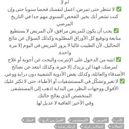
أم لا.
لا تنتظر حتى تمرض، اعمل لنفسك فحصا سنويا حتى وإن
كنت تشعر أنك بخير. الفحص السنوي مهم جدا في التاريخ
المرضي.
يجب أن يكون للمريض مرافق، لأن المريض لا يستطيع
متابعة وتوقيع كل الأوراق المطلوبة وكذلك السؤال عن نتائج
التحاليل، لأن الطبيب غالبا لا يزور المريض في اليوم إلا مرة
واحدة.
انتبه من الدخول على الإنترنت والبحث عن أجوبة أو علاج
لمرضك، فهذا لن يزيدك إلا حيرة، وكذلك ابتعد عن نصائح
الأصدقاء والعائلة، وكذلك بعض الأدوية الشعبية دون دراية ووعي.
لا تغير وتشكّل في المستشفيات أو الأطباء، حتى لا تكثر عليك
الأقوال ووجهات النظر، من البداية اذهب إلى المستشفى
المتخصص الذي يعالج حالتك.
وفي الأخير: العافية لا عديل لها.
#أدب
#المرض
#المستشفى
#قبضٌ_من_الريح
#مقال
#مقالات
#مقالات_عربية
#وعكة_صحية