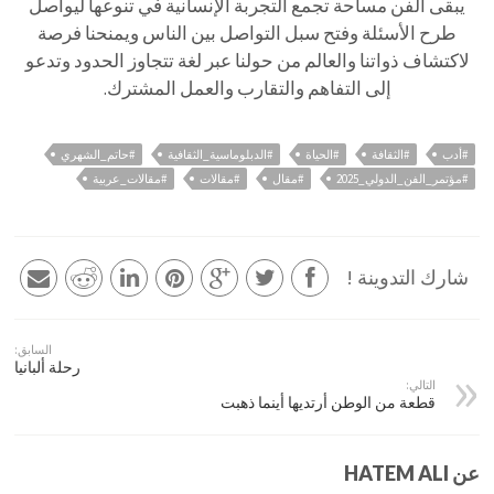
يبقى الفن مساحة تجمع التجربة الإنسانية في تنوعها ليواصل
طرح الأسئلة وفتح سبل التواصل بين الناس ويمنحنا فرصة
لاكتشاف ذواتنا والعالم من حولنا عبر لغة تتجاوز الحدود وتدعو
إلى التفاهم والتقارب والعمل المشترك.
#أدب
#الثقافة
#الحياة
#الدبلوماسية_الثقافية
#حاتم_الشهري
#مؤتمر_الفن_الدولي_2025
#مقال
#مقالات
#مقالات_عربية
شارك التدوينة !
السابق:
رحلة ألبانيا
التالي:
قطعة من الوطن أرتديها أينما ذهبت
عن HATEM ALI