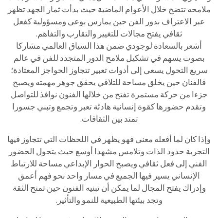
ملامحه تتضح خلال الأعوام الماضية حيث بدأت ثمار الجهد تظهر
عبر الاعتراف بدور الفن حين يمارس بوعي ومسؤولية كفعل
ثقافي يفتح مجالات للتغيير والتقارب والتفاهم.
أشعر بالسعادة لوجودي ضمن هذا السياق العالمي مشاركا
بصوت يسهم في تشكيل ملامح الدور المتجدد للفن في عالم
سريع التحول يسعى إلى أدوات تعبير تتجاوز الحواجز المعتادة؛
فالفنان حين يخلق مساحة للتلاقي يحقق جوهر مهمته ويصبح
جزءا من حركة مستمرة تفتح من خلالها الفنون نوافذ للتواصل
وتقدم حضورها كقوة إنسانية هادئة تعبر وتجمع وتبني جسورا
تمتد بين الثقافات.
وإذا كان لما أفعله معنى فهو يظهر في اللحظات التي تتجاوز فيها
التجربة حدود الذات وتلامس مشهدا أوسع حيث يتحول الحضور
الفني إلى فعل ثقافي ويصبح الحوار الإبداعي مساحة للارتباط
الإنساني يسير فيها الجميع في مسار واحد نحو فهم أعمق
وإدراك يفتح المجال لما يمكن أن تبنيه الفنون حين تمنح الثقة
وتجد بيئتها الطبيعية للنمو والتأثير.