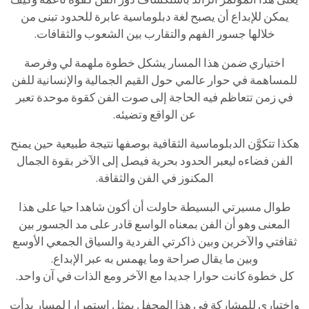
يمكن للإبداع أن يصبح لغة دبلوماسية عابرة للحدود تبنى من
خلالها جسور الفهم والتقارب بين الشعوب والثقافات.
اختياري ضمن هذا المسار يشكل خطوة ملهمة لي وفرصة
للمساهمة في حوار عالمي حول القيم الجمالية والإنسانية للفن
في زمن تتعاظم فيه الحاجة إلى صوت الفن كقوة موحدة تعبر
عن الواقع وتضيئه.
هكذا تتكوَّن الدبلوماسية الثقافية بوصفها نتيجة طبيعية حين يمنح
الفن فضاءه ليعبر الحدود بحرية فيصل إلى الآخر بقوة الجمال
المكنوز في الفن والثقافة.
طوال مسيرتي البسيطة حاولت أن أكون شاهدا حيا على هذا
المعنى وهو أن الفن بمعناه الواسع قادر على مد الجسور بين
ثقافتي والآخرين وبين ذاكرتي الفردية والسياق الجمعي الأوسع
وبين ما يقال صراحة وما يهمس به عبر الإبداع.
كل خطوة كانت حوارا جديدا مع الآخر ومع الذات في آن واحد.
واختياري للمشاركة في هذا المحفل يمثل استمرارا لمسار بدأت