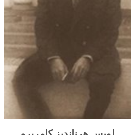
لويس هرنانديز كامريرو