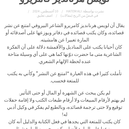
نشرت بواسطة:
HATEM ALI
10 أغسطس، 2024
في
قبضٌ من الريح (مقالات)
اضف تعليق
يقال أن لويس هرنانديز كامريرو الشاعر البيروفي امتنع عن نشر
قصائده، وكان يكتب قصائده في دفاتر ويوزعها على أصدقائه أو
المارة تعبيرا عن هامشيته.
كان أحيانا يكتب على المناديل والأقمشة دلالة على أن الفكرة
الشاعرية متى ما حضرت دوّنها كما هي على أي وسيلة متاحة
عنده لحظة الإلهام الشعري.
تأملت كثيرا في هذه العبارة “امتنع عن النشر” وكأني به يكتب
للمتعة فحسب.
لم يكن يبحث عن الشهرة أو المال أو حتى التأثير.
لم يهتم لأرقام المبيعات ولا أرقام طبعات الكتب ولا إقامة حفلات
توقيع ولا حتى ترجمة قصائده، وبالطبع لم يفكر في وكيل أدبي
له!
كان يكتب للمتعة التي يجدها في فعل الكتابة والدليل أنه كان
يوزعها على المارة لأنه لم يكن يرجو من المارة شيئا.