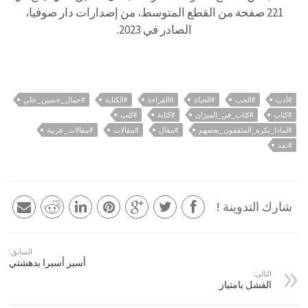
221 صفحة من القطع المتوسط، من إصدارات دار صوفيا،
الصادر في 2023.
#أدب
#الحب
#الحياة
#القراءة
#الكتابة
#جمال_حسين_علي
#كتاب
#كتاب_في_الميزان
#كتابة
#كتب
#لماذا_يكره_المثقفون_بعضهم
#مقال
#مقالات
#مقالات_عربية
#نقد
شارك التدوينة !
السابق:
أسير أسيرا بدهشتي
التالي:
الفشل بامتياز