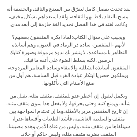
لقد تحدث بفصل كامل ليفرّق بين المبدع والناقد، والحقيقة أنه
مسح بالنقاد بلاط بهو الثقافة، ولقد استعداهم بشكل مخيف،
وكانت لغته في هذا الفصل تحديدا لغة حازمة إلى أبعد مدى.
ويجيب على سؤال الكتاب: لماذا يكره المثقفون بعضهم؟
لأنهم -المثقفين- سادة ذر الرماد في العيون، وهم أساتذة
التظاهر بالمساعدة، لا ينشر لك ندوة مرموقة وصورة كتابك
الرصين، لكنه يسلط الضوء على أتفه ما فيك.
المثقفون أساتذة الشللية والانتقاء وسادة المعايير المزدوجة،
ويملكون حصريا ابتكار عبادة الفرد قبل الساسة، هم أول من
صنع الأصنام التي يأكلونها.
ويكمل ليقول: إن أخطر عدو للمثقف، مثقف مثله، يقلل من
شأنه، ويمنع كتبه وحتى يحرقها، ولا يفعل هذا سوى مثقف مثله.
إن تاريخ المثقفين مرير بالأمثلة..وما إن تحتدم المواجهة بين
مثقف والسلطة الغاشمة، فأشد الطعنات وأقساها غدرا،
سيتلقاها من مثقف مثله، وليس من عتاة الأمن. وهذه مصيبتنا،
المثقف يضربه مثقف مثله، وليس حاكم أو جلاد.