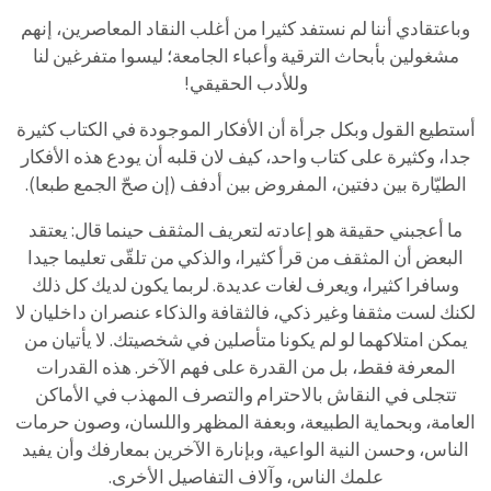
وباعتقادي أننا لم نستفد كثيرا من أغلب النقاد المعاصرين، إنهم
مشغولين بأبحاث الترقية وأعباء الجامعة؛ ليسوا متفرغين لنا
وللأدب الحقيقي!
أستطيع القول وبكل جرأة أن الأفكار الموجودة في الكتاب كثيرة
جدا، وكثيرة على كتاب واحد، كيف لان قلبه أن يودع هذه الأفكار
الطيّارة بين دفتين، المفروض بين أدفف (إن صحّ الجمع طبعا).
ما أعجبني حقيقة هو إعادته لتعريف المثقف حينما قال: يعتقد
البعض أن المثقف من قرأ كثيرا، والذكي من تلقّى تعليما جيدا
وسافرا كثيرا، ويعرف لغات عديدة. لربما يكون لديك كل ذلك
لكنك لست مثقفا وغير ذكي، فالثقافة والذكاء عنصران داخليان لا
يمكن امتلاكهما لو لم يكونا متأصلين في شخصيتك. لا يأتيان من
المعرفة فقط، بل من القدرة على فهم الآخر. هذه القدرات
تتجلى في النقاش بالاحترام والتصرف المهذب في الأماكن
العامة، وبحماية الطبيعة، وبعفة المظهر واللسان، وصون حرمات
الناس، وحسن النية الواعية، وبإنارة الآخرين بمعارفك وأن يفيد
علمك الناس، وآلاف التفاصيل الأخرى.