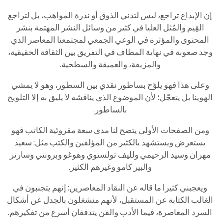
إن الإبداع تراجع، ليس لتدني الذوق أو ندرة المواهب، بل لتراجع
القِيم والمُثل العليا في كثير من وسائل النشر المهتمة بنشر
المحتوى والمؤثرة في الوعي الجمعي لمجتمعنا المعاصر الذي
وجد صعوبة في نهاية المطاف في التفريق بين الثقافة الحقيقية،
والمزيفة، والعميقة والسطحية.
وعلى هذا فهو يلوّح بساطور نقدي بين السطور، وهو لا يمشي
الهوينا بل يتعجّل؛ لأن الموضوع الذي يناقشه لا يليق به إلا التلويح
بالساطور.
ومن الصفحات الأولى يتضح لنا مدى سعة مقروئية الكاتب فهو
يستعرض ويستشهد بالكثير من المؤلفين والكتب مثل: سعيد
مهران وسيد الرحيمي ولليف تولستوي وهوغو وبرونتي وسارتر
والبير كامو وغيرهم الكثير.
ويعجبني كثيرا ما قاله عن النقاد المعاصرين: إنهم يتجنبون في
الغالب الكتابة عن المستقبل، لأنهم منشغلون بالجدل عن أشكال
السرد المعاصرة، فيما الأدب والفن يتدفقان أسرع من تفكيرهم.