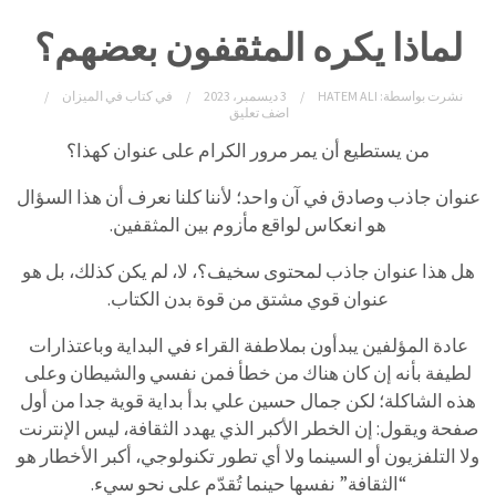
لماذا يكره المثقفون بعضهم؟
نشرت بواسطة:
HATEM ALI
3 ديسمبر، 2023
في
كتاب في الميزان
اضف تعليق
من يستطيع أن يمر مرور الكرام على عنوان كهذا؟
عنوان جاذب وصادق في آن واحد؛ لأننا كلنا نعرف أن هذا السؤال
هو انعكاس لواقع مأزوم بين المثقفين.
هل هذا عنوان جاذب لمحتوى سخيف؟، لا، لم يكن كذلك، بل هو
عنوان قوي مشتق من قوة بدن الكتاب.
عادة المؤلفين يبدأون بملاطفة القراء في البداية وباعتذارات
لطيفة بأنه إن كان هناك من خطأ فمن نفسي والشيطان وعلى
هذه الشاكلة؛ لكن جمال حسين علي بدأ بداية قوية جدا من أول
صفحة ويقول: إن الخطر الأكبر الذي يهدد الثقافة، ليس الإنترنت
ولا التلفزيون أو السينما ولا أي تطور تكنولوجي، أكبر الأخطار هو
“الثقافة” نفسها حينما تُقدّم على نحو سيء.