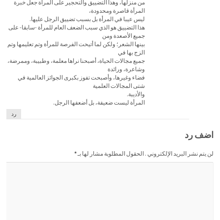
من منزلها، وهذا التضييق والتحجير على المرأة جعل خبرة
المرأة قاصرة ومحدودة،
ليس عيبا في المرأة بل بسبب تضييق الرجل عليها.
هذا التضييق هو الذي سبب الضعف العام للمرأة -سابقا- على
جميع الأصعدة ومن
بينها الشعر؛ ولكن لما أتيحت الفرصة للمرأة وتم تعليمها وتم
الزج بها في
جميع مجالات الحياة، أصبحنا نراها معلمة، وطبيبة، وممرضة،
وشاعرة، ورائدة
فضاء وغيرها، وأصبحت تفوز بكبرى الجوائز العالمية في
شتى المجالات العلمية
والأديبة.
المرأة ليست ضعيفة، بل أضعفها الرجل.
رد
اضف رد
لن يتم نشر البريد الإلكتروني . الحقول المطلوبة مشار لها بـ
*