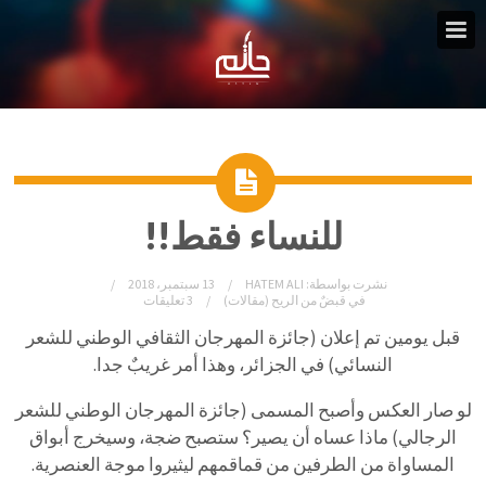
للنساء فقط!!
نشرت بواسطة:
HATEM ALI
13 سبتمبر، 2018
في
قبضٌ من الريح (مقالات)
3 تعليقات
قبل يومين تم إعلان (جائزة المهرجان الثقافي الوطني للشعر
النسائي) في الجزائر، وهذا أمر غريبٌ جدا.
لو صار العكس وأصبح المسمى (جائزة المهرجان الوطني للشعر
الرجالي) ماذا عساه أن يصير؟ ستصبح ضجة، وسيخرج أبواق
المساواة من الطرفين من قماقمهم ليثيروا موجة العنصرية.