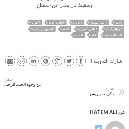
وشقيتُ في بحثي عن المفتاحِ
#أدب
#أدب_نسوي
#جائزة
#جائزة_أدبية
#جوائز
#جوائز_أدبية
#حاتم_الشهري
#شعر
#قبضٌ_من_الريح
#للنساء_فقط
#نثر
#نساء
شارك التدوينة !
السابق:
من وجوه الحب: الرحيل
التالي:
ذكريات باريس
عن HATEM ALI