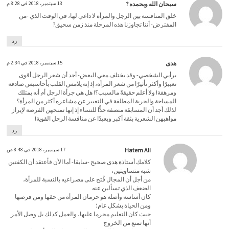
سبحان الله وبحمده ?
13 سبتمبر، 2018 في 8:28 م
خلق المنافسة بين الرجل والمرأة لا داعي لها، في الوقت الذي -من
المفترض- أننا تجاوزنا هذه المرحلة منذ زمن سحيق?
رد
هدى
15 سبتمبر، 2018 في 2:34 م
برأيي الشخصي- وقد يختلف معي البعض- أجد أن شعر الرجل أقوى
تعبيرًا وأكثر تأثيرًا من شعر المرأة، إذ إنه يلامس القلب بأحاسيس صادقة
ومرهفة! ولا أعلم حقيقةً مالسبب؟! هل هي جرأة الرجل أم أنه يمتلك
المساحة والحرية المطلقة في التعبير عن مشاعره أكثر من المرأة؟
لذلك أجد أن المسابقة منصفة جدًّا للنساء إذ إنها تمنحهن الفرصة لإبراز
مواهبهن الشعرية بثقة أكبر وبعيدًا عن منافسة الرجل القوية!
رد
Hatem Ali
17 سبتمبر، 2018 في 8:48 ص
كلامك أستاذة هدى صحيح -سابقا- أما الآن فأعتقد أن الكفتين
شبه متساويتين،
من أجل أن المجال فُتح على مصراعيه بالنسبة للمرأة،
الضعف الذي تسألين عنه
كان أساسه وأصله هو حرمان المرأة من حقها ومن فرصها
ومن الحياة بشكل عام؛
حيث كان التعليم محرما عليها، والعمل كذلك بل وصل الأمر
أنها تمنع من الخروج