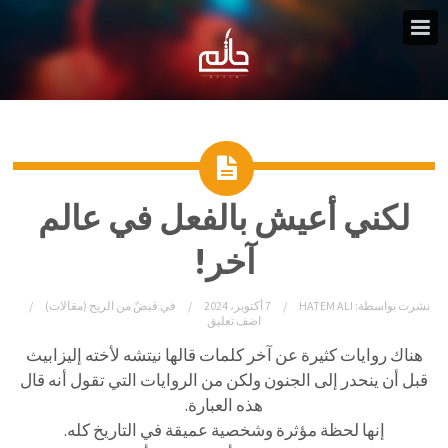
لكني أعيش بالفعل في عالم
آخر!
نشرت بواسطة:
HATEM ALI
7 أكتوبر، 2024
في
قبضٌ من الريح (مقالات)
اضف تعليق
هناك روايات كثيرة عن آخر كلمات قالها نيتشه لأخته إليزابيث
قبل أن ينحدر إلى الجنون ولكن من الروايات التي تقول أنه قال
هذه العبارة.
إنها لحظة مؤثرة وشخصية عميقة في التاريخ كله.