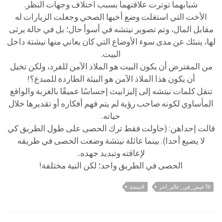
شبابهما توترت علاقتهما بسبب اختلاف وجهات النظر.
الأخت التي استغلت وضع أخيها الصحي وجعلت الزيارات له
مقابل المال، وتم تصوير نيتشه في أسوأ حال؛ بل في حالة يرثى
لها، ينبئك عن مدى سوء الأوضاع التي كان يعاني منها نيشتة داخل
البيت.
من المفترض أن يكون البيت هو الملاذ الآمن للفرد، ولكن تخيل
أن يكون هذا الملاذ الآمن هو البيئة الطاردة للمبدع؟!
تنقل كلمات نيتشه إلى إليزابيث إحساسًا عميقًا بالغربة والواقع
المأساوي لكونه صاحب رؤية لم يتم فهم أفكاره أو تقديرها خلال
حياته.
قالت إحداهن: (حاولت فقط ترك الحصى على طول الطريق كي
لا يضيع أحدا). بينما عائلة نيتشة وضعت الحصى في طريقه
لإعاقته وتبديد جهده..
الحصى في الطريق واحد؛ لكن النية مختلفة!
#أ‘عيش_في_عالم_آخر
#نيتشة