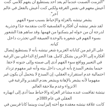
“التزمت الصمت عندما لم يعد أحد يستطيع أن يفهم كلامي. كنت
أعيش معهم في نفس الغرفة ولكني كنت أعيش بالفعل في عالم
آخر”.
يشعر نيتشه بالعزلة والإحباط بسبب سوء الفهم.
لقد شعر نيتشه أن أفكاره الفلسفية كانت متقدمة جدًا وجذرية
لدرجة أن من حوله لم يتمكنوا من فهمها. وقد ساهم هذا الشعور
بسوء الفهم في شعوره بالوحدة العميقة التي تجذرت داخل
كيانه.
على الرغم من كتاباته الغزيرة شعر نيتشه بأنه لا يستطيع إيصال
أفكاره إلى الآخرين بشكل كامل. هذا الصراع الداخلي بين الرغبة
في التعبير وواقع سوء الفهم أدى إلى صمته وإلى جنونه لاحقا.
حينما يشعر المبدع بأنه غريب داخل بيته وأنه غير مفهوم تزداد
احتمالية عدم استقراره العقلي، إن المبدع لا يتحمل أن يكون غير
مفهوما لأنه يشعر بالإهانة ويشعر بعدم التقدير والرغبة في
الانزواء وعدم ملاحقة العالم.
نيتشة تفاقمت عنده مشاعر العزلة والاحباط مما أدى إلى انهياره
العقلي في عام 1889م.
كانت علاقة نيتشه معقدة مع أخته إليزابيث وبينما كانا قريبين في