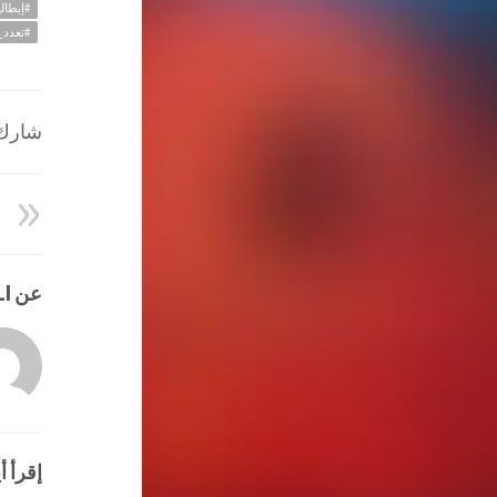
#إيطالي
#تعدد
شارك ا
عن HATEM ALI
إقرأ أي