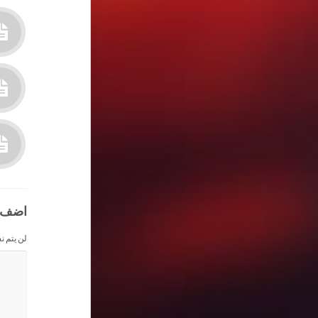
اضف 
لن يتم ن