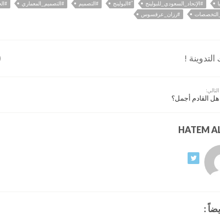
ا
#الإتحاد_السعودي_للبولينج
ً#البولينج
#التصميم
#التصميم_المعماري
#الح
_التخصصات
#رزان_عرقسوس
لتدوينة !
التالي:
هل القادم أجمل؟
ضاً :