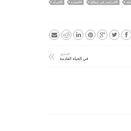
ياة
#الدراسة_في_إيطاليا
#العمارة
#المرأة
السابق:
في الحياة القادمة