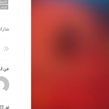
#اضطر
#وعد_ا
شارك ا
عن HATEM ALI
إقرأ أي