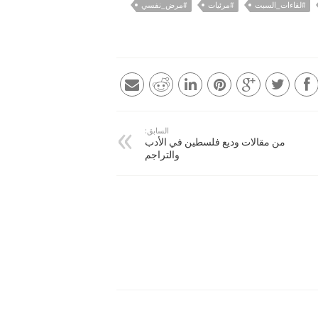
#لقاءات_السبت
#مرئيات
#مرض_نفسي
السابق:
من مقالات وديع فلسطين في الأدب
والتراجم