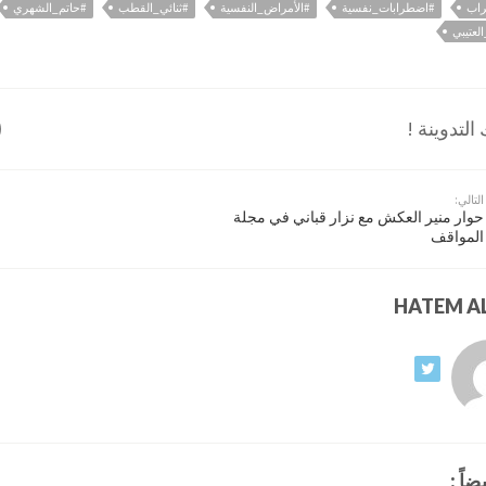
اب
#اضطرابات_نفسية
#الأمراض_النفسية
#ثنائي_القطب
#حاتم_الشهري
لعتيبي
لتدوينة !
التالي:
حوار منير العكش مع نزار قباني في مجلة
المواقف
ضاً :