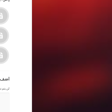
اضف 
لن يتم ن