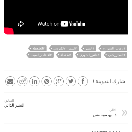
#إرهاب_الشوارع
#التنمر
#التنمر_الإلكتروني
#الطقطة
#المعتز_كتبي
#حاتم_الشهري
#طقطة
#لقاءات_السبت
شارك التدوينة !
السابق:
النشر الذاتي
التالي:
ذا نيو موتانتس