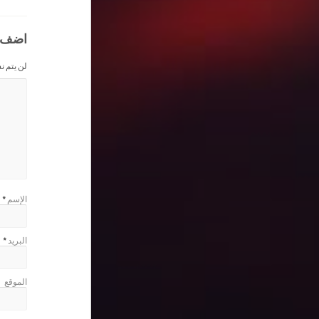
اضف 
لن يتم ن
الإسم
*
البريد
*
الموقع