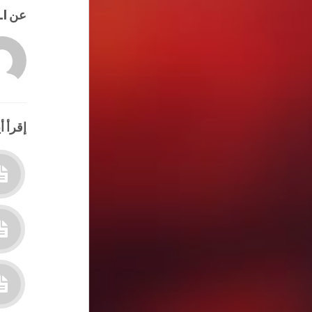
عن HATEM ALI
إقرأ أي