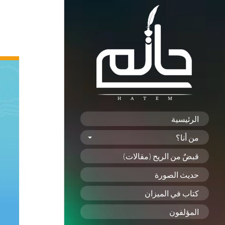
الرئيسية
من أنا؟
قبضٌ من الريح (مقالات)
حديث الصورة
كتاب في الميزان
المؤلفون