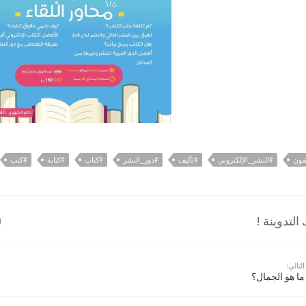
فون
#النشر_الإلكتروني
#تأليف
#دور_النشر
#كتاب
#كتابة
#كتب
لتدوينة !
التالي:
ما هو الجمال؟