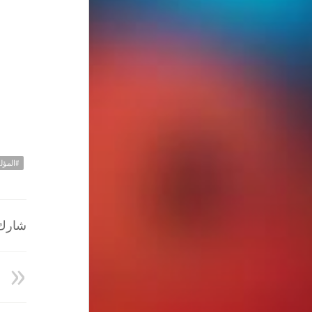
#المؤل
شارك ا