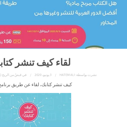
لقاء كيف تنشر كتا
نشرت بواسطة:
HATEM ALI
3 يونيو، 2020
في
قبضٌ من الريح (
كيف تنشر كتابك، لقاء عن طريق برنامج oom