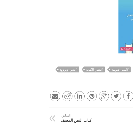
#كتب_صوتية
#نشر_الكتب
#نشر_وتزويع
السابق:
كتاب النص المعنف