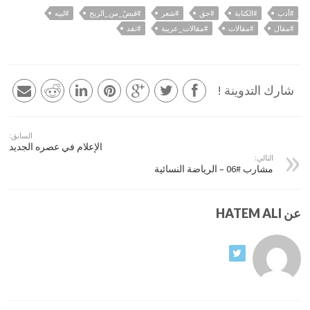
#أدب
#الكتابة
#حق
#شعر
#قبضٌ_من_الريح
#لبيه
#مقال
#مقالات
#مقالات_عربية
#نقد
شارك التدوينة !
السابق:
الإعلام في عصره الجديد
التالي:
مشارب #06 – الرياضة النسائية
عن HATEM ALI