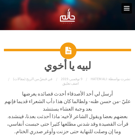
لبيه يا أخوي
نشرت بواسطة:
HATEM ALI
9 نوفمبر، 2019
في
قبضٌ من الريح (مقالات)
اضف تعليق
أرسل لي أحد الأصدقاء أحدث قصائده يعرضها
عليّ -من حسن ظنه- ولطالما كان هذا دأب الشعراء قديما فإنهم
بعد وجبة العشاء يستنشد
بعضهم بعضا ويقول الشاعر لأخيه: ماذا أحدثت بعدنا، فينشده.
قرأت القصيدة وقد شدني مطلعها كثيرا حتى حبست أنفاسي،
وما إن وصلت للنهاية حتى حزنت وأوغر صدري الختام..