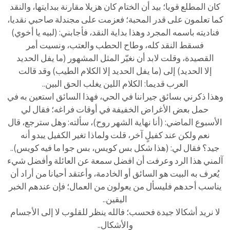
كان المطلع قويا؛ بيد أن الختام كان هزيلا مقارنة ببدايتها، والنقد
كما تعلمون على قدر المحبة؛ فعزمت على مجندلة صاحبي نقديا،
فناديته باسمه المجرد وهذا بداية النقد، فأجابني: (لبيه يا أخوي)
فسقط النقد كله، وطاح الحطب والعتب، ونسيت أمر
القصيدة، وقلت لابد أن نغيّر المثل المشهور (ما يفل الحديد
إلا الحديد) إلى (ما يفل الحديد إلا الكلام الطيب) وقد قالت
العرب قديما: الكلام اللين يغلب الحق البين..
وهذا ذكرني بسائق جيراننا في الحي، فهذا السائق استعين به في
حمل بعض الأغراض الخفيفة في أوقات فراغه؛ فقال لي
الأسبوع الماضي: (أنا نهاية الشهر روح)، سألته: وهل سترجع، قال
نعم ولكن عند كفيلٍ آخر، قلت ولماذا تغير الكفيل يبدو أنه
جيد؟ فقال لي: (هذا شكل بس كويس، بس جوا ما فيه كويس)..
آلمني هذا الرد وعرفت أن افضل سمعة عن العائلة وأفضل شيء
يُعرف به البيت هو السائق أو الخادمة، وأعتقد أحيانا من أراد أن
يناسب أحدهم فليسأل من يعولون من العمال؛ فإن عندهم الخبر
اليقين..
لا نريد أشكالا جيدة فحسب؛ فالله ينظر للقلوب لا إلى الأجسام
والأشكال..