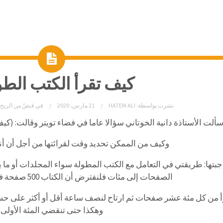
كيف تقرأ الكتب الطو
نشرت بواسطة:
HATEM ALI
21 مارس، 2020
في
قبضٌ من الريح 
ألت
الأستاذة
دانية
الخوتاني
سؤالا
عاما
في
فضاء
تويتر
وقالت:
(
كي
وكيف من الممكن تحديد وقت لقرائتها من أجل أن أن
جبتها:
طريقتي
في
التعامل
مع
الكتب
المطولة
سواء
المجلدات
أو
ما
ي
الصفحات
إلى
مئات
فلنفترض
أن
الكتاب
500
صفحة
ف
من
كل
مئة
عشر
صفحات
ثم
ارتاح
لنصف
ساعة
أقل
أو
أكثر
على
حس
وهكذا
حتى
تنقضي
المئة
الأولى
.