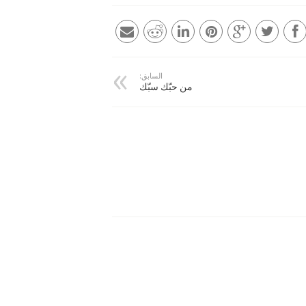
السابق:
من حبّك سبّك