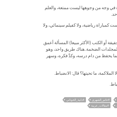
في
وجه
من
وجوهها
ليست
ممتعة،
والعلم
حد
.
ست
كمباراة
رياضية،
ولا
كفيلم
سينمائي،
ولا
فيفة
أو
الكتب
(
الأكثر
مبيعا)
المسألة
أعمق
لمجلدات
الضخمة
..
هناك
طريق
واحد،
وهو
ما
يحفظ
من
دام
درسه،
وكدَّ
فكره،
وسهر
ا
الملاكمة،
ما
تحيتها؟
قال:
الانضباط
.
باط
.
#حاتم_الشهري
#دانية_الخوتاني
#مقالات_عربية