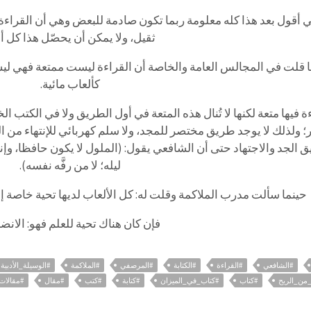
ي
أقول
بعد
هذا
كله
معلومة
ربما
تكون
صادمة
للبعض
وهي
أن
القراءة
ثقيل،
ولا
يمكن
أن
يحصّل
هذا
كل
أ
قلت
في
المجالس
العامة
والخاصة
أن
القراءة
ليست
ممتعة
فهي
لي
كألعاب
مائية
.
ة
فيها
متعة
لكنها
لا
تُنال
هذه
المتعة
في
أول
الطريق
ولا
في
الكتب
الخ
؛
ولذلك
لا
يوجد
طريق
مختصر
للمجد،
ولا
سلم
كهربائي
للإنتهاء
من
ا
ق
الجد
والاجتهاد
حتى
أن
الشافعي
يقول:
(
الملول
لا
يكون
حافظا،
وإن
ليله؛
لا
من
رفَّه
نفسه)
.
حينما
سألت
مدرب
الملاكمة
وقلت
له:
كل
الألعاب
لديها
تحية
خاصة
إل
فإن
كان
هناك
تحية
للعلم
فهو:
الانض
#الشافعي
#القراءة
#الكتابة
#المرصفي
#الملاكمة
#الوسيلة_الأدبية
من_الريح
#كتاب
#كتاب_في_الميزان
#كتابة
#كتب
#مقال
#مقالات