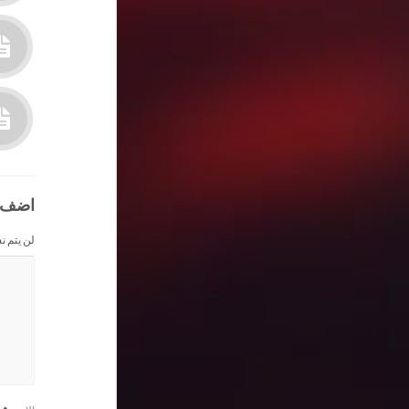
اضف 
لن يتم ن