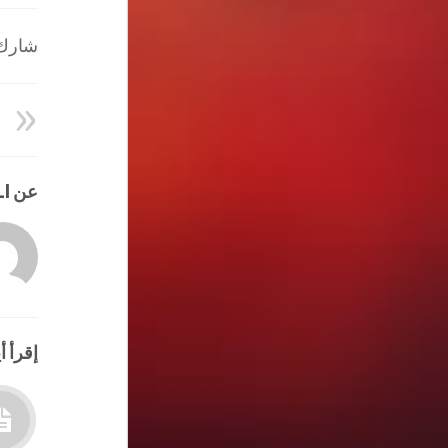
شارك ا
عن HATEM ALI
إقرأ أي