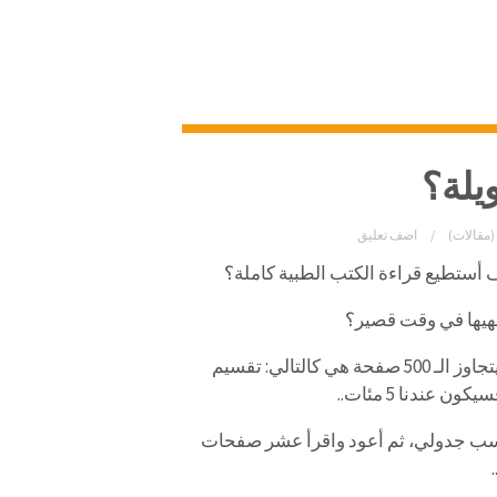
يلة؟
(مقالات)
اضف تعليق
ف
أستطيع
قراءة
الكتب
الطبية
كاملة؟
هيها في
وقت
قصير؟
تجاوز
الـ
500
صفحة
هي
كالتالي:
تقسيم
سيكون
عندنا
5
مئات
..
ب
جدولي،
ثم
أعود
واقرأ
عشر
صفحات
.