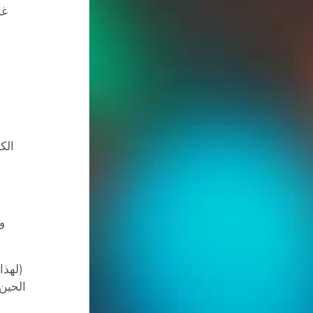
غا
الك
و
(
لهذا
الحين