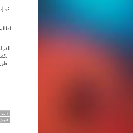
ثم
إن
لطالما
القراء
بكثير
طري
#أدب
#قبضٌ_