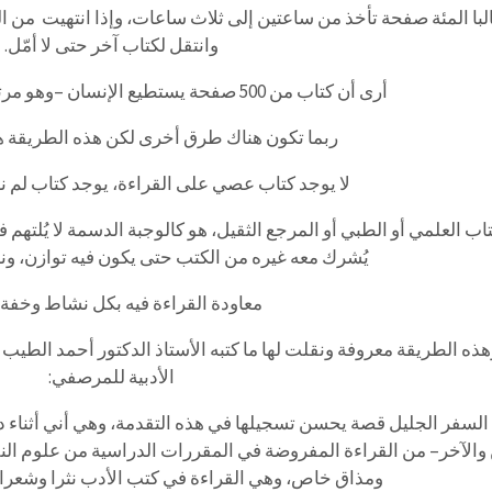
لبا
المئة
صفحة
تأخذ
من
ساعتين
إلى
ثلاث
ساعات،
وإذا
انتهيت
من
ا
وانتقل
لكتاب
آخر
حتى
لا
أمّل
.
أرى
أن
كتاب
من
500
صفحة
يستطيع
الإنسان
–
وهو
مرت
ربما
تكون
هناك
طرق
أخرى
لكن
هذه
الطريقة
ه
لا
يوجد
كتاب
عصي
على
القراءة،
يوجد
كتاب
لم
ن
تاب
العلمي
أو
الطبي
أو
المرجع
الثقيل،
هو
كالوجبة
الدسمة
لا
يُلتهم
ف
يُشرك
معه
غيره
من
الكتب
حتى
يكون
فيه
توازن،
ون
معاودة
القراءة
فيه
بكل
نشاط
وخفة
هذه
الطريقة
معروفة
ونقلت
لها
ما
كتبه
الأستاذ
الدكتور
أحمد
الطيب
الأدبية
للمرصفي:
السفر
الجليل
قصة
يحسن
تسجيلها
في
هذه
التقدمة،
وهي
أني
أثناء
د
والآخر
–
من
القراءة
المفروضة
في
المقررات
الدراسية
من
علوم
الن
ومذاق
خاص،
وهي
القراءة
في
كتب
الأدب
نثرا
وشعرا،