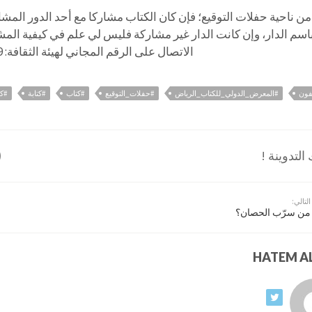
من ناحية حفلات التوقيع؛ فإن كان الكتاب مشاركا مع أحد الدور المش
اسم الدار، وإن كانت الدار غير مشاركة فليس لي علم في كيفية الم
الاتصال على الرقم المجاني لهيئة الثقافة: 8001189999
فون
#المعرض_الدولي_للكتاب_الرياض
#حفلات_التوقيع
#كتاب
#كتابة
#ك
لتدوينة !
التالي:
من سرّب الحصان؟