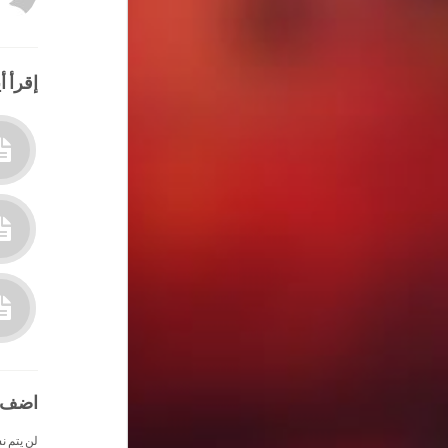
إقرأ أي
اضف 
لن يتم ن