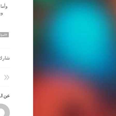
وأما 
وب
#المؤل
شارك ا
عن HATEM ALI