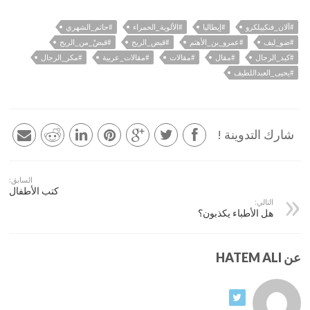
#آلان_فنكييلكرو
#إيطاليا
#الألوية_الحمراء
#حاتم_الشهري
#ضو_ليف
#عمرو_بن_الأهتم
#قبض_الريح
#قبضٌ_من_الريح
#كيد_الرجال
#مقال
#مقالات
#مقالات_عربية
#مكر_الرجال
#يحيى_العبداللطيف
شارك التدوينة !
السابق:
كتب الأطفال
التالي:
هل الأطباء يكذبون؟
عن HATEM ALI