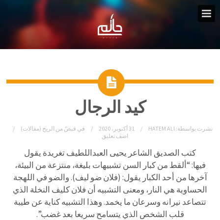
كيد الرجال
نشرت بواسطة:
HATEM ALI
31 أكتوبر، 2020
في
قبضٌ من الريح (مقالات)
اضف تعليق
كتب الصديق الشاعر يحيى العبداللطيف تغريدة يقول
فيها:
“ألقط من كبار السن تشبيهات بليغة، منتزعة من البيئة،
آخرها من أحد الكبار يقول: (فلان ضو ليف). والضو في اللهجة
الحساوية هي النار، ومعنى التشبيه أن فلان كليف النخلة الذي
تتصاعد نيرانه وسرعان ما يخمد. وهذا التشبيه كناية عن طيبة
قلب الشخص الذي يتسامح سريعا بعد غضب”.