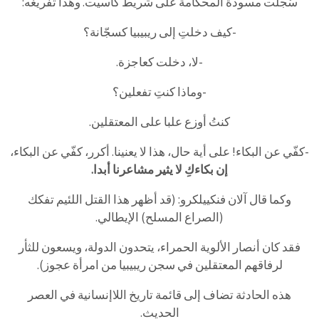
سُجلت مسودة المحكامة على شريط كاسيت. وهذا تفريغه:
-كيف دخلتِ إلى ريبيبيا كسجّانة؟
-لا، دخلت كعاجزة.
-وماذا كنتِ تفعلين؟
كنتُ أوزع علبا على المعتقلين.
-كفّي عن البكاء! على أية حال، هذا لا يعنينا. أكرر، كفّي عن البكاء،
إن بكاءكِ لا يثير مشاعرنا أبدا.
وكما قال آلان فنكييلكرو: (قد أظهر هذا القتل اللئيم تفكك
(الصراع المسلح) الإيطالي.
فقد كان أنصار الألوية الحمراء، يتحدون الدولة، ويسعون للثأر
لرفاقهم المعتقلين في سجن ريبيبيا من امرأة عجوز).
هذه الحادثة تضاف إلى قائمة تاريخ اللاإنسانية في العصر
الحديث.