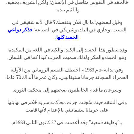
فالحقد في النفوس متأصل في الإنسان؛ ولكن الشريف يخفيه،
واللئيم يبديه.
وقيل لبعضهم: ما بال فلان ينتقصك؟ قال: لأنه شقيقي في
النسب، وجاري في البلد، وشريكي في الصناعة؛
فذكر دواعي
الحسد كلها.
وقد يتطور هذا الحسد إلى الكيد، والكيد في اللغة من المكيدة،
وهو الخبث والمكر ولذلك سميت الحرب كيدا كما في اللسان.
وفي بداية عام 1983م اختطف القسم الروماني من الأولية
الحمراء السجانة جرمانا ستيفانيني، وكان عمرها آنذاك 70 عاما.
وسرعان ما قدم الخاطفون ضحيتهم إلى محكمة الثورة.
وفي الشقة حيث سُجنت جرت محاكمة سرية حُكم في نهايتها
على جرمانا ستيفانيني بالإعدام لأنها قامت
بـ”وظيفة قمعية” وقد أعدمت في 27 كانون الثاني 1983م.