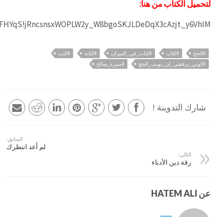
لتحميل الكتاب من هنا:
RpFHYqS!jRncsnsxWOPLW2y_W8bgoSKJLDeDqX3cAzjt_y6VhIM
#الحج
#كتاب
#كتاب_في_الميزان
#كتابة
#كتب
#كوني_برفقتي_إن_نويتِ_الحج
#منيرة_صالح
شارك التدوينة !
السابق:
لم أعد انتظرك
التالي:
رقة دين الأدباء
عن HATEM ALI