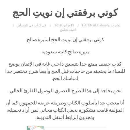
كوني برفقتي إن نويتِ الحج
نشرت بواسطة:
HATEM ALI
19 يوليو، 2019
في
كتاب في الميزان
اضف تعليق
كوني برفقتي إن نويتِ الحج لمنيرة صالح.
منيرة صالح كاتبة سعودية.
كتاب خفيف ممتع جدا بتنسيق داخلي غاية في الإتقان يوضح
للنساء ما يحتجنه من حاجيات قبل الحج وأيضا شرح مختصر جدا
لمناسك الحج.
نحن بحاجة إلى هذا الطرح العصري للوصول للقارئ الحالي.
أنا معجب جدا بأسلوب الكتاب وطريقة عرضه للجمهور، كما أن
المؤلفة قامت مشكوره بجعل الكتاب مجاني لمن أراد تحميله،
وتجدون الرابط أسفل التدوينة.