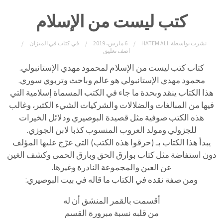
كتب ليست من الإسلام
نشرت بواسطة:
HATEM ALI
6 مارس، 2019
في
كتاب في الميزان
اضف تعليق
كتاب كتب ليست من الإسلام لمحمود مهدي الإستانبولي.
محمود مهدي الإستانبولي هو عالم وباحث وتربوي سوري.
هذا الكتاب ينقد وبحدة ما جاء في الكتب المسماة إسلامية التي
فيها من المبالغات والضلالات والشركيات الشيء الكثير، وغالب
هذه الكتب صوفية مثل قصيدة البوصيري ودلائل الخيرات
للجزولي ومولد العروب المنسوب كذبا لابن الجوزي.
يبدأ هذا الكتاب بـ (حرقوا هذه الكتب) التي عرّج عليها المؤلف
دون استفاضة مثل كتاب بوارق الحق وبارق الحمى وكشف الغين
عن العين والمجموعة النادرة وغيرها.
ومن صفة نقده في الكتاب ما قاله في بيت البوصيري:
أقسمت بالقمر المنشق أن له
من قلبه نسبة مبرورة القسم