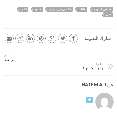
#حاتم_الشهري
#كتاب
#كتاب_في_الميزان
#كتابة
#كتب
#نقد
شارك التدوينة !
السابق:
بي عنك
التالي:
زمن الكبسولة
عن HATEM ALI