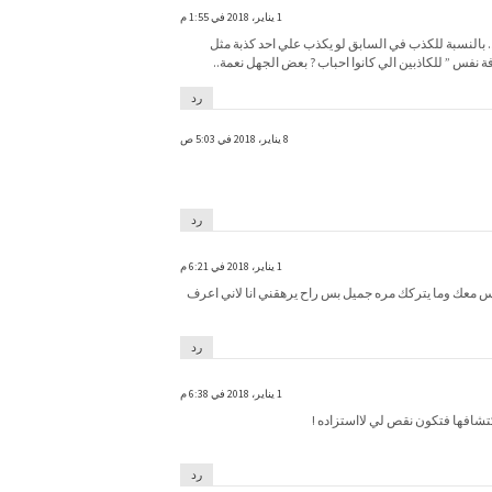
1 يناير، 2018 في 1:55 م
.. بالنسبة للكذب في السابق لو يكذب علي احد كذبة مثل
نفس ” للكاذبين الي كانوا احباب ? بعض الجهل نعمة..
رد
8 يناير، 2018 في 5:03 ص
رد
1 يناير، 2018 في 6:21 م
 معك وما يتركك مره جميل بس راح يرهقني انا لاني اعرف
رد
1 يناير، 2018 في 6:38 م
كتشافها فتكون نقص لي لااستزاده !
رد