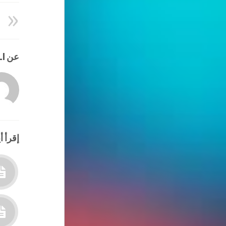
عن HATEM ALI
إقرأ أي