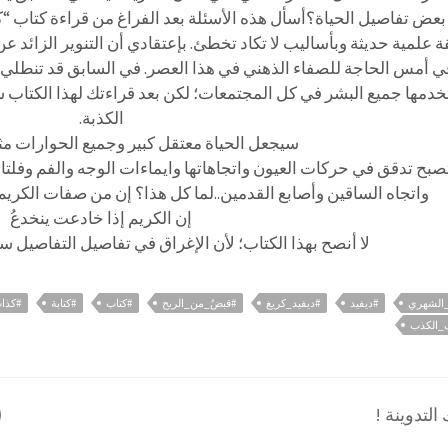
بعض تفاصيل الحياة؟
أسأل هذه الأسئلة بعد الفراغ من قراءة كتاب
 علمية حديثة وبأساليب لا تكاد تخطئ. بإعتقادي أن التنوير الزائد عن
ي أمس الحاجة للصفاء الذهني في هذا العصر. في السابق قد تنطلي ع
دمها جميع البشر في كل المجتمعات؛ لكن بعد قراءتك لهذا الكتاب
الكذبة.
سيجعل الحياة معتقل كبير وجميع الحوارات مث
بح تدقق في حركات العيون واتجاهاتها وايماءات الوجه والفم وفلتا
واتجاه الساقين وأصابع القدمين..لما كل هذا؟ إن من صفات الكريم أ
إن الكريم إذا خادعت ينخدعُ
لا أنصح بهذا الكتاب؛ لأن الإغراق في تفاصيل التفاصيل س
_الشهري
#ديفيد
#ديفيد_كريغ
#قبضٌ_من_الريح
#كتاب
#كتابة
#كذا
الكذب
لتدوينة !