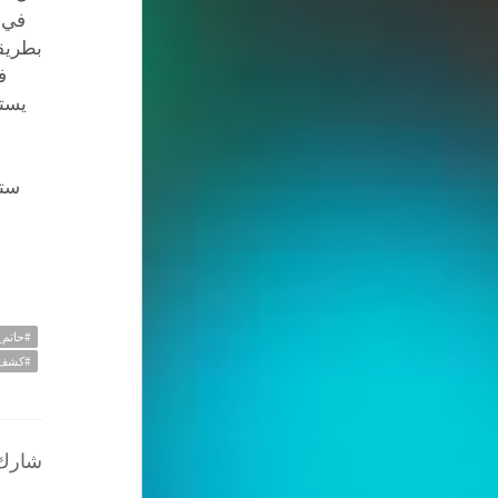
في 
بطريقة
ف
يستخ
ستص
#حاتم
#كشف_
شارك ا