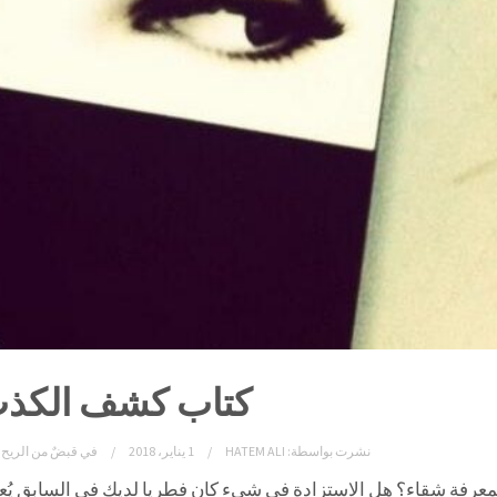
كتاب كشف الكذ
نشرت بواسطة:
HATEM ALI
1 يناير، 2018
في
قبضٌ من الريح 
معرفة شقاء؟ هل الاستزادة في شيء كان فطريا لديك في السابق يُ