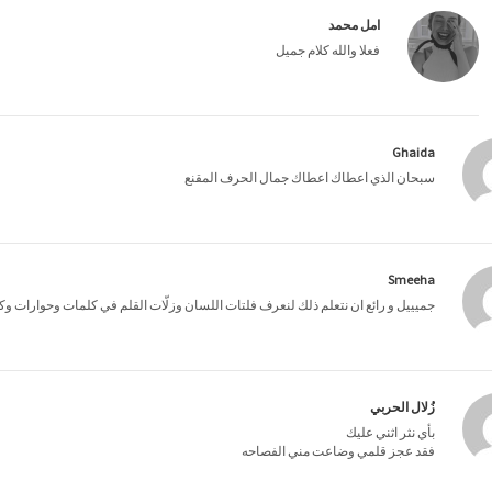
امل محمد
فعلا والله كلام جميل
Ghaida
سبحان الذي اعطاك اعطاك جمال الحرف المقنع
Smeeha
جميييل و رائع ان نتعلم ذلك لنعرف فلتات اللسان وزلّات القلم في كلمات وحوارات وكت
زُلال الحربي
بأي نثر اثني عليك
فقد عجز قلمي وضاعت مني الفصاحه