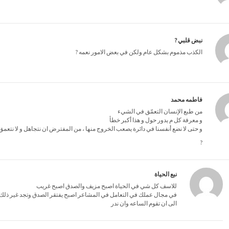
نبض قلبي ?
الكذب مذموم بشكل عام ولكن في بعض الامور نعمه ?
فاطمه محمد
من طبع الإنسان التعمّق في الشيء
و معرفة كل م يدور حول و هذا أكبر خطأ
و حتى لا نضع أنفسنا في دائرة يصعب الخروج منها ، من المفترض ان نتجاهل و لا نتعم
?
نبع الحياة
للاسف كل شي في الحياة اصبح مزيف والصدق اصبح غريب
في مجال عملك في التعامل في المشاعر اصبح يفتقر الصدق وتجد غير ذلك ناد
الى ان تقوم الساعه وان ندر