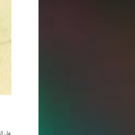
هل ال