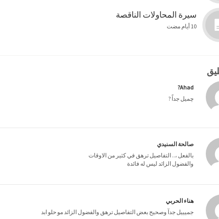
سيرة المحاولات الناقصة
10 أيام مضت
Ahad?
چميل جداً ?
صالحة السنيدي
بالفعل ،.. التفاصيل ترهق في كثير من الاوقات
والفضول الزائد ليس له فائدة
هناء الحربي
جميييل جدآ وصحيح بعض التفاصيل ترهق والفضول الزائد مو حلو ابد