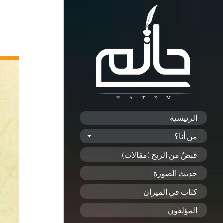
الرئيسية
من أنا؟
قبضٌ من الريح (مقالات)
حديث الصورة
كتاب في الميزان
المؤلفون