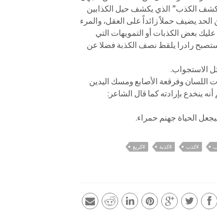
 “كشف الكذب” الذي يكشف حيل الكذابين
 الحد يضيف حملاً زائداً على العقل، والمرء
ليك بعض الكذبات أو التمويهات التي
 ستصبح رادرا يلقط نصف الكذبة فضلا عن
ل الاستجواب.
ت اللسان وفرقعة الأصابع ومسك اليدين
نه ينخدع بإرادته كما قال الشاعر:
يجعل الحياة جهنم حمراء.
ب
#كذب
#كذبة
#كريغ