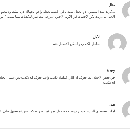
منال
تذكرت بيت المتنبي : ذو العقل يشقى في النعيم بعقله واخو الجهالة في الشقاوة ينعم 
الجبل ما دريت لكن لاحضت في الآونه الاخيرة سرعة إلتقاطي للكذبات مما سبب ” عوفة 
الأمل
تجاهل الكـذب و لــكن لا تغفـل عنه
Mony
في بعض الاحيان لما تعرف ان اللي قدامك يكذب وانت تعرف انه يكذب بس عشان يجلس
انه يكذب
نهى
اما بالنسبة لي بُليت بالاستزاده بدافع فضول ومن ثم يتبعها تفكير ومن ثم تسهل علي ا