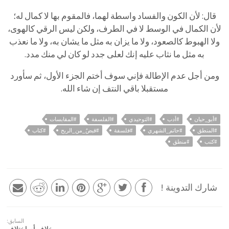
قال: لأن الكون والفساد واسطة لهما، فالمقوم بها لا كمال له؛
لأن الكمال في الوسط لا في الطرف، ولكن ليس الرقي كالهوى،
ولا الهبوط كالصعود، ولا ما يزان به مثل ما يشان به، ولا ما نعذب
به مثل ما نثاب عليه إنك لعلى جدد لو كان لي منك مدد.
ومن أجل عدم الإطالة فإني سوف أختم الجزء الأول، ثم سأورد
مستقبلا باقي النتف إن شاء الله.
#أبو_حيان
#أدب
#التوحيدي
#الفلسفة
#المقابسات
#المنطق
#حاتم_الشهري
#فلسفة
#قبضٌ_من_الريح
#كتاب
#كتب
#منطق
شارك التدوينة !
السابق: