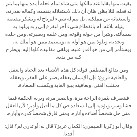
بقيت منها بقايا عند مالكها متى شاء تمام فعله أمده منها بما يتم
له فعله، لئلا يظن ظان أن ذلك لاستقلاله بنفسه، وكماله بقدرته،
واستغنائه عن مملكته، بل يتم له شيء ليرتاح له ويشكر مقيضه
ينيله بلاغه، أم بانقطاع شيء آخر ليفزع إلى ربه ويلوذ به
بمسألته، ويتبرأ من حوله وقوته، ومن علمه وبصيرته، ومن جلده
ونجدته، ويلوذ بمن هو أوله به، ويستمد ممن هو أملك له،
ويستأمر إلى من هو أقدر عليه، ويلقي مقاليده كلها إليه، ويطرح
كله بين يديه.
ومن بدائع المنطقي قوله: كل هذه الأشياء بعد الحياة والعقل
والعافية فروع؛ فإن الإنسان بعقله يصبر على الفقر، وبعقله
يجتلب الغنى، وبعافيته يبلغ الغاية ويكسب السعادة.
فيتصرف بثمرة الراحة مرة، وبالصبر مرة، ويريه الحكمة فيما
فشا وسر، ويؤديه إلى السعادة في كل ما أقبل وأدبر؛ لأن العقل
متى حل شخصاً أضاءه وأناره، ومتى فارق شخصاً كدره وأباره.
وقال أبو زكريا الصيمري: الكمال عزيز؟ قال له: أو تدري لم؟ قال:
أفدنا.