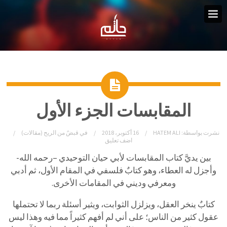
المقابسات الجزء الأول
نشرت بواسطة:
HATEM ALI
16 أكتوبر، 2018
في
قبضٌ من الريح (مقالات)
اضف تعليق
بين يديَّ كتاب المقابسات لأبي حيان التوحيدي –رحمه الله-
وأجزل له العطاء، وهو كتابٌ فلسفي في المقام الأول، ثم أدبي
ومعرفي وديني في المقامات الأخرى.
كتابٌ ينخر العقل، ويزلزل الثوابت، ويثير أسئلة ربما لا تحتملها
عقول كثير من الناس؛ على أني لم أفهم كثيراً مما فيه وهذا ليس