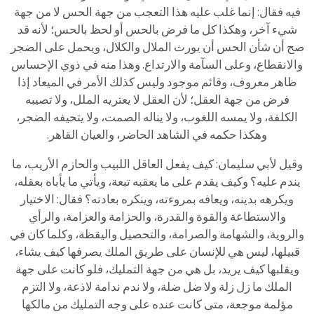
فيه فقال: إنما غلب عليه هذا التعجب من جهة الحس لا من جهة
شيء آخر، وهكذا كل ما فرض بالحس أو لحظ بالحس؛ لأنه قد
صح أن شأن الحس أن يورث الملال والكلال، ويحمل على الضجر
والانقطاع، وعلى السآمة والارتداع. وهذا منه في ذوي الإحساس
ظاهر معروف، وقائم موجود وليس كذلك الأمر في الميعاد إذا
فرض من جهة العقل؛ لأن العقل لا يعتريه الملل، ولا تصيبه
الكلفة، ولا يمسه اللغوب، ولا يناله الصمت، ولا يتحيفه الضجر،
وهكذا حكمه في الشاهد الحاضر، والعيان القاهر.
وقيل لأبي سليمان: كيف يفعل العاقل اللبيب والحازم الأريب، ما
يندم عليه؟ وكيف يقدم على ما يعقبه تبعة، ويأتي ما يأباه بعقله،
ويكرهه بدينه، ويعافه بمروءته، وينكره بعادته؟ فقال: الاختيار
والاستطاعة والقوة والقدرة، والحزامة والعزامة، والرأي
والروية، والشهامة والصرامة، والتحصيل واليقظة، وكلما كان في
قبيلها، ليس هي للإنسان على طريق الملك يصرفها كيف يشاء،
ويقلبها كيف يريد، بل هي من جهة التمليك، فلو كانت على جهة
الملك ما زل زلة ولا ضل ضلة، ولا ندم ندامة لاذعة، ولا التزم
مؤلمة موجعة، متى كانت عنده على وجه التمليك من مالكها