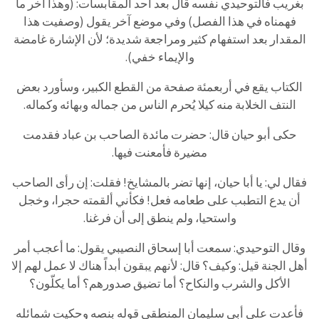
بغريب فالتوحيدي نفسه قال بعد أحد المقابسات: (وهذا آخر ما
فهمناه في هذا الفصل) وفي موضع آخر يقول (وصفيت هذا
المقدار بعد استفهام كثير ومراجعة شديدة؛ لأن الإشارة غامضة
والإيماء خفي).
الكتاب يقع في أربعمئة صفحة من القطع الكبير، وسأورد بعض
النتف الخلابة منه كيلا يُحرم الناس من جماله وبهائه وكماله.
حكى أبو حيان قال: حضرت مائدة الصاحب بن عباد فقدمت
مضيرة فأمعنت فيها.
فقال لي: يا أبا حيان، إنها تضر بالمشايخ! فقلت: إن رأى الصاحب
أن يدع التطبب على طعامه فعل! فكأني ألقمته حجرا، وخجل
واستحيا، ولم ينطق إلى أن فرغنا.
وقال التوحيدي: سمعت أبا إسحاق النصيبي يقول: ما أعجب أمر
أهل الجنة قيل: وكيف؟ قال: لأنهم يبقون أبداً هناك لا عمل لهم إلا
الأكل والشرب والنكاح؟ أما تضيق صدورهم؟ أما يكلّون؟
فأعدت على أبي سليمان المنطقي قوله بنصه وحكيت شمائله