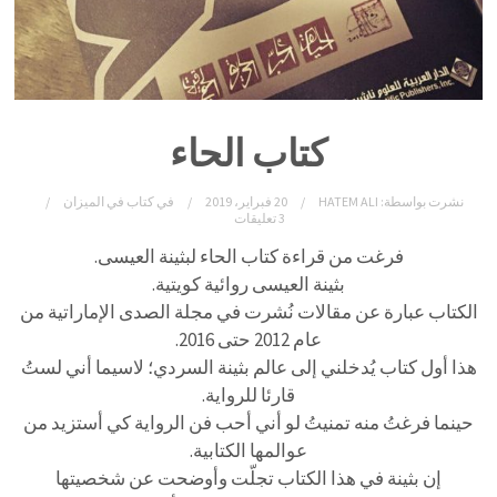
كتاب الحاء
نشرت بواسطة:
HATEM ALI
20 فبراير، 2019
في
كتاب في الميزان
3 تعليقات
فرغت من قراءة كتاب الحاء لبثينة العيسى.
بثينة العيسى روائية كويتية.
الكتاب عبارة عن مقالات نُشرت في مجلة الصدى الإماراتية من
عام 2012 حتى 2016.
هذا أول كتاب يُدخلني إلى عالم بثينة السردي؛ لاسيما أني لستُ
قارئا للرواية.
حينما فرغتُ منه تمنيتُ لو أني أحب فن الرواية كي أستزيد من
عوالمها الكتابية.
إن بثينة في هذا الكتاب تجلّت وأوضحت عن شخصيتها