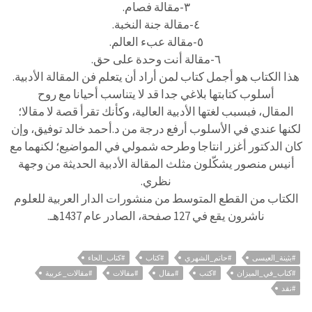
٣-مقالة فصام.
٤-مقالة جنة النخبة.
٥-مقالة عبء العالم.
٦-مقالة أنت وحدة على حق.
هذا الكتاب هو أجمل كتاب لمن أراد أن يتعلم فن المقالة الأدبية.
أسلوب كتابتها بلاغي جدا قد لا يتناسب أحيانا مع روح
المقال، فبسبب لغتها الأدبية العالية، وكأنك تقرأ قصة لا مقالا؛
لكنها عندي في الأسلوب أرفع درجة من د.أحمد خالد توفيق، وإن
كان الدكتور أغزر انتاجا وطرحه شمولي في المواضيع؛ لكنهما مع
أنيس منصور يشكّلون مثلث المقالة الأدبية الحديثة من وجهة
نظري.
الكتاب من القطع المتوسط من منشورات الدار العربية للعلوم
ناشرون يقع في 127 صفحة، الصادر عام 1437هـ.
#بثينة_العيسى
#حاتم_الشهري
#كتاب
#كتاب_الحاء
#كتاب_في_الميزان
#كتب
#مقال
#مقالات
#مقالات_عربية
#نقد