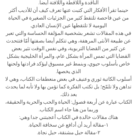
الناقدة واللاقطة واللافتة أيضا.
حينما تقرأ الأفكار التي كتبت عنها تعرف كيف أن للأديب أكثر
من عين فاحصة تلتقط كثير من الجزئيات الصغيرة في الحياة
اليومية لا تلتقطها عين الإنسان العادي.
في هذه المقالات تشعر بشخصية المؤلفة الحساسة والتي تعبر
عن طبيعة الأنثى المرهفة، وهي تتكلم أيضا بصفتها أمّا فتتحدث
عن كثير من القضايا التربوية، وفي نفس الوقت تثير بعض
القضايا التي تمس المرأة بشكل عام، والمرأة الخليجية بشكل
خاص بأسلوب حيوي، وبنمط غير مسبوق ليؤكد فرادتها ولحنها
الذي يخصها.
أسلوب الكاتبة ثوري وعنيف في بعض منعطفات الكتاب، وهي لا
تداهن ولا تلمّح؛ بل تكتب الفكرة كما تؤمن بها ولا تأبه لما يحدث
بعد ذلك.
الكتاب عبارة عن أربعة فصول: الحياة والحب والحرية والحقيقة،
وربما من هنا جاء اسم الكتاب.
هناك مقالات خالدة في الكتاب أعجبتني جدا وهي:
١-مقالة أريد أن أدافع عن سخافة الحياة.
٢-مقالة حبل مشنقة، حبل نجاة.