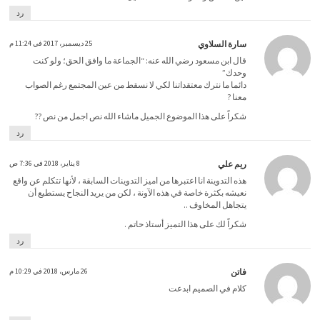
رد
سارة السلاوي
25 ديسمبر، 2017 في 11:24 م
قال ابن مسعود رضي الله عنه: “الجماعة ما وافق الحق؛ ولو كنت
وحدك”
دائما ما نترك معتقداتنا لكي لا نسقط من عين المجتمع رغم الصواب
معنا ?
شكراً على هذا الموضوع الجميل ماشاء الله نص اجمل من نص ??
رد
ريم علي
8 يناير، 2018 في 7:36 ص
هذه التدوينة انا اعتبرها من اميز التدوينات السابقة ، لأنها تتكلم عن واقع
نعيشه بكثرة خاصة في هذه الآونة ، لكن من يريد النجاح يستطيع أن
يتجاهل المخاوف ..
شكراً لك على هذا التميز أستاذ حاتم .
رد
فاتن
26 مارس، 2018 في 10:29 م
كلام في الصميم ابدعت