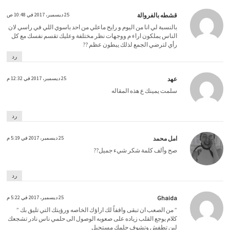
قشطه بالفروالة
25 ديسمبر، 2017 في 10:48 ص
بالنسبة لي انا من اليوم و رايح ماعلي من احد باسوي اللي في راسي لان
الناس يملكون اراء م ووجهات نظر مختلفة وعليك تقسم نفسك مع كل
رأي لترضي الجمع لذلك يبطون عظم ??
رد
عهد
25 ديسمبر، 2017 في 12:32 م
سلمت يمينك ع هذه المقاله
رد
امل محمد
25 ديسمبر، 2017 في 5:19 م
صح وألف كلمة شكر شيء جميل??
رد
Ghaida
25 ديسمبر، 2017 في 5:22 م
” من الصعب ان تبقى واقفاً لك اراؤك الخاصه ورؤيتك التي تليق بك ”
كلام يوجع القلب زياده على صعوبه الوصول الى حلمي ناس نادر تشجعك
لين تطفش وتشوف حلمك مستحيل