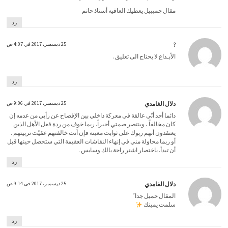
مقال جميييل يعطيك العافيه أستاذ حاتم
رد
?
25 ديسمبر، 2017 في 4:07 ص
الأبـداع لا يحتاج الى تعليق .
رد
دلال الغامدي
25 ديسمبر، 2017 في 9:06 ص
دائما أجد أنّي عالقة في معركة داخلي بين الإفصاح عن رأيي من عدمه إن
كان مخالفاً ، وينتصر صمتي أخيراً. ربما خوف من ردة فعل الأهل الذين
يعتقدون أنهم ربوك على ثوابت معينة فإن أنت خالفتهم عقيّت تربيتهم .
أو ربما محاولة مني في إنهاء النقاشات العقيمة التي ستحصل حينها قبل
أن تبدأ. باختصار اشتر راحة بالك وسايس .
رد
دلال الغامدي
25 ديسمبر، 2017 في 9:14 ص
المقال جميل جدا ً
سلمت يمينك
رد