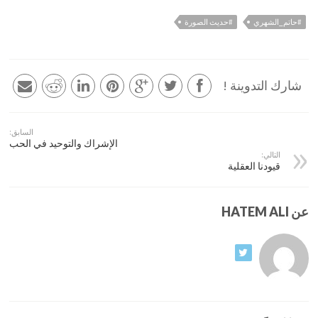
#حاتم_الشهري
#حديث الصورة
شارك التدوينة !
السابق:
الإشراك والتوحيد في الحب
التالي:
قيودنا العقلية
عن HATEM ALI