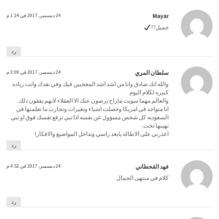
Mayar
24 ديسمبر، 2017 في 1:24 م
جميل??
رد
سلطان المري
24 ديسمبر، 2017 في 3:09 م
والله انك صادق وانا من اشد اشد المعجبين فيك وفي نقدك وانت زياده
كبيره لكلام اليوم
والعالم مهما سويت ماراح يرضون عنك الا العقلاء لانهم يفقون ذلك.
انا متواجد في امريكا وحصلت اشياء وتغيرات وتجارب ما تعلمتها في
السعوديه كل شخص مسؤول عن نفسه اذا تبي ترفع نفسك فوق او تبي
تهينها تحت.
اعذرني على الاطاله يابعد راسي وتداخل المواضيع والافكار!
رد
فهد القحطاني
24 ديسمبر، 2017 في 4:52 م
كلام في منتهى الجمال
رد