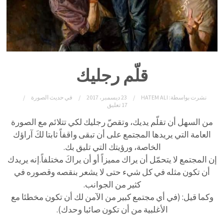
قلّم رجليك
نشرت بواسطة:
HATEM ALI
23 ديسمبر، 2017
في
حديث الصورة
17 تعليق
من السهل أن تقلّم يديك، وتقصّ رجليك لكي تتلائم مع الصورة
العامة التي يريدها المجتمع على أن تبقى واقفاً ثابتا لكَ آراؤك
الخاصة، ورؤيتك التي تليق بك.
إن المجتمع لا يتحمّل أن يراك مميزاً أو أن يراكَ مختلفاً.
إنه يريدك
أن تكون مثله في كل شيء حتى لا يشعر بنقصه وقصوره في
كثير من الجوانب.
وكما قيل: (في أي مجتمع كبير من الآمن لك أن تكون مخطئا مع
الأغلبية من أن تكون صائبا وحدك).