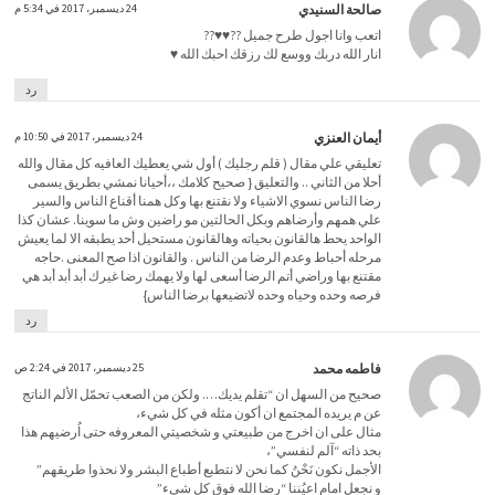
صالحة السنيدي
24 ديسمبر، 2017 في 5:34 م
اتعب وانا اجول طرح جميل ??♥️♥️??
انار الله دربك ووسع لك رزقك احبك الله ♥️
رد
أيمان العنزي
24 ديسمبر، 2017 في 10:50 م
تعليقي علي مقال ( قلم رجليك ) أول شي يعطيك العافيه كل مقال والله
أحلا من الثاني .. والتعليق { صحيح كلامك ،،أحيانا نمشي بطريق يسمى
رضا الناس نسوي الاشياء ولا نقتنع بها وكل همنا أقناع الناس والسير
علي همهم وأرضاهم وبكل الحالتين مو راضين وش ما سوينا. عشان كذا
الواحد يحط هالقانون بحياته وهالقانون مستحيل أحد يطبقه الا لما يعيش
مرحله أحباط وعدم الرضا من الناس . والقانون اذا صح المعنى .حاجه
مقتنع بها وراضي أتم الرضا أسعى لها ولا يهمك رضا غيرك أبد أبد أبد هي
فرصه وحده وحياه وحده لاتضيعها برضا الناس}
رد
فاطمه محمد
25 ديسمبر، 2017 في 2:24 ص
صحيح من السهل ان “تقلم يديك…. ولكن من الصعب تحمّل الألم الناتج
عن م يريده المجتمع ان أكون مثله في كل شيء،
مثال على ان اخرج من طبيعتي و شخصيتي المعروفه حتى اُرضيهم هذا
بحد ذاته “آلم لنفسي”،
الأجمل نكون نَحْنُ كما نحن لا نتطبع أطباع البشر ولا نحذوا طريقهم”
و نجعل امام اعيُننا “رضا الله فوق كل شيء”