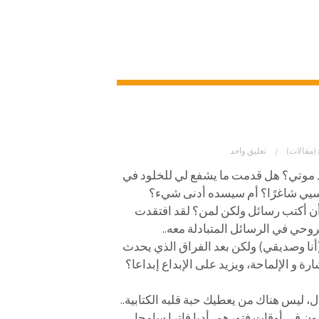
(مقالات)
تعليق واحد
عد موتي؟
هل قدمت ما يشفع لي للخلود في
سيي شاغرًا؟ أم سيسده أدنى شيء؟
 أن أكتب رسائل ولكن لمن؟ لقد افتقدت
حي في الرسائل المتبادلة معه..
 (أنا وصديقي) ولكن بعد الفراق الذي يحدث
ة و الإلماحة، ويزيد على الإبداع إبداعا؟
ل، ليس هناك من يعطيك حبة قلبه الكتابية..
ن في أوقات فتورهم، أدبا فاترا سامجا