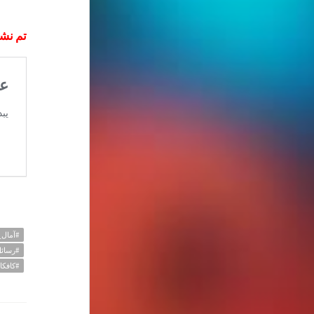
تم نشر
#آمال
#رسائل
#كافكا