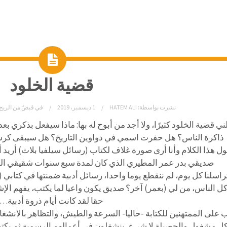
قضية الخلود
نشرت بواسطة:
HATEM ALI
1 ديسمبر، 2019
في
قبضٌ من الريح 
ي قضية الخلود كثيرًا، ولا أجد من أبوح له بها: ماذا سيفعل بذكري ب
ذاكرة الناس؟ هل حفرت اسمي في دواوين التاريخ؟ هل سيبقى كر
ول هذا الكلام وأنا أرى صورة غلاف لكتاب (رسائل سيلفيا بلاث) أريد
صديقي بدر عمر المطيري الذي كان لمدة سبع سنوات شقيقي الرو
راسلنا كل يوم، لم ننقطع يوما واحدا، رسائل أدبية ضمنتها في كتابي
كل الناس، من لي (بعمر) آخر؟ صديق يكون واعيا لما يكتب، يفهم الإشار
حقا لقد كانت أيام ذروة أدبية…
ب على الممتهنين للكتابة -حاليا- السرعة والطيش، والتظاهر بالانشغا
كل مشغول والحصيلة لا شيء، ينشغلون في أعمالهم الرسمية ثم يكتبو