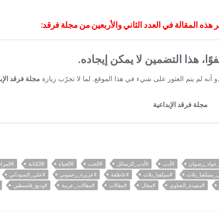
 هذه المقالة في العدد الثاني والأربعين من مجلة فرقد:
_عواد_رضوان
#أدب
#أدب_الرسائل
#الحب
#الحياة
#الكتابة
#المرا
_سيلفيا_بلاث
#سيلفيا_بلاث
#عاطفة
#عزيزة_رحموني
#علي_السوداني
#مفيدة_الضاوي
#مقال
#مقالات
#مقالات_عربية
#وديع_فلسطين