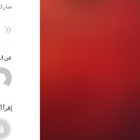
شارك ا
عن HATEM ALI
إقرأ أي