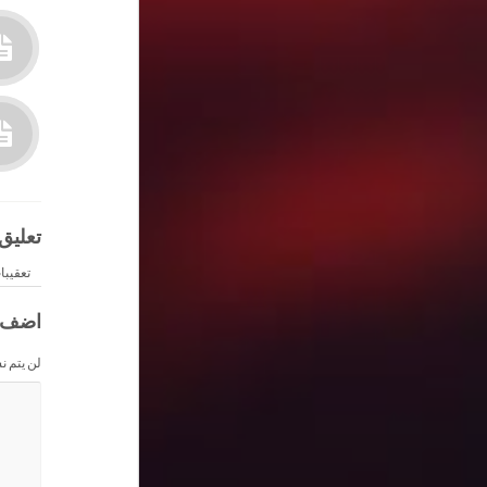
تعليق
تعقيبا
اضف 
لن يتم ن