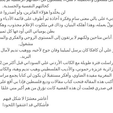
كحالتهم النفسية والجسدية..
لن يخلّدوا هؤلاء الفاترين، ولو أصدروا ع
يء على بالي معنى سامٍ وفكرة آخاذة ثم أطوف على قائمة الأدباء وال
لٌ بعمله، وهذا أهلكه البنيان، وذاك في ملكوت الإعلام مجذوب، وهكذ
بطن يومياتي التي أودعها كل ثمين
أناس متاحين ولكنهم لا يرتقون إلى المستوى الروحي والفكري والمعنو
مشغول..
 علي أن كافكا كان يرسل لميلينا وفان جوخ لأخيه، ووهيب نديم لآمال
البريد..
ائرية عزيزة رحموني، والأديب الفلسطيني وهيب نديم وهبة، والكاتبة 
المغربية مفيدة الضاوي، وأفكر مستقبلا أن يكون لي كتابا يجمع مراسلا
 أكتب هذه المقالة فتحت كتاب مقالات وديع فلسطين فإذا بي أقع على 
ي صدري فعلمت أن هذه القضية كانت تؤرق من هم أكبر مني علمًا وسنًا
أعاشر معشرًا لا شكل فيهم
فأشكالي قد اعتنقوا اللحودا