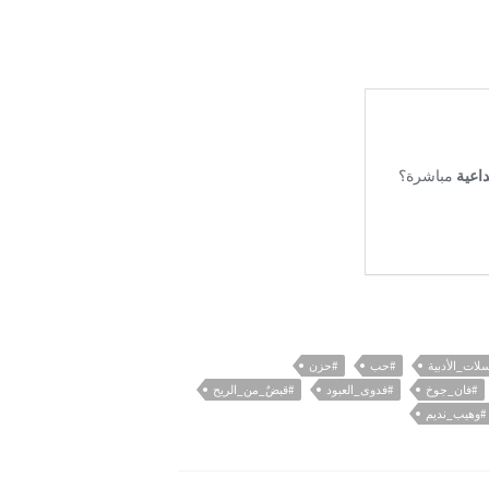
سلات_الأدبية
#حب
#حزن
#فان_جوخ
#فدوى_العبود
#قبضٌ_من_الريح
#وهيب_نديم