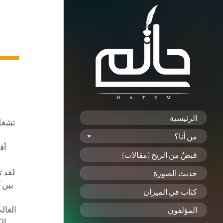
الرئيسية
تشغلن
من أنا؟
أق
قبضٌ من الريح (مقالات)
لقد ت
حديث الصورة
بين 
كتاب في الميزان
الغال
المؤلفون
ال