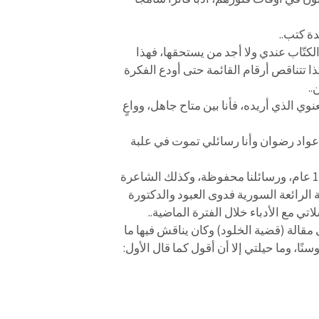
دة كتب..
كتّاب عندي ولا أجد من يستحقها، فهذا
ا تتناقص أرقام القائمة حتى أودع الفكرة
..
ي الذي أريده، فأنا بين متاح جاهل، وواعٍ
 عواد رضوان وأنا رسائلي تموت في علبة
لقد تراسلت فترة طويلة مع الكاتب الأردني علي السوداني قبل أكثر من 12 عام، ورسائلنا محفوظة، وكذلك الشاعرة
الرائعة السورية فدوى العبود والدكتورة
تي مع الأدباء خلال الفترة الماضية..
مقالة (قضية الخلود) وكان يناقش فيها ما
، وما حيلتي إلا أن أقول كما قال الأول: