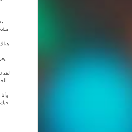
يج
مشغو
هناك 
يعز
الجز
وأنا
حيك ف