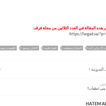
 هذه المقالة في العدد الثلاثين من مجلة فرقد:
https://fargad.sa/?p
_ألا_يراني_أحد
#جمانة_مصطفى
#صبا_قاسم
#عادل_محمود
#قصيدة_سعيد
لتدوينة !
التالي:
متى انطفأت؟