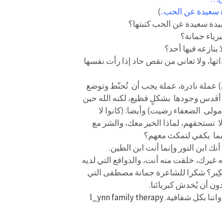
 سعيدة عن الحب..
)
يدة سعيدة عن الحب كتبتها؟
رياء جمانة؟
 ينازعه فيها أحد؟
ها، ولا تعاني من نقص حاد إذا رأت نفسها
عملة نادرة، عملة يجب أن تُحنّط وتوضع
نت أقدس وجودها بشكلٍ فظيع، لكنه الله حين
ولى الضعفاء رضيت) وأيضا: (كانوا لا
ا تستحقهم، لماذا الخير معك، والشر مع
ا بما يكفي لتمكث معهم؟
نك ابن النور وإنما أنت ابن الطين.
 غيرك، خلقت منه أنت، والدوافع التي لديه
الكِبر؟ شكرا للشاعرة جمانة مصطفى التي
ن أن يُخدش كبريائنا.
واتنا بكل شفافية.
l_ynn family therapy