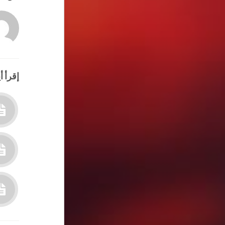
إقرأ أي