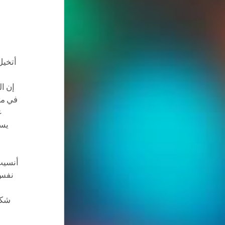
أتخيل
إن ا
في مت
ع
يست
أنسيت 
نفس 
شكرا