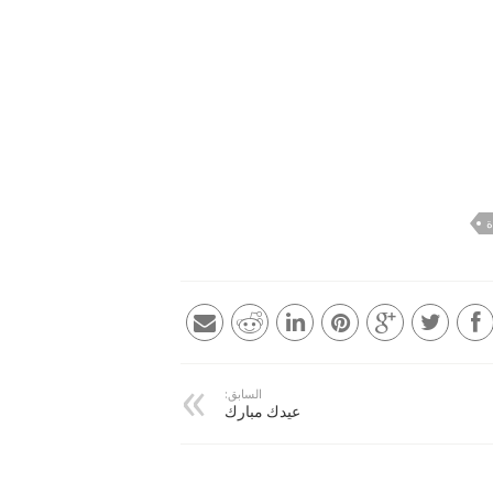
ة
السابق:
عيدك مبارك