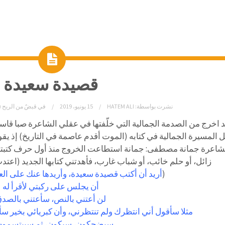
قصيدة سعيدة
نشرت بواسطة:
HATEM ALI
15 يونيو، 2019
في
قبضٌ من الريح (
د اخرج من الصدمة الجمالية التي خلّفتها في عقلي الشاعرة صبا قاس
 المسيرة الجمالية في كتابه (الموت أقدم عاصمة في التاريخ) إذ ي
شاعرة جمانة مصطفى: جمانة استطاعت الخروج منذ أول حرف كتبته
زائل، أو حلم خائب، أو شباب غارب، فأهدتني كتابها الجديد (اعتد
(
أريد أن أكتب قصيدة سعيدة، وأريدها عنك على العا
أن يجلس على ركبتي لأقرأ له
لن أعتني بالنص، سأعتني بالصد
مثلا سأقول أني انتظرك ولم تنتظرني، وأن كبريائي بخير س
سيضحكون، سيكون، ثم سيبتسمو