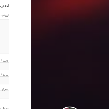
اضف 
لن يتم ن
الإسم
*
البريد
*
الموقع
احفظ اسم