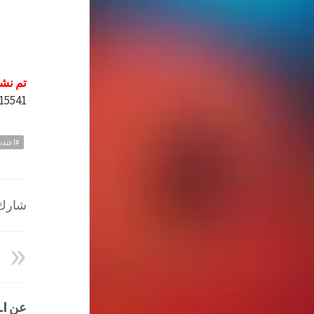
تم نشر
=15541
#اعتدت
شارك ا
عن HATEM ALI