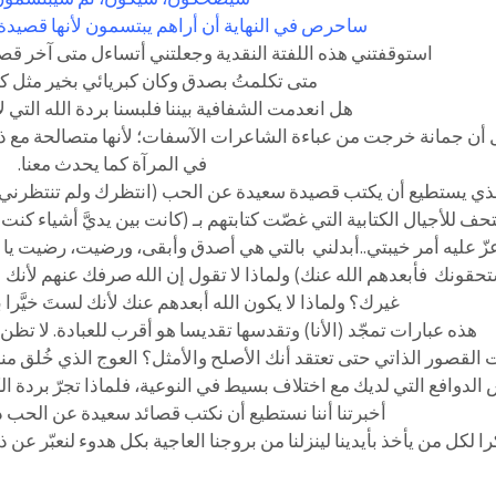
ساحرص في النهاية أن أراهم يبتسمون لأنها قصيدة
استوقفتني هذه اللفتة النقدية وجعلتني أتساءل متى آخر قص
متى تكلمتُ بصدق وكان كبريائي بخير مثل كب
هل انعدمت الشفافية بيننا فلبسنا بردة الله التي لا
 أن جمانة خرجت من عباءة الشاعرات الآسفات؛ لأنها متصالحة مع ذات
في المرآة كما يحدث معنا.
لذي يستطيع أن يكتب قصيدة سعيدة عن الحب (انتظرك ولم تنتظرني) 
حف للأجيال الكتابية التي غصّت كتابتهم بـ (كانت بين يديَّ أشياء ك
زّ عليه أمر خيبتي..أبدلني بالتي هي أصدق وأبقى، ورضيت، رضيت يا م
حقونك فأبعدهم الله عنك) ولماذا لا تقول إن الله صرفك عنهم لأنك ل
غيرك؟ ولماذا لا يكون الله أبعدهم عنك لأنك لستَ خيَّر
هذه عبارات تمجّد (الأنا) وتقدسها تقديسا هو أقرب للعبادة. لا تظن أ
القصور الذاتي حتى تعتقد أنك الأصلح والأمثل؟ العوج الذي خُلق منه
الدوافع التي لديك مع اختلاف بسيط في النوعية، فلماذا تجرّ بردة 
أخبرتنا أننا نستطيع أن نكتب قصائد سعيدة عن الحب دو
 لكل من يأخذ بأيدينا لينزلنا من بروجنا العاجية بكل هدوء لنعبّر عن ذ