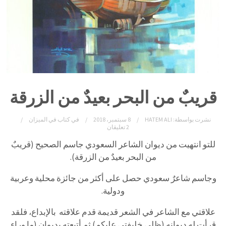
قريبٌ من البحر بعيدٌ من الزرقة
نشرت بواسطة:
HATEM ALI
8 سبتمبر، 2018
في
كتاب في الميزان
2 تعليقان
للتو انتهيت من ديوان الشاعر السعودي جاسم الصحيح (قريبٌ
من البحر بعيدٌ من الزرقة).
وجاسم شاعرٌ سعودي حصل على أكثر من جائزة محلية وعربية
ودولية.
علاقتي مع الشاعر في الشعر قديمة قدم علاقته بالإبداع، فلقد
قرأت له ديوانه (ظلي خليفتي عليكم) ثم أتبعته بديوان (ما وراء