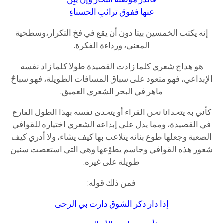
عنها ففوق ترائبِ الحسناءِ
إنه يكتب الخمسين بيتا دون أن يقع في فخ التكرار،وسطحية
المعنى، ورداءة الفكرة.
هو هداج شعري كلما زادت القصيدة طولا كلما زاد نفسه
الإبداعي، فهو متعود على سباق المسافات الطويلة، فهو سباحٌ
ماهر في البحر الشعري العميق.
كأني به يتحدانا نحن القراء أو يتحدى نفسه بهذا الطول الفارع
في القصيدة، ومما يدل على إبداعه الشعري اختياره للقوافي
الصعبة وجعلها طوع بنانه يتلاعب بها كيف يشاء، ولا أدري كيف
شعور هذه القوافي وجاسم يطوّعها وهي التي استعصت سنين
طويلة على غيره.
فمن ذلك قوله:
إذا دار ذكر الشوق دارت بي الرحى