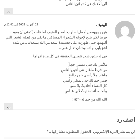
‏أنِّي أُلاقيكِ في جُثمانيَ الثاني
رد
الهنوف
13 أكتوبر، 2018 في 11:01 م
هههههههه من أجمل اسلوب المدح العنيف لما قلت (أتمنى أن يموت
قريبا لكي يتيح لإخوانه الشعراء المساكين ما بقي من كعكة الشعر التي
ألتهمها حتى ظهرت على جسده.) اسعدتني الله يسعدك .. من شدة
اعجبابي بها تمنيت ان تقال عني ..
في له بيتين شعر تتعبني الحقيقة في كل مرة اقراها
ملأتني بك حتى مسني خجلٌ
من فرط ماغازلتني أعين الناسِ
ماعاد يملأ رأسي خمر داليةٍ
صبي جمالك حتى يمتلي راسي
كل النساء أحاديثٌ بلا سندٍ
وأنت ،، أنت حديثٌ لابن عباسِ
الله الله من جماله =”((((
رد
اضف رد
لن يتم نشر البريد الإلكتروني . الحقول المطلوبة مشار لها بـ
*