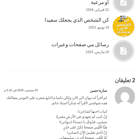
أو مرعبة
22 فبراير، 2026
كن الشخص الذي يجعلك سعيدا
19 يونيو، 2025
رسائل مي صفحات وعبرات
20 مارس، 2025
2 تعليقان
سارة حسن
10 سبتمبر، 2018 في 5:16 م
لم أقرأ له ديوان الى الان ولكن دائما ما اتابع شعره على التويتر بمقالتك
هذه شوقتني لأقرأ له شكراً استاذ حاتم
ابيات احبها لشاعرنا :
‏إنْ كنتِ لم تعهدي في الأرضِ مقبرةً
‏تمشي، فدُونَكِ يا حسناءُ (ديواني)!
‏هيَّا اقْلِبي صفحةً لكنْ على حَذَرٍ
‏إنّ الذي تقلِبينَ الآنَ جُثماني!
‏ثُمَّ اقْلِبي صفحةً أُخرى، سيُسعِدُني