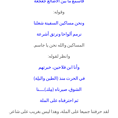
فأسمع ما بين الأضالع جعجعة
وقوله:
ونحن مساكين السفينة شغلنا
نرمم ألواحا ونرتق أشرعة
المساكين والله نحن يا جاسم.
وانظر لقوله:
وأنا ابن فلاحين، خبرتهم
في الحرث منذ (الطين والبلِة)
الشوق، صيرناه (مِلتـ)ــــنا
ثم احترفناه على الملة
لقد حرفتنا جميعا على الملة، وهذا ليس بغريب على شاعر.