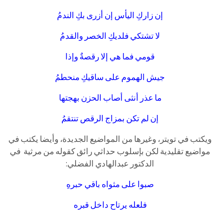
إن زاركِ اليأس إن أزرى بكِ الندمُ
لا تشتكي فلديكِ الخصر والقدمُ
قومي فما هي إلا رقصةٌ وإذا
جيش الهموم على ساقيكِ منحطمُ
ما عذر أنثى أصاب الحزن بهجتها
إن لم تكن بمزاج الرقص تنتقمُ
ويكتب في تويتر، وغيرها من المواضيع الجديدة، وأيضا يكتب في
مواضيع تقليدية لكن بإسلوب حداثي رائق كقوله من مرثية في
الدكتور عبدالهادي الفضلي:
صبوا على مثواه باقي حبرهِ
فلعله يرتاح داخل قبره