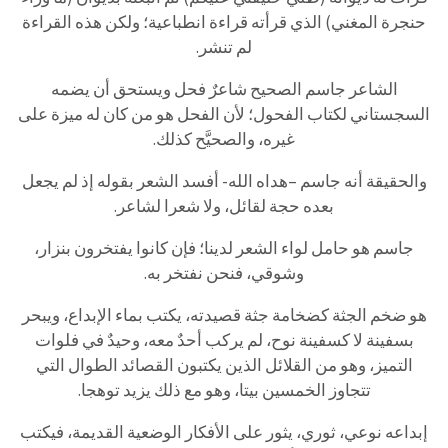
حنجرة المغني) الذي قرأته قراءة انطباعية؛ ولكن هذه القراءة
لم تنشر.
الشاعر جاسم الصحيح شاعرٌ فحل ويستحق أن يضمه
السجستاني لكتاب الفحول؛ لأن الفحل هو من كان له ميزة على
غيره، والصحيَّح كذلك.
والحقيقة أنه جاسم –هداه الله- أفسد الشعر بقوله إذ لم يجعل
بعده حجة لقائل، ولا شعرا لشاعر.
جاسم هو حامل لواء الشعر لدينا؛ فإن كانوا يفتخرون بنزار،
وشوقي، فنحن نفتخر به.
هو ضخم الجثة كضخامة جثة قصيدته، يكتب بماء الإبداع، ويبحر
بسفينة لا كسفينة نوح، لم يركب أحدٌ معه، وحيدٌ في فلوات
التميز، وهو من القلائل الذين يكتبون القصائد الطوال التي
تتجاوز الخمسين بيتا، وهو مع ذلك يزيد توهجا.
إبداعه نوعي، ثوري، يثور على الأفكار الوضعية القديمة، فيكتب