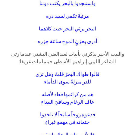
واستنجدوا بالبحر يكتب دوننا
مرثيةً تكفي لسيد دره
البحر يرثي البحر حيث كلاهما
أدرى بحزنٍ الموج ساعة جزره
والبيت الأخير يذكرني بأبيات لعبدالغني البشتي عندما رثى
الشاعر الليبي إبراهيم الأسطى حينما مات غريقا:
قالوا طواكَ البحرُ قلتُ وهل ترى
للدر منزلةً سوى الدأماءِ
هم من كرائمها فعاد لأصله
عاف الرغام وسافيَ البيداءِ
فدعوه روحاً سابحاً لا تلحدوا
جثمانه في مهمهٍ غبراءِ
فالدرُّ موطنه البحارُ وإن يَبِن