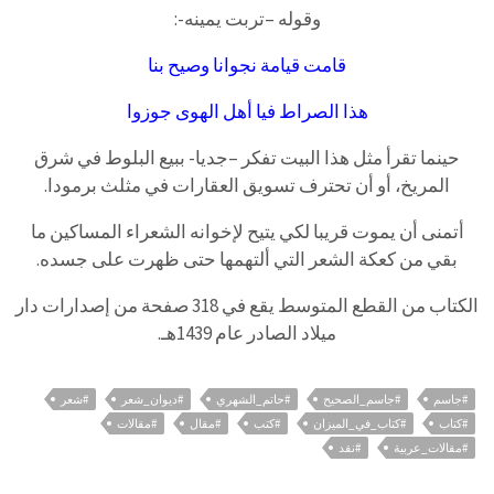
وقوله –تربت يمينه-:
قامت قيامة نجوانا وصيح بنا
هذا الصراط فيا أهل الهوى جوزوا
حينما تقرأ مثل هذا البيت تفكر –جديا- ببيع البلوط في شرق
المريخ، أو أن تحترف تسويق العقارات في مثلث برمودا.
أتمنى أن يموت قريبا لكي يتيح لإخوانه الشعراء المساكين ما
بقي من كعكة الشعر التي ألتهمها حتى ظهرت على جسده.
الكتاب من القطع المتوسط يقع في 318 صفحة من إصدارات دار
ميلاد الصادر عام 1439هـ.
#جاسم
#جاسم_الصحيح
#حاتم_الشهري
#ديوان_شعر
#شعر
#كتاب
#كتاب_في_الميزان
#كتب
#مقال
#مقالات
#مقالات_عربية
#نقد