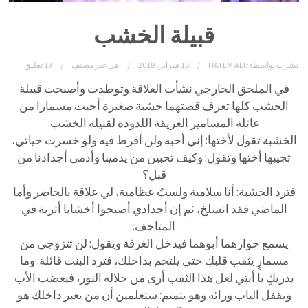
قبيلة الخشب
نشرت بواسطة:
HATEM ALI
15 فبراير، 2018
في
غير مصنف
13 تعليق
في الملحق الخارجي نشأت العلاقة وتوطدت وأصبحت قبيلة
الخشب كلها تعرف قصتهما.
خشبة صغيرة أحبت مسمارا من
عائلة المسامير العريقة اللدودة لقبيلة الخشب.
الخشبة تقول لأختها: إني أحبه ولن أفرط فيه ولو خسرت حياتي،
تجيبها أختها وتقول: وكيف تحبين من يدمينا وأدمى أجدادنا من
قبل؟
فترد الخشبة: أنا سلامية ولستُ عظامية، لي علاقة بالحاضر وأما
الماضي فقد انسلخ، ثم إن أجدادي أصبحوا أخشابا أثرية في
المتاحف.
يسمع حوارهما أبوهما فيدخل الغرفة ويقول: لن تتزوجي من
مسمارٍ يثقب قلبكِ حتى يلتحم بداخلك، فترد البنت قائلة: وما
يدريكِ يا أبتي لعل هذا الثقب أرى من خلاله النور، فيغضب الأب
ويقفل الباب ورائه وهو يتمتم: ستعلمين أن من يعبر داخلك هو