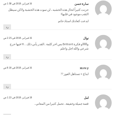
سارة حسن
16 فبراير، 2018 في 1:58 ص
حزنت كثيراً لحال هذه الخشبه ، لن تموت هذه الخشبة ولاكن سيظل
الثقب موجود في قلبها!
ابدعت كعادتك استاذ حاتم
رد
نوال
16 فبراير، 2018 في 2:25 ص
وااااااو فكرة Brilliant بس اخر كلمة ..القدر يأبي ذلك…!!! فيها حرج
شرعي والله اجل واعلم
رد
xx.vv.y
16 فبراير، 2018 في 8:18 ص
ابداع + تستاهل الفوز ??
رد
امل
18 فبراير، 2018 في 1:23 ص
قصة جميلة وخفيفة.. تحمل كثيرا من المعاني..