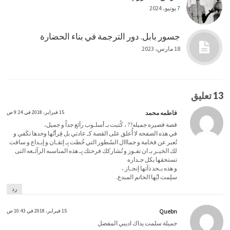
7 يونيو، 2024
جسور بابل. دور الترجمة في بناء الحضارة
18 مارس، 2023
13 تعليق
فاطمه محمد
15 فبراير، 2018 في 9:24 ص
قصة قصيره جميله?? ، كُتبت بـ أسلـوب رآئع جداً و جميل،
في هذه الصفحه لا أُعلق على القصة كـ عادتي بل قِرأتُها وحدها تكَفي و
تُعبر عن فخامة و جمااال السُطور التي خُطت بِـ إتقـان و إبـداع و ساقت
لك الخيـر بـ ان تفـوز و نُشاركك فرحتك بِـ هذه المناسبه الرآئـعه التى
تستحقها بكل جـداره
و هذه بـحد ذآتها إنجـاز ،
سلِمت ايُها الحاتم المبدع.
رد
Quebn
15 فبراير، 2018 في 10:43 ص
جميلة سلمت يداك اديبي المفضل