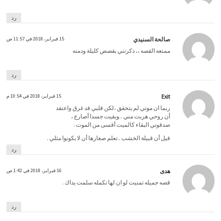
رد
صالحة السنيدي
15 فبراير، 2018 في 11:57 ص
ممتعه القصه ،، ذكرتني بقصص كليلة ودمنه
رد
Exit
15 فبراير، 2018 في 10:54 م
ربما ان موتي لم يتحقق ،لكن قلبي قد غرق واعتقد
أن روحي هربت مني ..وبقيت جسدا أصارع ،
صدقوني البقاء كالميت أقسى من الموت .
قيل أن قبيلة الخشب ..تعلم صغارها أن لا يكونوا مثلي .
رد
هدى
16 فبراير، 2018 في 1:42 ص
قصه جميله تمنيت لو ان لها تكمله سلمت يداك .
رد