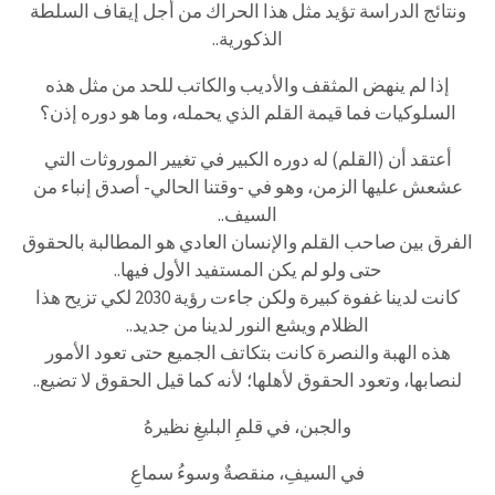
ونتائج الدراسة تؤيد مثل هذا الحراك من أجل إيقاف السلطة
الذكورية..
إذا لم ينهض المثقف والأديب والكاتب للحد من مثل هذه
السلوكيات فما قيمة القلم الذي يحمله، وما هو دوره إذن؟
أعتقد أن (القلم) له دوره الكبير في تغيير الموروثات التي
عشعش عليها الزمن، وهو في -وقتنا الحالي- أصدق إنباء من
السيف..
الفرق بين صاحب القلم والإنسان العادي هو المطالبة بالحقوق
حتى ولو لم يكن المستفيد الأول فيها..
كانت لدينا غفوة كبيرة ولكن جاءت رؤية 2030 لكي تزيح هذا
الظلام ويشع النور لدينا من جديد..
هذه الهبة والنصرة كانت بتكاتف الجميع حتى تعود الأمور
لنصابها، وتعود الحقوق لأهلها؛ لأنه كما قيل الحقوق لا تضيع..
والجبن، في قلمِ البليغِ نظيرهُ
في السيفِ، منقصةٌ وسوءُ سماعِ