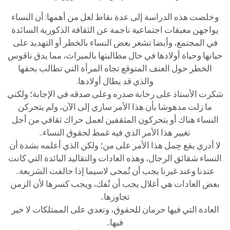
وخلصت هذه الدراسة إلى عدة نقاط لعل من أهمها: أن النساء
يواجهن معيقات اجتماعية ناجمة عن الثقافة الذكورية السائدة
في المجتمع، وأيضا تشعر بعض النساء بالخطر أو التهديد على
حياتها وحياة أولادها في حال مطالبتها بالميراث، مما يدق ناقوس
الخطر حول العنف المتوقع تجاه المرأة التي تطالب بحقها
والذي قد يطال أولادها.
شكرت الأستاذ على رحابة صدره وعلى صدقه في الإجابة؛ ولكني
ما زلت مدهوشا بأن هذا الأمر ساري إلى الآن، ولم يتحركن
النساء هناك أو يتحركون المثقفين لعمل حراك ثقافي من أجل
تغيير هذا الأمر الذي فيه غمط لحقوق النساء..
لا أدري يقع حِمل هذا الأمر على من؛ ولكن الذي أعلمه بشدة أن
النساء شقائق الرجال، وهذه العادات والتقاليد البائدة التي كانت
عندنا وعند غيرنا يجب أن تُمحى لاسيما إذا خالفت الشريعة..
بعض العادات هي أغلال يجب أن تُفك، ويجب كسرها لأن الزمن
تجاوزها..
العادة التي فيها حرمان للحقوق، وتعدي على الممتلكات لا خير
فيها..