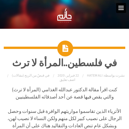
في فلسطين..المرأة لا ترث
نشرت بواسطة:
HATEM ALI
22 فبراير، 2020
في
قبضٌ من الريح (مقالات)
اضف تعليق
كنت اقرأ مقالة الدكتور عبدالله الغذامي (المرأة لا ترث)
والتي يقص فيها قصة عن أحد أصدقائه الفلسطينيين
الأثرياء الذين تقاسموا مواريثهم الوافرة قبل سنوات وحصل
الرجال على نصيب كبير لكل منهم ولكن النساء لا نصيب لهن،
وبشكل عام تنص العادات والتقاليد هناك على أن المرأة