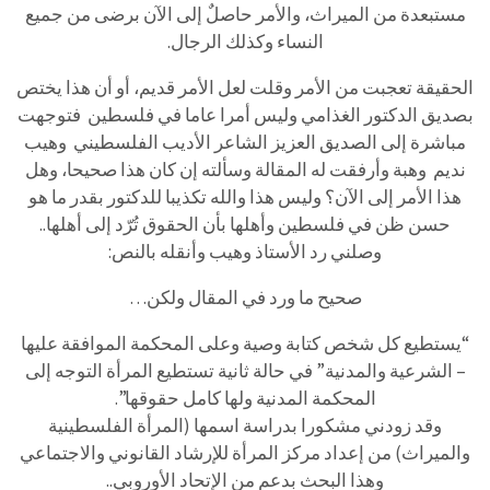
مستبعدة من الميراث، والأمر حاصلٌ إلى الآن برضى من جميع
النساء وكذلك الرجال.
الحقيقة تعجبت من الأمر وقلت لعل الأمر قديم، أو أن هذا يختص
بصديق الدكتور الغذامي وليس أمرا عاما في فلسطين فتوجهت
مباشرة إلى الصديق العزيز الشاعر الأديب الفلسطيني وهيب
نديم وهبة وأرفقت له المقالة وسألته إن كان هذا صحيحا، وهل
هذا الأمر إلى الآن؟ وليس هذا والله تكذيبا للدكتور بقدر ما هو
حسن ظن في فلسطين وأهلها بأن الحقوق تُرّد إلى أهلها..
وصلني رد الأستاذ وهيب وأنقله بالنص:
صحيح ما ورد في المقال ولكن…
“يستطيع كل شخص كتابة وصية وعلى المحكمة الموافقة عليها
– الشرعية والمدنية” في حالة ثانية تستطيع المرأة التوجه إلى
المحكمة المدنية ولها كامل حقوقها”.
وقد زودني مشكورا بدراسة اسمها (المرأة الفلسطينية
والميراث) من إعداد مركز المرأة للإرشاد القانوني والاجتماعي
وهذا البحث بدعم من الإتحاد الأوروبي..