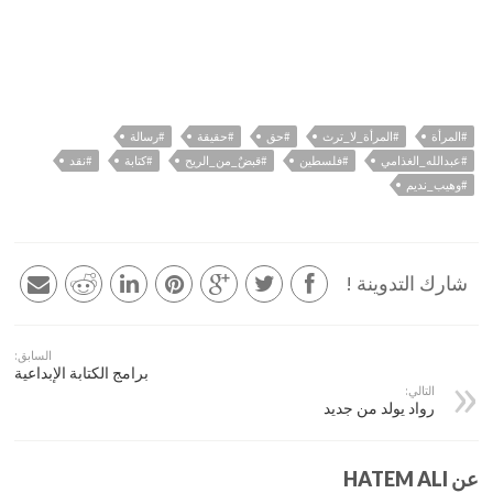
#المرأة
#المرأة_لا_ترث
#حق
#حقيقة
#رسالة
#عبدالله_الغذامي
#فلسطين
#قبضٌ_من_الريح
#كتابة
#نقد
#وهيب_نديم
شارك التدوينة !
السابق:
برامج الكتابة الإبداعية
التالي:
رواد يولد من جديد
عن HATEM ALI