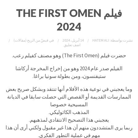
فيلم THE FIRST OMEN
2024
نشرت بواسطة:
HATEM ALI
14 أبريل، 2024
في
قبضٌ من الريح (مقالات)
اضف تعليق
حضرت فيلم (The First Omen) وهو مصنف كفيلم رعب.
الفيلم صدر عام 2024 وهو من إخراج المخرجة أركاشا
ستيفنسون، ومن بطولة سونيا براغا.
وما يعجبني في نوعية هذه الأفلام أنها تنتقد وبشكل صريح بعض
الممارسات القديمة أو القصص التي حصلت سابقا في الديانة
المسيحية خصوصا
المذهب الكاثوليكي.
يعجبني هذا التصحيح الانتقادي لمذهبهم.
ربما يرى المتشددون منهم أن هذا غير مقبول ولكني أرى أن هذا
مهم في عملية التطور الفكري.