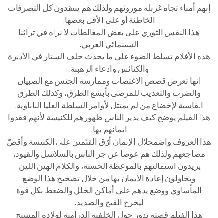
إنهم أمناء تجاه غربلة موروثهم ولذلك هم ينتقدون كل التصرفات
الخاطئة أو على الأقل بعضها.
هذا النفس الثوري على بعض المغالطات لا نراه في تراثنا
السينمائي العربي.
هذه الأفلام تسلط الضوء على ما يحدث خلف الستار في الأديرة
والكنائس وادعاء الرهبنة.
انها تعرض قصص الاغتصاب وممارسة الجنس مع الصبيان
والضرب والتعذيب للمرضى بأبشع الطرق، وكذلك الطرق
القاسية لإخضاع من لم يمتثل لأوامر السلطة العليا الباباوية.
هذا الفيلم يوضح كيف يدير الناس ظهورهم للكنيسة لأنهم فقدوا
ايمانهم بها.
هذا العزوف واضمحلال الإيمان أرّق القيّمين على الكنيسة وأقضّ
مضاجعهم ولذلك هم عوضا عن جر الناس بالسلاسل والقيود،
يريدون استمالتهم بالموعظة الحسنة، والكلام الهين اللين.
ويحاولون إعادة الايمان بها من خلال تصحيح هذا الوضع
المأساوي ووضع يدهم على أماكن الخلل والضغط بكل قوة
ليخرج القيح والصديد.
هذا الفيلم قصته تدور حول الخلفية الدرامية لولادة المسيح