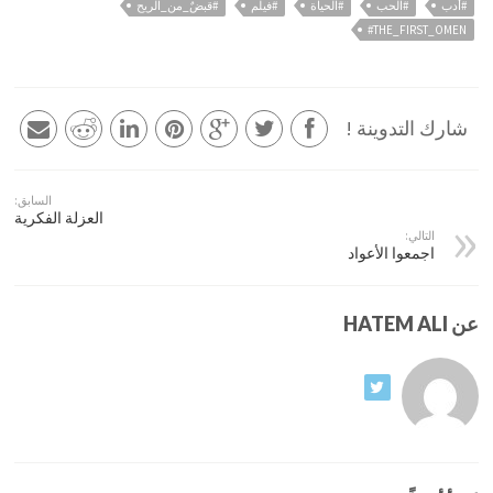
#أدب
#الحب
#الحياة
#فيلم
#قبضٌ_من_الريح
THE_FIRST_OMEN#
شارك التدوينة !
السابق:
العزلة الفكرية
التالي:
اجمعوا الأعواد
عن HATEM ALI