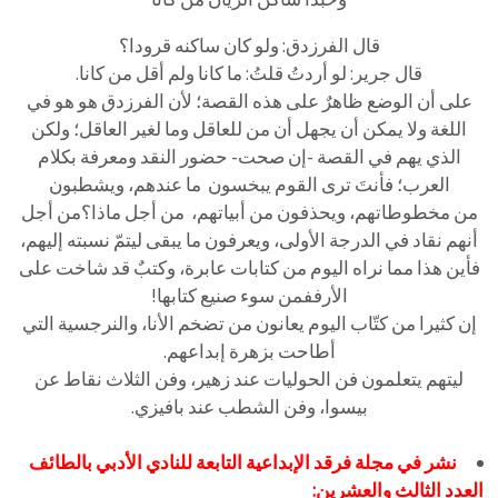
قال الفرزدق: ولو كان ساكنه قرودا؟
قال جرير: لو أردتُ قلتُ: ما كانا ولم أقل من كانا.
على أن الوضع ظاهرٌ على هذه القصة؛ لأن الفرزدق هو هو في
اللغة ولا يمكن أن يجهل أن من للعاقل وما لغير العاقل؛ ولكن
الذي يهم في القصة -إن صحت- حضور النقد ومعرفة بكلام
العرب؛ فأنتَ ترى القوم يبخسون ما عندهم، ويشطبون
من مخطوطاتهم، ويحذفون من أبياتهم، من أجل ماذا؟من أجل
أنهم نقاد في الدرجة الأولى، ويعرفون ما يبقى ليتمّ نسبته إليهم،
فأين هذا مما نراه اليوم من كتابات عابرة، وكتبٌ قد شاخت على
الأرففمن سوء صنيع كتابها!
إن كثيرا من كتّاب اليوم يعانون من تضخم الأنا، والنرجسية التي
أطاحت بزهرة إبداعهم.
ليتهم يتعلمون فن الحوليات عند زهير، وفن الثلاث نقاط عن
بيسوا، وفن الشطب عند بافيزي.
نشر في مجلة فرقد الإبداعية التابعة للنادي الأدبي بالطائف
العدد الثالث والعشرين: