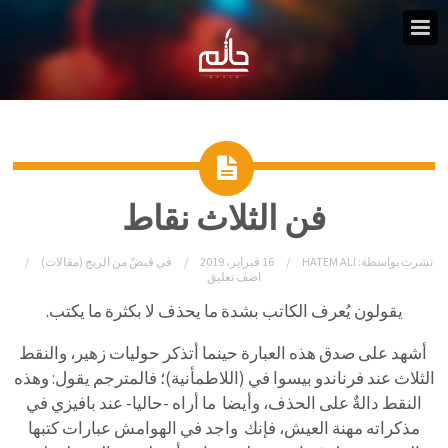
فن الثلاث نقاط
نشرت بواسطة:
HATEM ALI
16 فبراير، 2019
في
قبضٌ من الريح (مقالات)
اضف تعليق
يقولون يُعرف الكاتب بشدة ما يحذف لا بكثرة ما يكتب.
أشهد على صدق هذه العبارة حينما أتذكر حوليات زهير، والنقط
الثلاث عند فرناندو بيسوا في (اللاطمأنية)؛ فالمترجم يقول: وهذه
النقط دالةٌ على الحذف، وأيضا ما أراه -حاليا- عند بافيزي في
مذكراته مهنة العيش، فإنك واجد في الهوامش عبارات كتبها