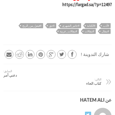
https://fargad.sa/?p=12497
#أدب
#الكتابة
#حاتم_الشهري
#حق
#قبضٌ_من_الريح
#مقال
#مقالات
#مقالات_عربية
شارك التدوينة !
السابق:
دعني أمر
التالي:
كتاب الحاء
عن HATEM ALI