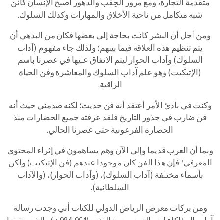
متقدمة التجارة، ومع مرور الحِقب والدهور أصبح الإنسان كائن
شبه متكامل من ناحية الأخلاق والمهارات وكذلك السلوك.
ومن أجل أن البشر كانت بحاجة إلى بعضها فكان من البدهي أن
يتم تنظيم هذه العلاقة فيما بينهم؛ ولذلك جاء مفهوم (آداب
السلوك) وآداب الحوار ليتم الاتفاق عليها في عصرنا باسم
(الإتيكيت) وهو علم آداب السلوك والمعاشرة وفن الحياة
الراقية.
وكنت في بادئ الأمر أعتقد أنه فن حديث؛ لكنه صدمني حيث أنه
فن ضارب في جذور التاريخ فلقد عرفته جميع الحضارات منذ
الحضارة الفرعونية حتى عصرنا الحالي.
وبما أن العرب قديما وإلى الآن وهم يساهمون في إثراء المحتوى
المعرفي؛ فإن هذا الفن كان موجودا عندهم (فن الإتيكيت) ولكن
بأسماء مختلفة (آداب السلوك)، (وآداب الحوار)، (والآداب
السلطانية).
ومن بركات معرض الرياض الدولي للكتاب أني وجدت رسالة