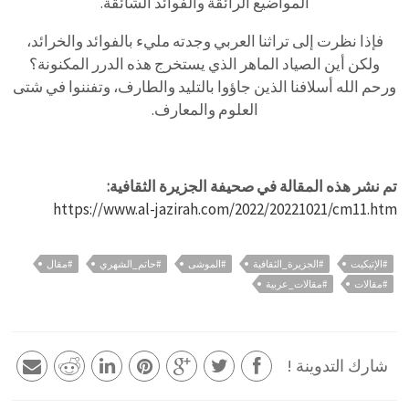
المواضيع الرائقة والفوائد الشائقة.
فإذا نظرت إلى تراثنا العربي وجدته مليء بالفوائد والخرائد،
ولكن أين الصياد الماهر الذي يستخرج هذه الدرر المكنونة؟
ورحم الله أسلافنا الذين جاؤوا بالتليد والطارف، وتفننوا في شتى
العلوم والمعارف.
تم نشر هذه المقالة في صحيفة الجزيرة الثقافية:
https://www.al-jazirah.com/2022/20221021/cm11.htm
#الإتيكيت
#الجزيرة_الثقافية
#الموشى
#حاتم_الشهري
#مقال
#مقالات
#مقالات_عربية
شارك التدوينة !