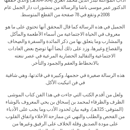
آداب المؤاكلة لبدر الدين محمد الغزي (904-984هـ) والذي حققها
الدكتور عمر موسى باشا والرسالة من منشورات دار الجمل عام
2008م وتقع في 78 صفحة من القطع المتوسط.
الجميل في هذه الرسالة كما قال المحقق أنها تحتوي على ما هو
معروف في الحياة الاجتماعية من أسماء الأطعمة والمآكل
والمشارب وما يتعلق بها من ذكر المائدة والسفرة والصِحاف
والقصاع وغيرها، وزد على ذلك أيضا أنها توضح بعض العادات
الاجتماعية والتقاليد الحضارية المرعية في عصر ننعته
بالانحطاط والعقم والجمود والتأخر.
هذه الرسالة صغيرة في حجمها، وكبيرة في فائدتها، وهي شافية
في فن اتيكيت الأكل.
ولعل من أقدم الكتب التي جاءت في هذا الفن كتاب الموشى
الظرف والظرفاء لمحمد بن إسحاق بن يحي المعروف بالوشاء
(المتوفى: 325هـ)، وفيه بيان لحدود الأدب وما يجب على الأدباء
من الفحص والطلب والنهي عن ممازحة الأخلاء واتفاق القلوب
على مودة الصديق وقلة الخلاف على الرفيق وغيرها من