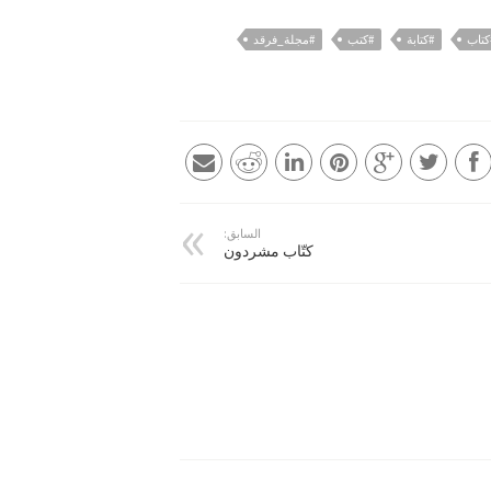
كتاب
#كتابة
#كتب
#مجلة_فرقد
السابق:
كتّاب مشردون