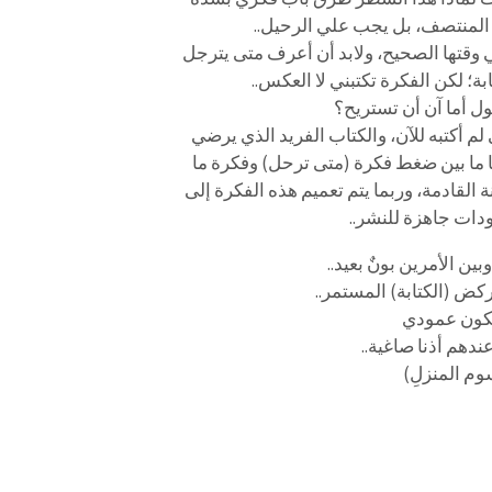
ي المنتصف، بل يجب علي الرحيل..
في وقتها الصحيح، ولابد أن أعرف متى يترجل
ة؛ لكن الفكرة تكتبني لا العكس..
ل أما آن أن تستريح؟
لم أكتبه للآن، والكتاب الفريد الذي يرضي
ا ما بين ضغط فكرة (متى ترحل) وفكرة ما
 القادمة، وربما يتم تعميم هذه الفكرة إلى
دات جاهزة للنشر..
ن الأمرين بونٌ بعيد..
لركض (الكتابة) المستمر..
يكون عمودي
دهم أذنا صاغية..
م المنزلِ)