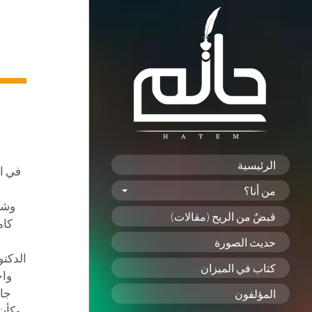
الرئيسية
في ال
من أنا؟
وشعر
قبضٌ من الريح (مقالات)
كام
حديث الصورة
الدكتو
كتاب في الميزان
واج
جاء
المؤلفون
وكأن 