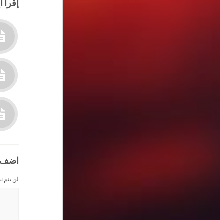
إقرأ أي
اضف 
لن يتم ن