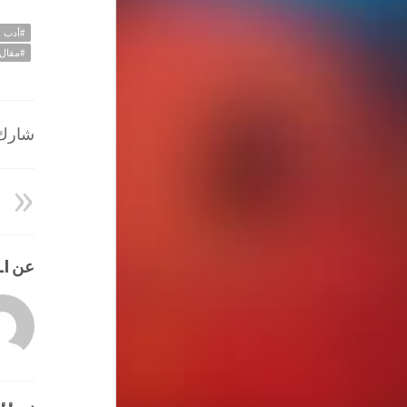
#أدب
#مقال
شارك ا
عن HATEM ALI