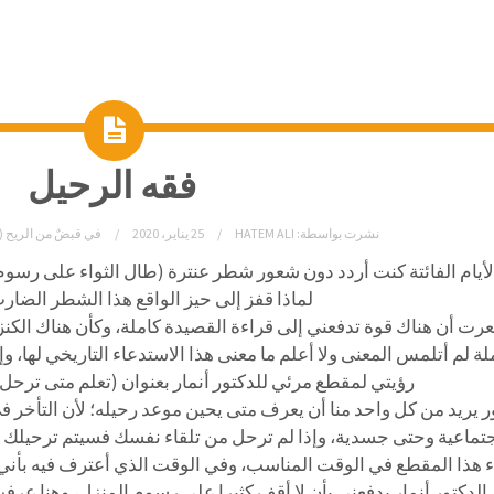
فقه الرحيل
نشرت بواسطة:
HATEM ALI
25 يناير، 2020
في
قبضٌ من الريح (
أيام الفائتة كنت أردد دون شعور شطر عنترة (طال الثواء على رسوم
لماذا قفز إلى حيز الواقع هذا الشطر الضار
ت أن هناك قوة تدفعني إلى قراءة القصيدة كاملة، وكأن هناك الكنز (
لة لم أتلمس المعنى ولا أعلم ما معنى هذا الاستدعاء التاريخي لها، و
رؤيتي لمقطع مرئي للدكتور أنمار بعنوان (تعلم متى ترحل) و
ر يريد من كل واحد منا أن يعرف متى يحين موعد رحيله؛ لأن التأخر 
تماعية وحتى جسدية، وإذا لم ترحل من تلقاء نفسك فسيتم ترحيلك ر
 هذا المقطع في الوقت المناسب، وفي الوقت الذي أعترف فيه بأني 
الدكتور أنمار يدفعني بأن لا أقف كثيرا على رسوم المنزل، وهنا ع