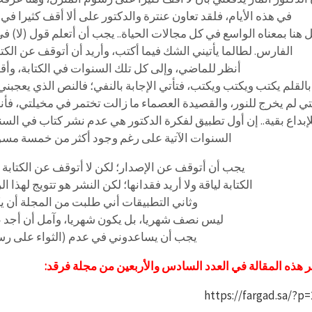
في هذه الأيام، فلقد تعاون عنترة والدكتور على ألا أقف كثيرا ف
 هنا بمعناه الواسع في كل مجالات الحياة.. يجب أن أتعلم قول (لا) 
الفارس. لطالما يأتيني الشك فيما أكتب، وأريد أن أتوقف عن الكتاب
أنظر للماضي، وإلى كل تلك السنوات في الكتابة، وأقو
بالقلم يكتب ويكتب ويكتب، فتأتي الإجابة بالنفي؛ فالنص الذي يعجبني 
تي لم يخرج للنور، والقصيدة العصماء ما زالت تختمر في مخيلتي، فأن
لإبداع بقية.. إن أول تطبيق لفكرة الدكتور هي عدم نشر كتاب في السنة
السنوات الآتية على رغم وجود أكثر من خمسة مسو
يجب أن أتوقف عن الإصدار؛ لكن لا أتوقف عن الكتابة وبي
الكتابة لياقة ولا أريد فقدانها؛ لكن النشر هو تتويج لهذا ا
وثاني التطبيقات أني طلبت من المجلة أن 
ليس نصف شهريا، بل يكون شهريا، وآمل أن أجد عن
يجب أن يساعدوني في عدم (الثواء على رسو
 هذه المقالة في العدد السادس والأربعين من مجلة فرقد:
https://fargad.sa/?p