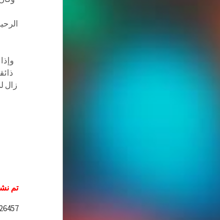
الرحيل
وإذا 
ذائق
زال ل
تم نشر
=26457