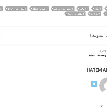
#أنمار
#الكتابة
#تعلم_متى_ترحل
#عنترة_شداد
#قبضٌ_من_الريح
#
#مقالات
#مقالات_عربية
لتدوينة !
التالي:
وسقط الصنم