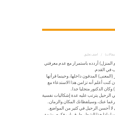
مقالات)
اضف تعليق
 المنزل)
أردده باستمرار مع عدم معرفتي
ب في القدم.
المعنى) المدفون داخلها، وحينما قرأتها
إن كنت أعلم أنه تزامن هذا الاستدعاء مع
كان الدكتور متجليا جدا..
في الرحيل يترتب عليه عدة إشكاليات نفسية
غما عنك، وسيلفظانك المكان والزمان..
لا أحسن الرحيل في كثير من المواضع..
رفت لماذا هذا الشطر طرق باب فكري بشدة