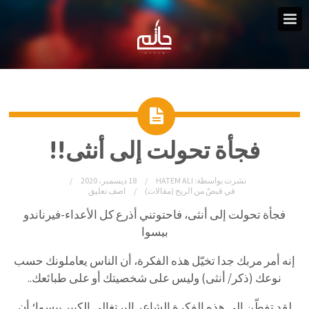
فجأة تحولت إلى أنثى!!
نشرت بواسطة:
HATEM ALI
18 ديسمبر، 2020
في
قبضٌ من الريح (مقالات)
اضف تعليق
فجأة تحولت إلى أنثى، فاحتوتني أذرع كل الأعداء-فيرناندو
بيسوا
إنه أمر مربك جدا تخيّل هذه الفكرة، أن الناس يعاملونك حسب
نوعك (ذكر/ أنثى) وليس على شخصيتك أو على طبائعك..
لقد تفطّن إلى هذه الفكرة الشاعر البرتغالي الكبير بيسوا؛ أن