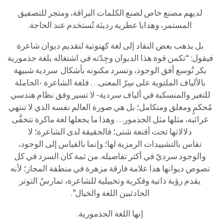
لديهم مصنع خاص لصنع الكلمات البراقة، ومتجر للتصفيق
المستمر، وهدايا عطرية رديئة تُستخدم عند الحاجة.
بل يذهب بعض النقاد إلى لغة كهنوتية لتقديم ديوان شاعرة
فيقول: “تكمن قوة هذا الديوان وجِدّته في اشتغاله بلغة جذمورية
بكر تُوسع أفق الوجود، وتسرد مكنونه بأشكال سردية شبيهة
بالألياف الملتوية على سِرّ المعنى… فلغة الشاعرة -الحاملة
للتغير والمنسكبة في ألياف سردية- لا تسير وفق نظام هندسي
مُحكمٍ ومغلق ومتكامل؛ بل هي صورة العالم نفسه الذي لا تنتهي
غرائبه، مثلها مثل الجذمور… وهذا ما يجعلها لغة ماكرة تتخفَّى
دلالاتها تحت أقنعة شتى؛ فالحقيقة لدى الشاعرة؛ لا
تقاس بالتشييدات الرمزية لها؛ وإنما بالقياس إلى الوجود،
والوجود سرديّ في أكثر تفاصيله. من ثمة كان السرد في كل
نصوص ديوانها هذا علامة فارقة مزهرة في منطقة المجاز؛ لأنه
يقدم رؤية ذاتية وفكرية وتخييلية للشاعرة، تمارسُ التوتر
الحادثبين اللغة والخيال”.
إنها اللغة الجذمورية.