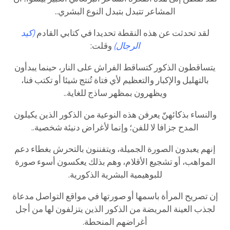
المشاعر تتبدل بتبدل النوع البشري..
لقد تحدثت عن هذه النقطة تحديدا في كتابي القادم
(كيد
الرجال)
وقلت:
يتساقطون الذكور كتساقط الفراش على النار، حينما يبدأون
بالتهليل والإكبار والتعظيم لأي فتاة تُنتج شيئا أو تكتب فنا،
ويظهرون بمظهر ساذج للغاية..
والنساء بذكائهنّ يعرفن هذه النوعية من الذكور الذين يكيلون
المدح جزافا لا للفن؛ وإنما لأغراض دنيئة شخصية..
إنهم يعبدون الصورة الجميلة، ويتفننون بالتحرش بغطاء دعم
المواهب، أو تشجيع الأقلام، وهم بذلك يعكسون أسوء صورة
للبوهيمية البشرية الذكورية.
إن تصريح المرأة باسمها أو صورتها في مواقع التواصل مدعاة
لجذب العينة المريضة من الذكور الذين يتزلفون لها من أجل
أغراضهم المنحطة.