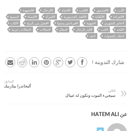
#أدب
#الجذمور
#الحب
#الحياة
#الرجال
#الشهوة
#القراءة
#الكتابة
#اللغة_الجذمورية
#المرأة
#النساء
#بيسوا
#حاتم_الشهري
#شهوة
#فيرناندو_بيسوا
#قبضٌ_من_الريح
#كتاب
#كتابة
#كتب
#كيد_الرجال
#مقال
#مقالات
#مقالات_عربية
#ملك_الفجوات
#نقد
شارك التدوينة !
السابق:
أليخاندرا بيثارنيك
التالي:
سيجيء الموت وتكون له عيناكِ
عن HATEM ALI