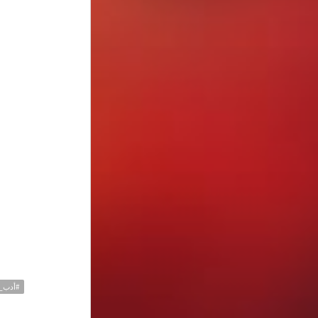
#أدب_ا