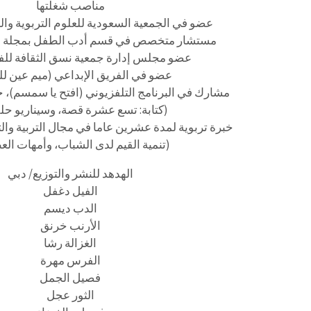
مناصب شغلتها
عضو في الجمعية السعودية للعلوم التربوية وا
مستشار متخصص في قسم أدب الطفل بمجلة (فرق
عضو مجلس إدارة جمعية نسق الثقافة للفك
عضو في الفريق الإبداعي (ميم عين للت
مشارك في البرنامج التلفزيوني (افتح يا سمسم)، خل
(كتابة: تسع عشرة قصة، وسيناريو حلق
خبرة تربوية لمدة عشرين عاما في مجال التربية والت
(تنمية القيم لدى الشباب، وأمهات الع
الهدهد للنشر والتوزيع/ دبي
الفيل دغفل
الدب ديسم
الأرنب خرنق
الغزالة رشا
الفرس مهرة
فصيل الجمل
الثور عجل