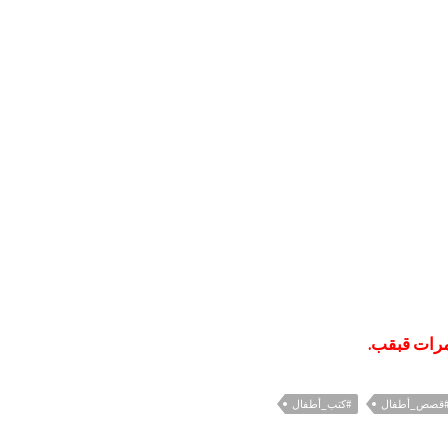
امرات قبقب.
قصص_أطفال
#كتب_أطفال