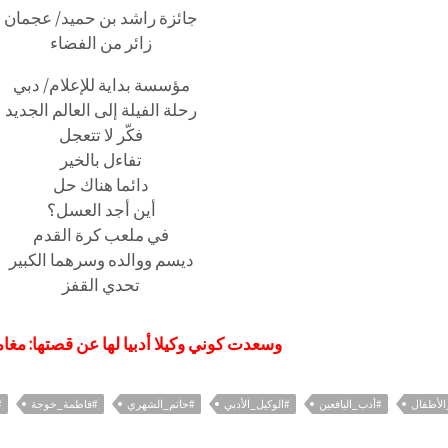
جائزة راشد بن حميد/ عجمان
زائر من الفضاء
مؤسسة بداية للإعلام/ دبي
رحلة الفيلة إلى العالم الجديد
فكّر لا تتعجل
تفاءل بالخير
دائما هناك حل
أين أجد العسل؟
في ملعب كرة القدم
ديسم ووالده وسرهما الكبير
تحدي القفز
وسعدت كوني وكيلا أدبيا لها عن قصتها: مغ
لأطفال
#أدب_اليافعين
#الوكيل_الأدبي
#حاتم_الشهري
#فاطمة_خوجة
#