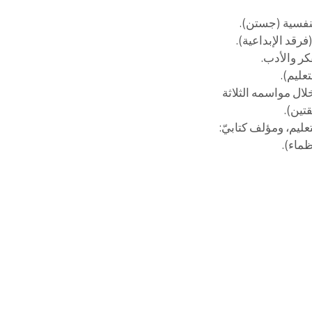
لنفسية (جستن).
د الإبداعية).
ر والأدب.
عليم).
ال مواسمه الثلاثة
تين).
عليم، ومؤلف كتابيّ:
ظماء).