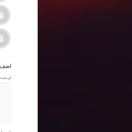
اضف 
لن يتم ن