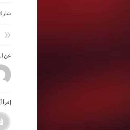
شارك ا
عن HATEM ALI
إقرأ أي