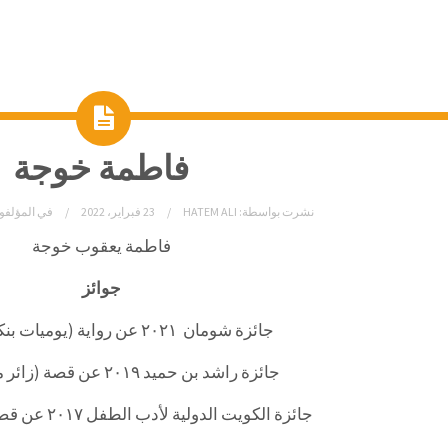
فاطمة خوجة
نشرت بواسطة:
HATEM ALI
23 فبراير، 2022
في
المؤلفو
فاطمة يعقوب خوجة
جوائز
جائزة شومان ٢٠٢١ عن رواية (يوميات بنكهة كوفيد).
جائزة راشد بن حميد ٢٠١٩ عن قصة (زائر من الفضاء).
جائزة الكويت الدولية لأدب الطفل ٢٠١٧ عن قصة (إجازة صيف).