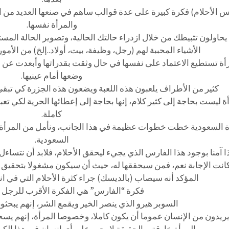
 الأحلام) فكرة كبيرة على عدة قوالب ساهم في صنعها العديد من العو
والمرأة نفسها.
 يحاولون تثبيطك من خلال ازدراء حالتك الحالية، وتصوير الحالة ال
الأشياء المحببة لهم (رجل، وظيفة، بيت، أولاد..إلخ) من الأمور
أة تستطيع الاعتماد على نفسها في حال وثقت بقدراتها وأبعدت عن م
وضعها أمام عينيها.
كثير من الأطراف يلعبون هذه اللعبة ويضعون هذه الجزرة كي تبقى ا
ة ليست بحاجة إلى كثير كلام، إنها بحاجة إلى إعطائها الحرية لكي تع
كاملة.
ة السعودية خطت خطوات عظيمة في هذا الجانب، ونأمل من المرأة ا
السعودية.
ا آمنا بوجود هذا الفارس الذي يجيء ليحقق الأحلام، فلابد أن نتسا
انت الإجابة نعم، فمن سيحققها له، حيث أن سيكون مشغولا بتحقيق أ
المؤكد أنه سيصاب (بالديسك) جراء كثرة الأحلام التي في ان
فكرة “الفارس” هي الفكرة الأقرب للرجل ا
السوبر هيرو الذي ينصر الخير ويقمع الشر، إنهم يبحثو
يريدون من الإنسان عموما أن يكون كاملا، وخصوصا المرأة، إنهم يسحق