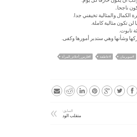
وكب أن يكون خارقا كل يوم.
ن ناجحا..
ة الكمال والمثالية تخيفني جدا.
ن تكون مثالية كاملة.
ة تابوت.
كها وشأنها وهي ستدبر أمورها وكفى.
#سوبرمان
#عاطفة
#فارس_أحلام_المرأة
السابق:
متقلب الود