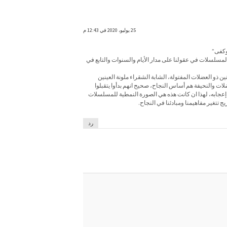
25 يوليو، 2020 في 12:43 م
وكفى”
والمسلسلات في عقولنا على مدار الأيام والسنوات والتابع في
 ذو العضلات المفتولة، الشابة الشقراء ملونة العينين
ات والنحيفة هم أساس النجاح، صحيح انهم بدأوا يتقبلوا
عجابه، لهذا ان كانت هذه هي الصورة النمطية للمسلسلات
ج تتغير مفاهيمنا ومبادئنا في النجاح.
رد