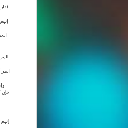
(فارس
إنهم
المر
المرأ
المرأ
وإذ
فإن ك
إنهم 