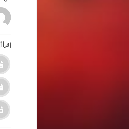
إقرأ أي