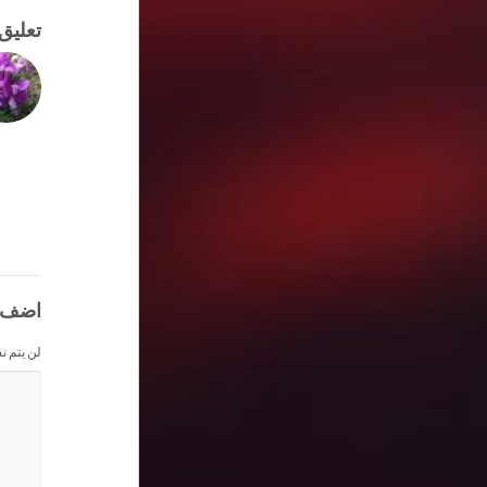
تعليق
اضف 
لن يتم ن