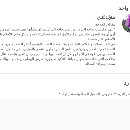
 واحد
شايٌّ بالنِّعْناع
مقالة رائعة جدا
“المرأة ليست بحاجة إلى فارس، هي بحاجة إلى أن نتركها وشأنها وهي ستدبر أمورها 
أرى أن هذا التصور عائد في المقام الأول لما بثته وسائل الإعلام وبشكل خاص الأفلام 
الأساس للبروباغندا.
في المسلسلات والأفلام دائما الصورة النمطية الشاب الوسيم أشقر الشعر ملون العينين
النحيفة هم الناجحين، وان تغيرت لون البشرة ولون الشعر والعينين، يبقى مفتول العضل
السمينين وربطهم في النجاح ولكن ان اعجب بها اي شاب يجب ان تتغير وتنحف لتنال إ
والأفلام التي شاهدناها طوال حياتنا بالتأكيد سيكون الفارس الهمام من ضمنها، وبالتدري
سعدت بقراءة المقالة.
رد
شر البريد الإلكتروني . الحقول المطلوبة مشار لها بـ
*