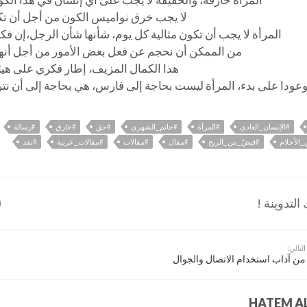
المرأة خارقة، والحقيقة لا يجب على أي إنسان في هذا الك
لا يجب خرق نواميس الكون من أجل أن تكو
المرأة لا يجب أن تكون مثالية كل يوم، شأنها شأن الرجل،إن فكر
من الممكن أن نحجم عن فعل بعض الأمور من أجل أنها ل
هذا الكمال المزيف، إطار فكري على هيئ
عودا على بدء، المرأة ليست بحاجة إلى فارس، هي بحاجة إلى أن نتر
#الإنسان_العادي
#المرأة
#حاتم_الشهري
#حق
#خارق
#رسالة
الأحلام
#قبضٌ_من_الريح
#مقال
#مقالات
#مقالات_عربية
#نقد
لتدوينة !
التالي:
من آداب استخدام الاتصال والجوال