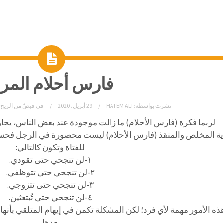
فارس أحلام المرأ
نشرت بواسطة:
HATEM ALI
29 أبريل، 2020
في
قبضٌ من الريح 
لربما فكرة (فارس الأحلام) ما زالت موجودة عند بعض الناس، يحا
ة المخلص والمنقذ (فارس الأحلام) ليست محصورة في الرجل فحسب
للفتاة وتكون كالتالي:
١-لن تنجحي حتى تقودي.
٢-لن تنجحي حتى تتوظفي.
٣-لن تنجحي حتى تتزوجي.
٤-لن تنجحي حتى تُبتعثين.
ذه الأمور مهمة لأي فرد؛ لكن المشكلة تكمن في إيهام المتلقي بأنها 
بعدها.