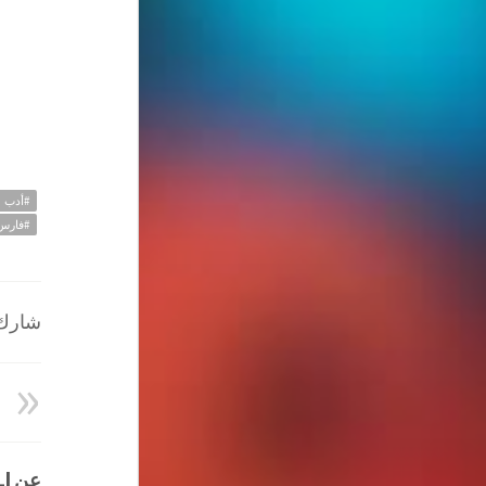
و
#أدب
#فارس_
شارك ا
عن HATEM ALI