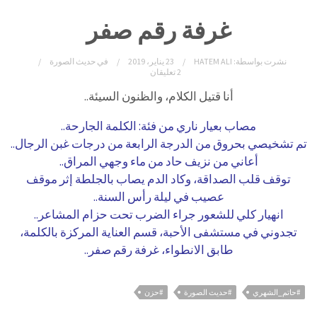
غرفة رقم صفر
نشرت بواسطة:
HATEM ALI
23 يناير، 2019
في
حديث الصورة
2 تعليقان
أنا قتيل الكلام، والظنون السيئة..
مصاب بعيار ناري من فئة: الكلمة الجارحة..
تم تشخيصي بحروق من الدرجة الرابعة
من درجات غبن الرجال..
أعاني من نزيف حاد من ماء وجهي المراق..
توقف قلب الصداقة، وكاد الدم يصاب بالجلطة
إثر موقف
عصيب في ليلة رأس السنة..
انهيار كلي للشعور جراء الضرب تحت حزام
المشاعر..
تجدوني في مستشفى الأحبة، قسم العناية
المركزة بالكلمة،
طابق الانطواء، غرفة رقم صفر..
#حاتم_الشهري
#حديث الصورة
#حزن