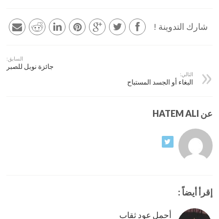
شارك التدوينة !
السابق:
جائزة نوبل للصبر
التالي:
البغاء أو الجسد المستباح
عن HATEM ALI
إقرأ أيضاً :
أحمل عود ثقاب