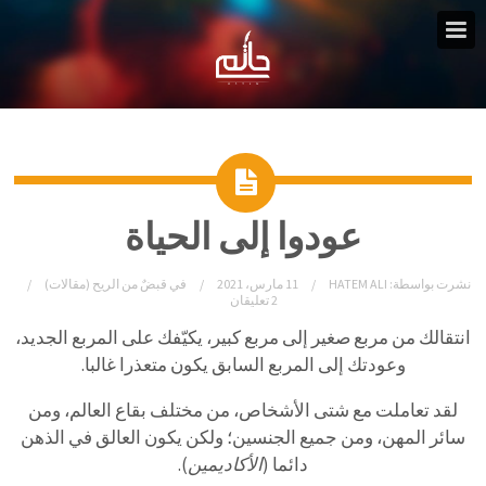
عودوا إلى الحياة
نشرت بواسطة:
HATEM ALI
11 مارس، 2021
في
قبضٌ من الريح (مقالات)
2 تعليقان
انتقالك من مربع صغير إلى مربع كبير، يكيّفك على المربع الجديد،
وعودتك إلى المربع السابق يكون متعذرا غالبا.
لقد تعاملت مع شتى الأشخاص، من مختلف بقاع العالم، ومن
سائر المهن، ومن جميع الجنسين؛ ولكن يكون العالق في الذهن
دائما (
الأكاديمين
).