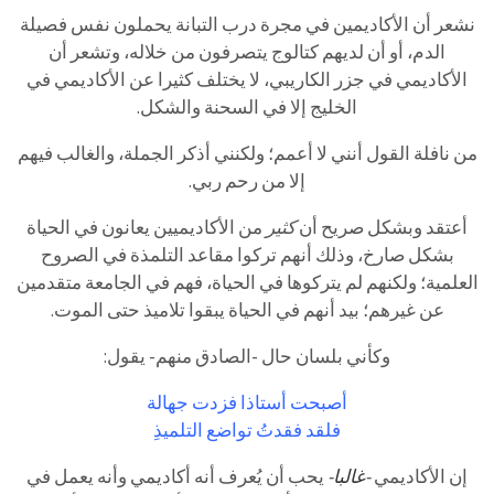
نشعر أن الأكاديمين في مجرة درب التبانة يحملون نفس فصيلة
الدم، أو أن لديهم كتالوج يتصرفون من خلاله، وتشعر أن
الأكاديمي في جزر الكاريبي، لا يختلف كثيرا عن الأكاديمي في
الخليج إلا في السحنة والشكل.
من نافلة القول أنني لا أعمم؛ ولكنني أذكر الجملة، والغالب فيهم
إلا من رحم ربي.
أعتقد وبشكل صريح أن
كثير
من الأكاديميين يعانون في الحياة
بشكل صارخ، وذلك أنهم تركوا مقاعد التلمذة في الصروح
العلمية؛ ولكنهم لم يتركوها في الحياة، فهم في الجامعة متقدمين
عن غيرهم؛ بيد أنهم في الحياة يبقوا تلاميذ حتى الموت.
وكأني بلسان حال -الصادق منهم- يقول:
أصبحت أستاذا فزدت جهالة
فلقد فقدتُ تواضع التلميذِ
إن الأكاديمي
-غالبا-
يحب أن يُعرف أنه أكاديمي وأنه يعمل في