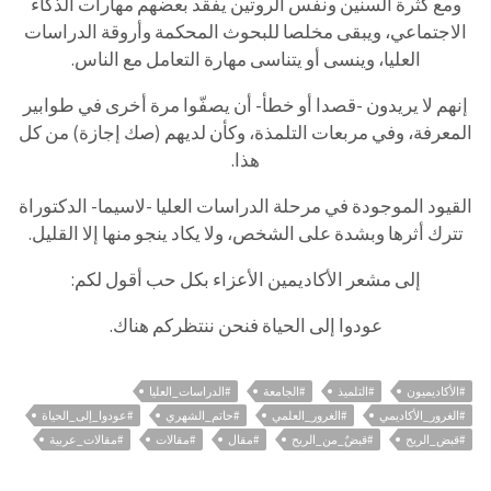
ومع كثرة السنين ونفس الروتين يفقد بعضهم مهارات الذكاء
الاجتماعي، ويبقى مخلصا للبحوث المحكمة وأروقة الدراسات
العليا، وينسى أو يتناسى مهارة التعامل مع الناس.
إنهم لا يريدون -قصدا أو خطأ- أن يصفّوا مرة أخرى في طوابير
المعرفة، وفي مربعات التلمذة، وكأن لديهم (صك إجازة) من كل
هذا.
القيود الموجودة في مرحلة الدراسات العليا -لاسيما- الدكتوراة
تترك أثرها وبشدة على الشخص، ولا يكاد ينجو منها إلا القليل.
إلى مشعر الأكاديمين الأعزاء بكل حب أقول لكم:
عودوا إلى الحياة فنحن ننتظركم هناك.
#الأكاديميون
#التلميذ
#الجامعة
#الدراسات_العليا
#الغرور_الأكاديمي
#الغرور_العلمي
#حاتم_الشهري
#عودوا_إلى_الحياة
#قبض_الريح
#قبضٌ_من_الريح
#مقال
#مقالات
#مقالات_عربية