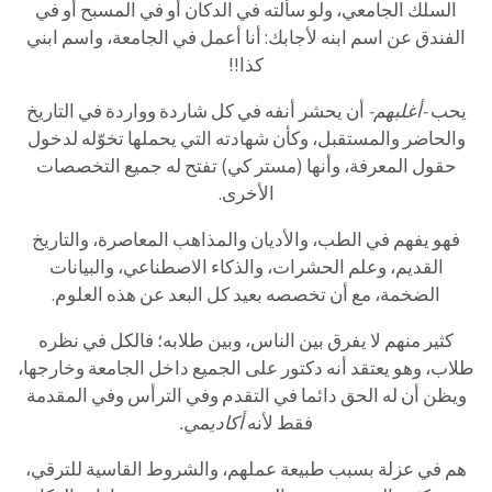
السلك الجامعي، ولو سألته في الدكان أو في المسبح أو في
الفندق عن اسم ابنه لأجابك: أنا أعمل في الجامعة، واسم ابني
كذا!!
يحب
-أغلبهم-
أن يحشر أنفه في كل شاردة وواردة في التاريخ
والحاضر والمستقبل، وكأن شهادته التي يحملها تخوّله لدخول
حقول المعرفة، وأنها (مستر كي) تفتح له جميع التخصصات
الأخرى.
فهو يفهم في الطب، والأديان والمذاهب المعاصرة، والتاريخ
القديم، وعلم الحشرات، والذكاء الاصطناعي، والبيانات
الضخمة، مع أن تخصصه بعيد كل البعد عن هذه العلوم.
كثير منهم لا يفرق بين الناس، وبين طلابه؛ فالكل في نظره
طلاب، وهو يعتقد أنه دكتور على الجميع داخل الجامعة وخارجها،
ويظن أن له الحق دائما في التقدم وفي الترأس وفي المقدمة
فقط لأنه
أكاديمي.
هم في عزلة بسبب طبيعة عملهم، والشروط القاسية للترقي،