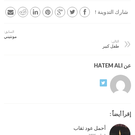
شارك التدوينة !
السابق:
مونتيني
التالي:
طفل كبير
عن HATEM ALI
إقرأ أيضاً :
أحمل عود ثقاب