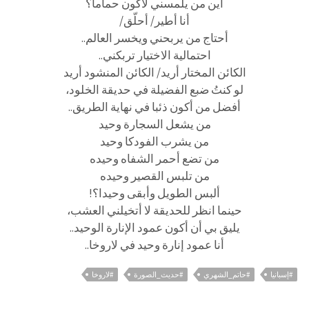
أين من يلمسني لأكون حماما؟
أنا أطير/ أحلّق/
أحتاج من يربحني ويخسر العالم..
احتمالية الاختيار تربكني..
الكائن المختار أريد/ الكائن المنشود أريد
لو كنتُ ضبع الفضيلة في حديقة الخلود،
أفضل من أكون ذئبا في نهاية الطريق..
من يشعل السجارة وحيد
من يشرب الفودكا وحيد
من تضع أحمر الشفاه وحيده
من تلبس القصير وحيده
ألبس الطويل وأبقى وحيدا؟!
حينما انظر للحديقة لا أتخيلني العشب،
يليق بي أن أكون عمود الإنارة الوحيد..
أنا عمود إنارة وحيد في لاروخا..
#إسبانيا
#حاتم_الشهري
#حديث_الصورة
#لاروخا