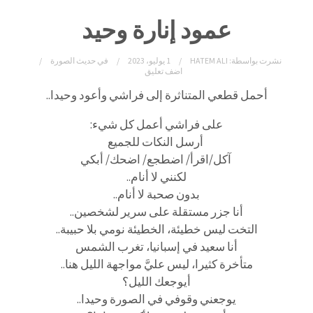
عمود إنارة وحيد
نشرت بواسطة:
HATEM ALI
1 يوليو، 2023
في
حديث الصورة
اضف تعليق
أحمل قطعي المتناثرة إلى فراشي وأعود وحيدا..
على فراشي أعمل كل شيء:
أرسل النكات للجميع
آكل/اقرأ/ اضطجع/ اضحك/ أبكي
لكنني لا أنام..
بدون صحبة لا أنام..
أنا جزر مستقلة على سرير لشخصين..
التخت ليس خطيئة، الخطيئة نومي بلا حبيبة..
أنا سعيد في إسبانيا، تغرب الشمس
متأخرة كثيرا، ليس عليَّ مواجهة الليل هنا..
أيوجعك الليل؟
يوجعني وقوفي في الصورة وحيدا..