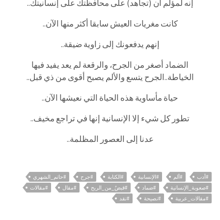
إنه لمؤلم أن (تجاهد) على محافظتك على إنسانيتك..
كانت مغريات العيش سابقا أكثر منها الآن..
إنهم يدفعونك إلى زاوية ضيقة..
الضماد أصغر من الجرح، والرقعة لم يعد يفيد فيها
الخياطة..الجرح يتسع والألم يصبح أقوى من ذي قبل..
حياة مأساوية هذه الحياة التي نعيشها الآن..
تطور كل شيء إلا الإنسانية إنها في تراجع مخيف..
عدنا إلى العصور المظلمة..
#أدب
#ألم
#الإنسانية
#الكتابة
#جرح
#حاتم_الشهري
#صعوبة_الإنسانية
#ضماد
#قبضٌ_من_الريح
#مقال
#مقالات
#مقالات_عربية
#نصيحة
#نقد