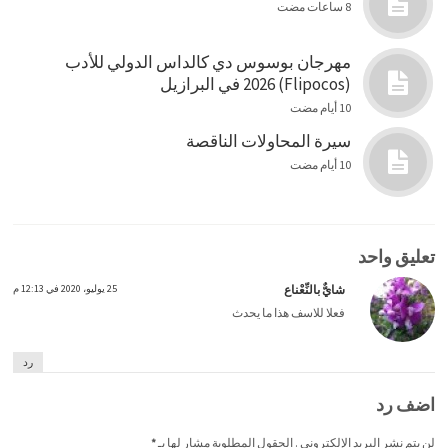
8 ساعات مضت
مهرجان بوسوس دي كالداس الدولي للأدب
(Flipocos) 2026 في البرازيل
10 أيام مضت
سيرة المحاولات الناقصة
10 أيام مضت
تعليق واحد
شايٌّ بالنِّعْناع
25 يوليو، 2020 في 12:13 م
فعلا للاسف هذا ما يحدث
رد
اضف رد
لن يتم نشر البريد الإلكتروني . الحقول المطلوبة مشار لها بـ
*