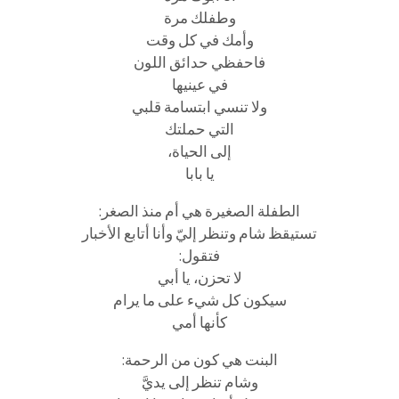
وطفلك مرة
وأمك في كل وقت
فاحفظي حدائق اللون
في عينيها
ولا تنسي ابتسامة قلبي
التي حملتك
إلى الحياة،
يا بابا
الطفلة الصغيرة هي أم منذ الصغر:
تستيقظ شام وتنظر إليّ وأنا أتابع الأخبار
فتقول:
لا تحزن، يا أبي
سيكون كل شيء على ما يرام
كأنها أمي
البنت هي كون من الرحمة:
وشام تنظر إلى يديَّ