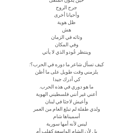
حين يكون المنفى
جرح الروح
وأحيانا أخرى
ظل هوية
هش
وتائه في الزمان
وفي المكان
وينتظر عُودو الذي لا يأتي
كيف تسأل شاعر ما دوره في الحرب؟:
يلزمني وقت طويل على ما أظن
كي أدرك جيدا
ما هو دوري في هذه الحرب.
أعني غير أنني فلسطيني الهوية
وأعيش لاجئا في لبنان
ولدي طفلة لم تبلغ العام من العمر
أسميناها شام
ليس لأنه أمها سورية
بل لأن الشام الواسعة كقلب أم