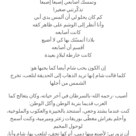
وتمسك أصابعي إصبعا إصبعا
تذكّرتني صغيرا
كم كان يحلو لي أن ألمس يدي أبي
وأنا أنظر إلى الوشم على ظاهر كفه
كانت أصابعه
بلادا أتمسّك بها كي لا أضيع
أقسم أن أصابعه
كانت خارطة لبلادٍ بعيدة
إن الكون يحب شام أيضا كما يحبها هو:
كلما قالت شام إنها تريد الذهاب إلى الحديقة لتلعب، تخرج
الشمس من أجلها
أصيب -رحمه الله-بالسرطان في آخر حياته، وكان يتعالج كما
العرب قديما بتربة الوطن وأكل الوطن:
كنت عندما يشتد وجعي، أستنجد بالخبيزة والعكوب والملوخية،
وأحلم بفراش مغطّى بوريقات زعتر وميرمية، وكنت أسمح
لوحول المخيم
أن تزورني؛ لأصنع منها دمى، أتركها تجف، لنلعب بها، شام وأنا،