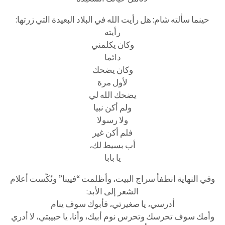
حينما سألته شام: هل رأيت الله في البلاد البعيدة التي زرتها:
رأيته
وكان يكلمني
دائما
وكان يضحك
لأول مرة
يضحك الله لي
ولم أكن نبيا
ولا رسولا
فلم أكن غير
أب بسيط لك،
يا بابا
وفي النهاية انطفأ سراج البيت، وأظلمت “فيينا” ونُكّست أعلام
الشعر إلى الأبد:
أدرسي، يا صغيرتي، فأبوك سوف ينام
وأمك سوف تحرسك وتحرس نوم أبيك، وأنا، يا حبيبتي، لا أدري