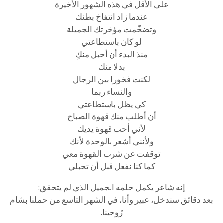
على الأقل في هذه الشهور الأخيرة
عندما زاد انتفاخ بطنك
وتضخّمت مؤخرتك الجميلة
لو كان باستطاعتي
منذ البدء أن أحبل منكِ
بدلا منك
لكنت فخورا بين الرجال
والنساء ربما
كي يظل باستطاعتي
أن أطلب منك قهوة الصباح
لأني أحب قهوة يديك
ولأنني أشعر بالوحدة لأنك
توقفت عن شرب القهوة معي
كما كنا نفعل قبل أن تحبلي
إنه شاعر يكمل حلمه الجميل الذي لم يتحقق:
بعد دقائق سندخل، عبير وأنا، في الشهر التاسع من حملنا بشام
رُوحينا.