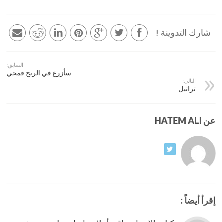
شارك التدوينة !
السابق:
سأزرع في الريح قمحي
التالي:
تراتيل
عن HATEM ALI
إقرأ أيضاً :