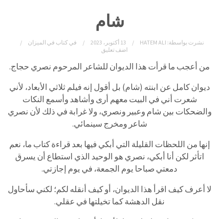
شام
نشرت بواسطة:
HATEM ALI
13 أكتوبر، 2023
في
كتاب في الميزان
اضف تعليق
من أعجب ما قرأت هذا الديوان للشاعر المرحوم نصري حجاج.
ديوان كامل عن ابنته (شام) بل أقول إنه فيلم ثلاثي الأبعاد، لأني
شعرت أني في البيت معهم أرى وأشاهد وأسمع النكات
والضحكات بين شام وعبير ونصري، ولا غرابة في ذلك لأن نصري
شاعر ومخرج سينمائي.
إنها من اللحظات القليلة التي أبكي فيها بعد قراءة كتاب ما، نعم
اتأثر لكن أنا أبكي، نصري هو الوحيد الذي استطاع أن يسرق
دمعتي صباحا يوم الجمعة، في يوم إجازتي.
لا أعرف كيف اقرأ هذا الديوان، أو كيف أنقله لكم؛ لكني سأحاول
نقل الدهشة كما تخيلتها في عقلي.