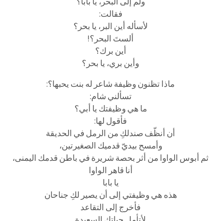
ولم إلى البحر، يا بابا؟
فقالت:
لأسأله أين البر، يا بحر؟
ألستَ البحر؟!
أين برك؟
وأين بري، يا بحر؟
ماذا تظنون وظيفة شاعر له بنت يحبها؟:
تسألني شام:
ما هي وظيفتك يا أبي؟
فأقول لها:
أن أنظّف صندلكِ من الرمل في الحديقة
وأمسح بيديّ قدميك الصغيرتين،
ثم أبوس الواوا من أثر بحصة شريرة في باطن قدمك اليمنى،
أنا قاهر الواوا
يا بابا
هذه هي وظيفتي إلى أن يصير لكِ جناحان
فأخرج إلى التقاعد
لأتأمل حياتك السعيدة