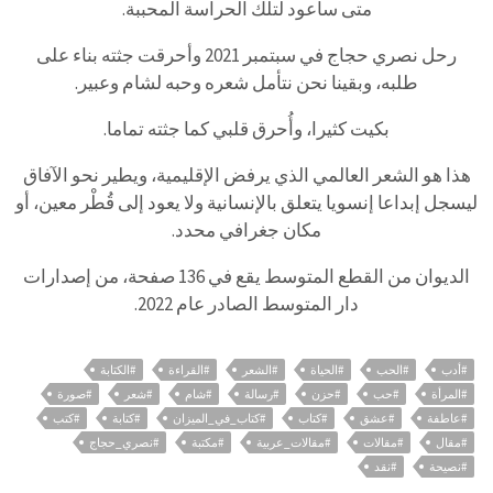
متى سأعود لتلك الحراسة المحببة.
رحل نصري حجاج في سبتمبر 2021 وأحرقت جثته بناء على
طلبه، وبقينا نحن نتأمل شعره وحبه لشام وعبير.
بكيت كثيرا، وأُحرق قلبي كما جثته تماما.
هذا هو الشعر العالمي الذي يرفض الإقليمية، ويطير نحو الآفاق
ليسجل إبداعا إنسويا يتعلق بالإنسانية ولا يعود إلى قُطْر معين، أو
مكان جغرافي محدد.
الديوان من القطع المتوسط يقع في 136 صفحة، من إصدارات
دار المتوسط الصادر عام 2022.
#أدب
#الحب
#الحياة
#الشعر
#القراءة
#الكتابة
#المرأة
#حب
#حزن
#رسالة
#شام
#شعر
#صورة
#عاطفة
#عشق
#كتاب
#كتاب_في_الميزان
#كتابة
#كتب
#مقال
#مقالات
#مقالات_عربية
#مكتبة
#نصري_حجاج
#نصيحة
#نقد