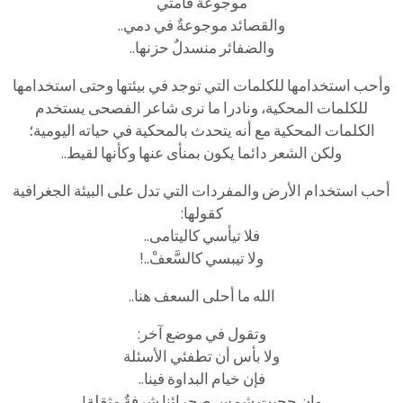
موجوعةٌ قامتي
والقصائد موجوعةٌ في دمي..
والضفائر منسدلٌ حزنها..
وأحب استخدامها للكلمات التي توجد في بيئتها وحتى استخدامها
للكلمات المحكية، ونادرا ما نرى شاعر الفصحى يستخدم
الكلمات المحكية مع أنه يتحدث بالمحكية في حياته اليومية؛
ولكن الشعر دائما يكون بمنأى عنها وكأنها لقيط..
أحب استخدام الأرض والمفردات التي تدل على البيئة الجغرافية
كقولها:
فلا تيأسي كاليتامى..
ولا تيبسي كالسَّعفْ..!
الله ما أحلى السعف هنا..
وتقول في موضع آخر:
ولا بأس أن تطفئي الأسئلة
فإن خيام البداوة فينا..
وإن حجبت شمس صحرائنا شرفةٌ مثقلة!