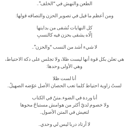
الطعن والنهش في “الخلف”..
ومن أعظم ما قيل في تصوير الحزن والتصاقه قولها:
كل النهايات تُشفى من بدايتها
إلّاه يشقى بحزن فيه كالنسبِ
لا شيء أشد من النسب “والحزن”..
هي تعلن بكل قوة أنها ليست ظلا، ولا تجلس على دكة الاحتياط،
وهي الأولى وحدها:
أنا لست ظلا
لستُ زاوية احتياط كلما تعب الحصان الأصل عوّضه الصهيلُ..
أنا وردة في الضوء..متنٌ في الكتاب
ولا خصوم لديّ أكثر من هوامش مستباحٌ محوها
لتعيش في المتن الأصول..
لا أرتاد دربا ليس لي وحدي..