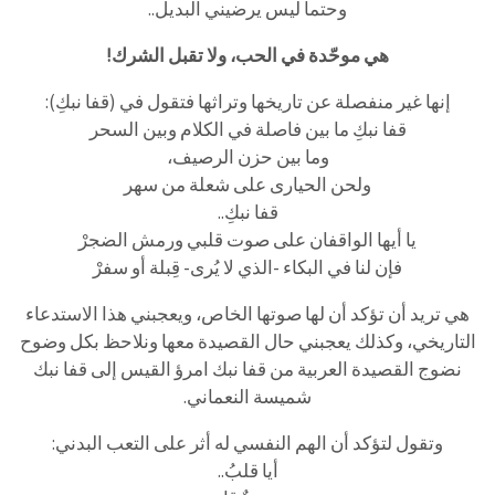
وحتما ليس يرضيني البديل..
هي موحّدة في الحب، ولا تقبل الشرك!
إنها غير منفصلة عن تاريخها وتراثها فتقول في (قفا نبكِ):
قفا نبكِ ما بين فاصلة في الكلام وبين السحر
وما بين حزن الرصيف،
ولحن الحيارى على شعلة من سهر
قفا نبكِ..
يا أيها الواقفان على صوت قلبي ورمش الضجرْ
فإن لنا في البكاء -الذي لا يُرى- قِبلة أو سفرْ
هي تريد أن تؤكد أن لها صوتها الخاص، ويعجبني هذا الاستدعاء
التاريخي، وكذلك يعجبني حال القصيدة معها ونلاحظ بكل وضوح
نضوج القصيدة العربية من قفا نبك امرؤ القيس إلى قفا نبك
شميسة النعماني.
وتقول لتؤكد أن الهم النفسي له أثر على التعب البدني:
أيا قلبُ..