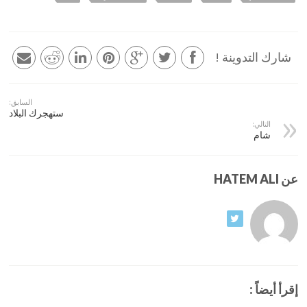
شارك التدوينة !
السابق:
ستهجرك البلاد
التالي:
شام
عن HATEM ALI
إقرأ أيضاً :