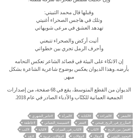
وقبلها قال محمد الثبيتي:
وتلك في هاجس الصحراء أغنيتي
تهدهد العشق في مرعى شويهاتي
أتيت أركض والصحراء تتبعني
وأحرف الرمل تجري بين خطواتي
إن الاتكاء على البيئة في قصائد الشاعر تعكس التحامه
بأرضه..وهذا الديوان يعكس بوضوح شاعرية الشاعرة بشكل
مبهر.
الديوان من القطع المتوسط، يقع في 68 صفحة، من إصدارات
الجمعية العمانية للكتّاب والأدباء الصادر في عام 2018.
#الشعر
#القراءة
#الكتابة
#المرأة
#حاتم_الشهري
#سأزرع_في_الريح_قمحي
#شعر
#شميسة_النعماني
#عاطفة
#قبضٌ_من_الريح
#كتاب
#كتاب_في_الميزان
#كتابة
#كتب
#محمد_الثبيتي
#مقال
#مقالات
#مقالات_عربية
#نقد