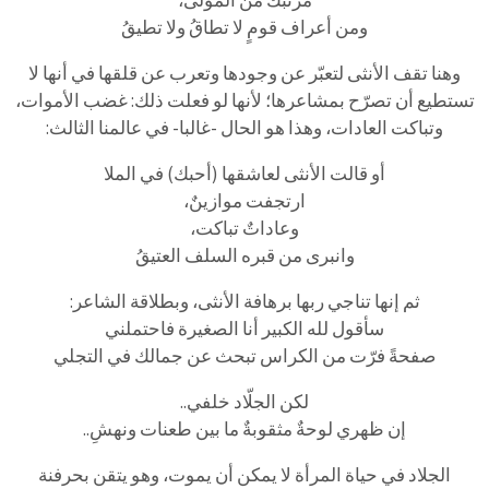
مرتبكٌ من المولى،
ومن أعراف قومٍ لا تطاقُ ولا تطيقُ
وهنا تقف الأنثى لتعبّر عن وجودها وتعرب عن قلقها في أنها لا
تستطيع أن تصرّح بمشاعرها؛ لأنها لو فعلت ذلك: غضب الأموات،
وتباكت العادات، وهذا هو الحال -غالبا- في عالمنا الثالث:
أو قالت الأنثى لعاشقها (أحبك) في الملا
ارتجفت موازينٌ،
وعاداتٌ تباكت،
وانبرى من قبره السلف العتيقُ
ثم إنها تناجي ربها برهافة الأنثى، وبطلاقة الشاعر:
سأقول لله الكبير أنا الصغيرة فاحتملني
صفحةً فرّت من الكراس تبحث عن جمالك في التجلي
لكن الجلّاد خلفي..
إن ظهري لوحةٌ مثقوبةٌ ما بين طعنات ونهشِ..
الجلاد في حياة المرأة لا يمكن أن يموت، وهو يتقن بحرفنة