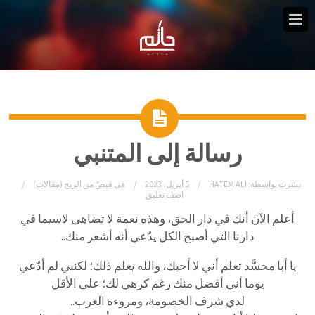
رسالة إلى المتنبي
نشرت بواسطة:
HATEM ALI
5 أبريل، 2023
في
قبضٌ من الريح (مقالات)
اضف تعليق
أعلم الآن أنك في دار الحق، وهذه نعمة لا تضاهى لاسيما في
دارنا التي أصبح الكل يدّعي أنه أشعر منك..
يا أبا محسَّد تعلم أني لا أحبك، والله يعلم ذلك؛ لكنني لم أدّعي
يوما أني أفضل منك رغم كرهي لك؛ على الأقل
لدي شرف الخصومة، ومروءة العرب..