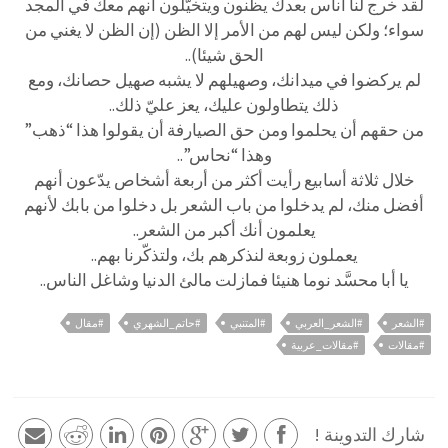
لقد خرج لنا أناس بعدك ي
ظنون ويتخيّلون أنهم معك في المجد
سواء؛ ولكن ليس لهم من الأمر إلا الظن (إن الظن لا يغني من
الحق شيئا)..
لم يركضوا في ميدانك، وصهيلهم لا يشبه صهيل حصانك، ومع
ذلك يتطاولون عليك، يعز عليّ ذلك..
من حقهم أن يحلموا ومن حق الصيارفة أن يقولوا هذا “ذهب”
وهذا “نحاس”..
خلال ثلاثة أسابيع رأيت أكثر من أربعة أشخاص يدّعون أنهم
أفضل منك، لم يدخلوا من باب الشعر بل دخلوا من بابك لأنهم
يعلمون أنك أكبر من الشعر..
يعملون زوبعة لنذكرهم بك، ولتذكّرنا بهم..
يا أبا محسَّد نوما هنيئا فمازلت مالئ الدنيا وشاغل الناس..
#الشعر
#الشعر_العربي
#المتنبي
#حاتم_الشهري
#مقال
#مقالات
#مقالات_عربية
شارك التدوينة !