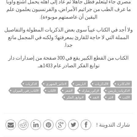
مصري جاء ليتعلم فظل جاهلا ثم عاد إلى أهله يحمل أشنع وأوبأ
ما عرف الطب من جراثيم الأمراض، والفرنسيون يعلمون علم
اليقين أن عاصمتهم موبوءة).
ولا أجد في الكتاب عيباً سوى بعض الذكريات المطولة والتفاصيل
المملة التي لا حاجة للقارئ بمعرفتها؛ ولكنه في المجمل ماتع
جدا.
الكتاب من القطع الكبير يقع في 300 صفحة من إصدارات دار
نوابغ الفكر الصادر عام 1433هـ.
#الدكاترة
#الذكريات
#باريس
#حاتم_الشهري
#ذكريات
#ذكريات_باريس
#زكي_مبارك
#شعر
#كتاب
#كتاب_في_الميزان
#كتب
#نثر
#نقد
#نوابغ_الفكر
شارك التدوينة !