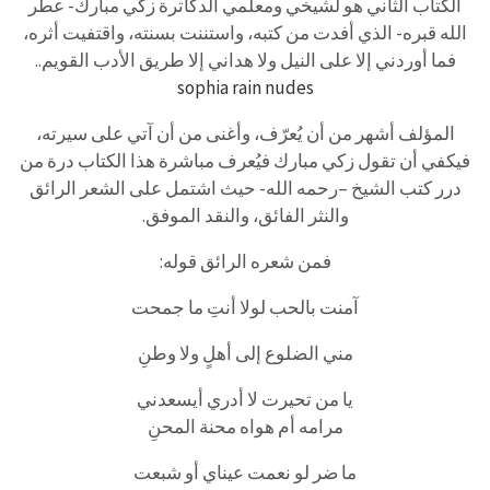
الكتاب الثاني هو لشيخي ومعلمي الدكاترة زكي مبارك- عطّر
الله قبره- الذي أفدت من كتبه، واستننت بسنته، واقتفيت أثره،
فما أوردني إلا على النيل ولا هداني إلا طريق الأدب القويم.
.
sophia rain nudes
المؤلف أشهر من أن يُعرّف، وأغنى من أن آتي على سيرته،
فيكفي أن تقول زكي مبارك فيُعرف مباشرة هذا الكتاب درة من
درر كتب الشيخ –رحمه الله- حيث اشتمل على الشعر الرائق
والنثر الفائق، والنقد الموفق.
فمن شعره الرائق قوله:
آمنت بالحب لولا أنتِ ما جمحت
مني الضلوع إلى أهلٍ ولا وطنِ
يا من تحيرت لا أدري أيسعدني
مرامه أم هواه محنة المحنِ
ما ضر لو نعمت عيناي أو شبعت