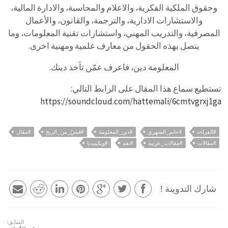
وحقوق الملكية الفكرية، والاعلام والمحاسبة، والادارة المالية،
والاستشارات الادارية، والترجمة، والقانون، والأعمال
المصرفية، والتدريب المهني، واستشارات تقنية المعلومات، وما
يتصل بهذه الحقول من معارف علمية ومهنية اخرى.
المعلومة دين، فاعرف عمّن تأخذ دينك.
تستطيع سماع هذا المقال على الرابط التالي:
https://soundcloud.com/hattemali/6cmtvgrxj1ga
#القراءة
#حاتم_الشهري
#دين_المعلومة
#قبضٌ_من_الريح
#مقال
#مقالات
#مقالات_عربية
#نقد
#ويكيبيديا
شارك التدوينة !
السابق: