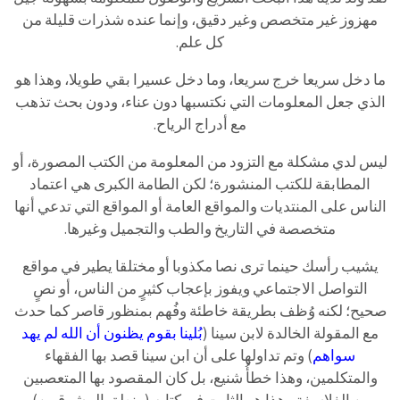
مهزوز غير متخصص وغير دقيق، وإنما عنده شذرات قليلة من
كل علم.
ما دخل سريعا خرج سريعا، وما دخل عسيرا بقي طويلا، وهذا هو
الذي جعل المعلومات التي نكتسبها دون عناء، ودون بحث تذهب
مع أدراج الرياح.
ليس لدي مشكلة مع التزود من المعلومة من الكتب المصورة، أو
المطابقة للكتب المنشورة؛ لكن الطامة الكبرى هي اعتماد
الناس على المنتديات والمواقع العامة أو المواقع التي تدعي أنها
متخصصة في التاريخ والطب والتجميل وغيرها.
يشيب رأسك حينما ترى نصا مكذوبا أو مختلقا يطير في مواقع
التواصل الاجتماعي ويفوز بإعجاب كثيرٍ من الناس، أو نصٍ
صحيح؛ لكنه وُظف بطريقة خاطئة وفُهم بمنظور قاصر كما حدث
مع المقولة الخالدة لابن سينا (
بُلينا بقوم يظنون أن الله لم يهد
سواهم
) وتم تداولها على أن ابن سينا قصد بها الفقهاء
والمتكلمين، وهذا خطأُ شنيع، بل كان المقصود بها المتعصبين