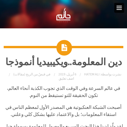
دين المعلومة..ويكيبيديا أنموذجا
نشرت بواسطة:
HATEM ALI
6 أبريل، 2019
في
قبضٌ من الريح (مقالات)
اضف تعليق
في عالم السرعة وفي الوقت الذي تجوب الكذبة أنحاء العالم،
تكون الحقيقة للتو تستيقظ من النوم.
أصبحت الشبكة العنكبوتية هي المصدر الأول لمعظم الناس في
استقاء المعلومات؛ بل والاعتماد عليها بشكل كلي وعلني.
لقد ولّد لدينا هذا البحث السريع والوصول للمعلومة بسهولة جيل