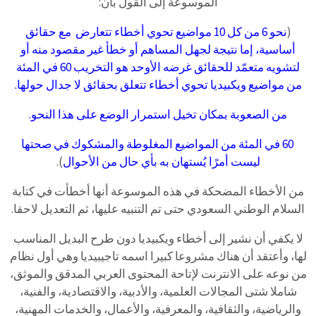
الموسوعة إلى القول بأن:
(
نحو 6 من كل 10 مواضيع تحوي أخطاء تتعارض مع حقائق
أساسية، إما نتيجة لجهل المساهم أو خطأ غير مقصود منه أو
لتشويه متعمّد للحقائق غرضه الأوحد هو التخريب 60 في المئة
من مواضيع ويكبيديا تحوي أخطاء تتعلق بحقائق لا جدال حولها.
من الصعوبة بمكان تخيل استمرار الوضع على هذا النحو.
60 في المئة من المواضيع المغلوطة والمشكوك في صحتها
ليست أمرًا يُستهان به بأي حال من الأحوال
).
من الأخطاء المضحكة في هذه الموسوعة أنها أخطأت في كتابة
السلام الوطني السعودي حتى تم التنبيه عليها، ثم التعديل لاحقا.
لا يكفي أن نشير إلى أخطاء ويكبيديا دون طرح البديل المناسب
لها، وأعتقد أن هناك مشروعا كبيرا اسمه تاجيبيديا وهي أول نظام
من نوعه على الانترنت لإتاحة المحتوى العربي المدقق والموثق،
شاملا شتى المجالات العلمية، والأدبية، والاقتصادية، والفنية،
والرياضية، والثقافية، والمعرفية، والأعمال، والخدمات المهنية،