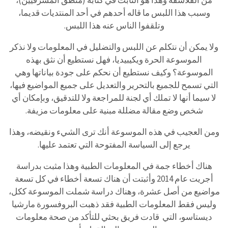
من الفلاسفة وهذا هو الثابت في كتابه (منطق المشرقيين)،
وسبب هذا اللبس ما قاله أحدهم في أحد المنتديات قديما،
وتلقفوا الناس عنه هذا اللبس.
ولا يمكن أن نتكلم عن اللبس والتضليل في المعلومات ولا نذكر
الموسوعة الحرة ويكيبيديا، فهل نستطيع أن نثق بهذه
الموسوعة؟ وكيف نستطيع أن نحكم على جودة بياناتها وهي
التي تسمح للجميع بالتحرير والتعديل على جميع المواضيع فيها،
لا سيما أنها لا تملك أي لجنة للمراجعة ولا للتدقيق، وبإمكان أي
شخص وضع مقالة مضللة مبنية على معلومات مزيفة.
ومن العجيب في هذه الموسوعة أنك ترى الشيء ونقيضه، وهذا
يرجع إلى السياسة المفتوحة التي تعتمد عليها.
هناك أخطاء جمة في المعلومات الطبية وهذا مثبت بدراسة
أجريت عام 2014 وأثبتت أن هناك تسعة أخطاء في كل تسعة
مواضيع من أصل عشرة، وهناك دراسة شملت الموسوعة ككل،
وليس فقط المعلومات الطبية فقد ذهبت البروفسورة مارشيا
ديستاسو، التي قادت فريق بحثي للتأكد من صحة معلومات