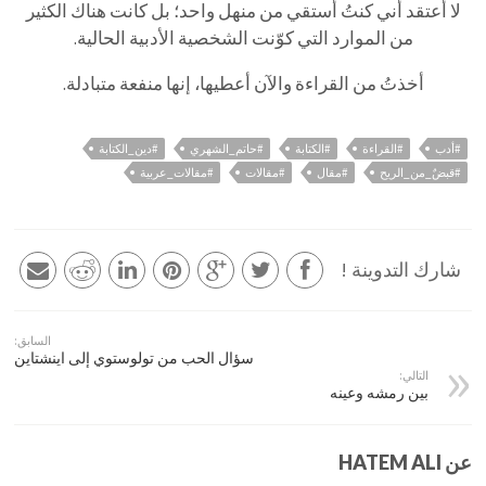
لا أعتقد أني كنتُ أستقي من منهل واحد؛ بل كانت هناك الكثير
من الموارد التي كوّنت الشخصية الأدبية الحالية.
أخذتُ من القراءة والآن أعطيها، إنها منفعة متبادلة.
#أدب
#القراءة
#الكتابة
#حاتم_الشهري
#دين_الكتابة
#قبضٌ_من_الريح
#مقال
#مقالات
#مقالات_عربية
شارك التدوينة !
السابق:
سؤال الحب من تولوستوي إلى اينشتاين
التالي:
بين رمشه وعينه
عن HATEM ALI