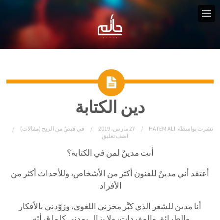
دين الكتابة
نشرت بواسطة:
HATEM ALI
27 مارس، 2019
في
قبضٌ من الريح (مقالات)
اضف تعليق
أنت مدينٌ لمن في الكتابة؟
أعتقد أني مدينٌ للفنون أكثر من الأشخاص، وللأحداث أكثر من
الأفراد.
أنا مدين للشعر الذي كبَّر مخزني اللغوي، وزوّدني بالأفكار
والطرائق والمفردات، ولا يزال يمدني كلما قرأتَه.