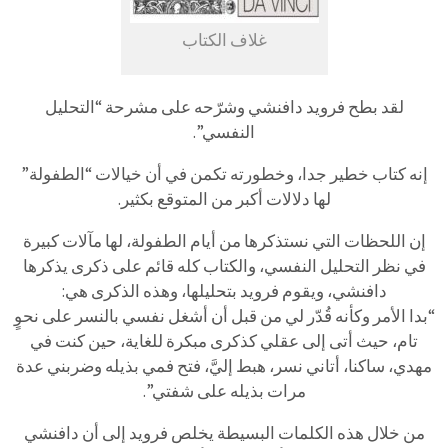
غلاف الكتاب
لقد بطح فرويد دافنشي وشرّحه على مشرحة “التحليل
النفسي”.
إنه كتاب خطير جدا، وخطورته تكمن في أن خيالات “الطفولة”
لها دلالات أكبر من المتوقع بكثير.
إن اللحظات التي نستذكرها من أيام الطفولة، لها مآلات كبيرة
في نظر التحليل النفسي، والكتاب كله قائم على ذكرى يذكرها
دافنشي، ويقوم فرويد بتحليلها، وهذه الذكرى هي:
“بدا الأمر وكأنه قُدّر لي من قبل أن أشغل نفسي بالنسر على نحوٍ
تام، حيث أتى إلى عقلي كذكرى مبكرة للغاية، حين كنت في
مهدي، ساكنا، أتاني نسر، هبط إليَّ، فتح فمي بذيله وضربني عدة
مرات بذيله على شفتي”.
من خلال هذه الكلمات البسيطة يخلص فرويد إلى أن دافنشي