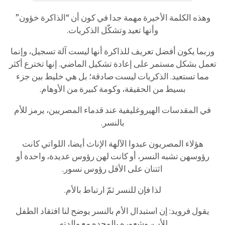
وهذه الكلمة الأخيرة مهمة جدا في كون أن “الذاكرة خؤون”
وأنها تعيد وتشكّل الذكريات.
وربما يكون أفضل تعريف للذاكرة أنها ليست آلة تسجيل، وإنما
تعمل بشكل مستمر على إعادة تشكيل الماضي. إنها تخترع أكثر
مما تستعيد. الذكريات ليست صادقة؛ بل هي خليط بين جزء
بسيط من الحقيقة، وكومة كبيرة من الأوهام.
في المقدسات الهيروغليفية عند قدماء المصريين، يرمز للأم
بالنسر.
هؤلاء المصريون عبدوا الآلهة الإناث أيضا، اللواتي كانت
رؤوسهن تشبه النسر، أو كانت لهن رؤوس عديدة، واحدة أو
اثتنان على الأقل رؤوس نسور.
لذا فإن للنسر ثمّ ارتباط بالأم.
يقول فرويد: إن استبدال الأم بالنسر يوضح لنا افتقاد الطفل
للأب، وشعوره بالوحده مع والدته.