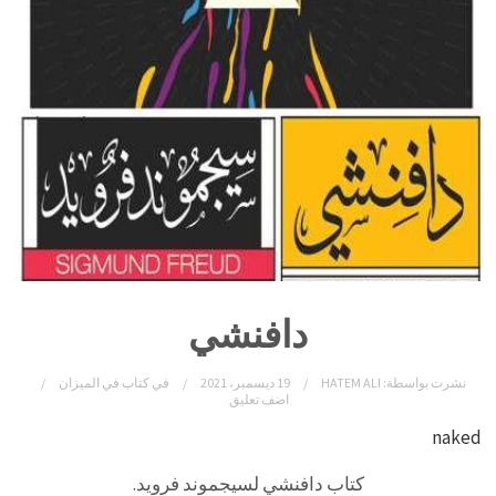
دافنشي
نشرت بواسطة:
HATEM ALI
19 ديسمبر، 2021
في
كتاب في الميزان
اضف تعليق
naked
كتاب دافنشي لسيجموند فرويد.