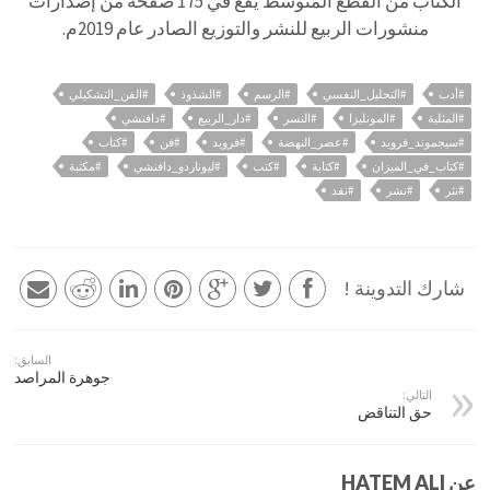
الكتاب من القطع المتوسط يقع في 175 صفحة من إصدارات
منشورات الربيع للنشر والتوزيع الصادر عام 2019م.
#أدب
#التحليل_النفسي
#الرسم
#الشذوذ
#الفن_التشكيلي
#المثلية
#المونليزا
#النسر
#دار_الربيع
#دافنشي
#سيجموند_فرويد
#عصر_النهضة
#فرويد
#فن
#كتاب
#كتاب_في_الميزان
#كتابة
#كتب
#ليوناردو_دافنشي
#مكتبة
#نثر
#نشر
#نقد
شارك التدوينة !
السابق:
جوهرة المراصد
التالي:
حق التناقض
عن HATEM ALI