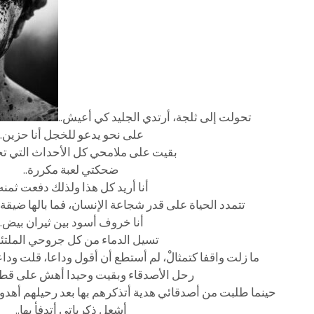
تحولت إلى ثلجة، أرتدي الجليد كي أعيش..
على نحو يدعو للخجل أنا حزين..
بقيت على ملامحي كل الأحداث التي تجا
ضحكتي لعبة مكررة..
أنا أريد كل هذا ولذلك دفعت ثمنه.
تتمدد الحياة على قدر شجاعة الإنسان، فما بالها ضيقة
أنا خروف أسود بين ثيران بيض..
تسيل الدماء من كل جروحي الملتئم
ما زلت واقفا كتمثالْ، لم أستطع أن أقول وداعا، قلت ود
رحل الأصدقاء وبقيت وحيدا أهش على قطيع
حينما طلبت من أصدقائي هدية أتذكرهم بها بعد رحيلهم أهدو
أشعل ذكرياتي أتدفأ بها..