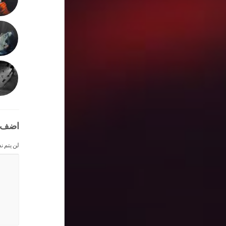
اضف 
لن يتم ن