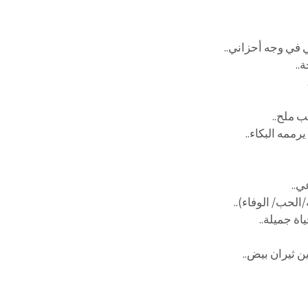
 في وجه أحزاني..
..
ب ملح..
رممه البكاء..
ي..
/الحب/ الوفاء)..
اة جميلة..
ن ثيران بيض..