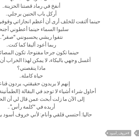
أنفخ في رماد قصتنا الحزينة..
أركل باب الحنين برجلي..
حينما ألتفت للخلف أرى أن أعظم انجازاتي وقوفي
سلبوا السماء حينما أعطوني أجنحة
نتفوا ريشي يحسبونني “صقر”..
ربما أعود أليفا كما كنت..
حينما تكون جرحا مفتوحا، تكون المصائ
أغسل وجهي بالبكاء، لا يمكن لهذا الخراب أن ي
ماذا ينقصني؟
حياة كاملة..
إنهم لا يريدون حقيقتي، يردون قناع
أحاول شراء أشياء لا توجد في البقالة (الطمأنينة
إلى الآن ما زلت أبحث عمن قال لي أن الحي
أريده في “كلمة رأس”..
حاليا: أحتسي قلقي وأنام: لأني خروف أسود بي
#خروف_أسود