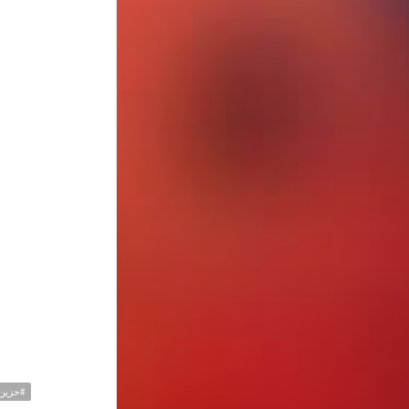
#حزين