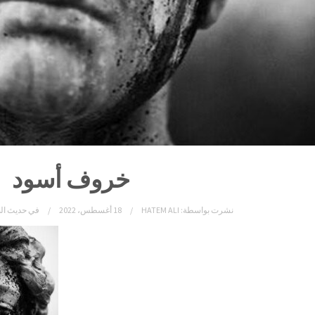
خروف أسود
نشرت بواسطة:
HATEM ALI
18 أغسطس، 2022
في
حديث ال