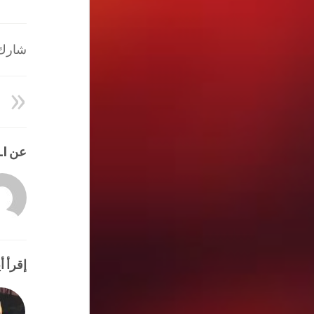
شارك ا
عن HATEM ALI
إقرأ أي