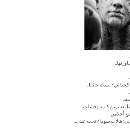
وزتها..
.
 كحذائي؟ لستُ خائفا..
ة..
اعا بعشرين كلمة وفشلت..
 أحلامي..
ني: هالات سوداء تحت عيني..