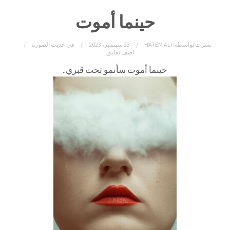
حينما أموت
نشرت بواسطة:
HATEM ALI
23 سبتمبر، 2023
في
حديث الصورة
اضف تعليق
حينما أموت سأنمو تحت قبري..