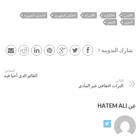
#الحب
#الكتابة
#المرأة
#حاتم_الشهري
#حديث الصورة
#حزن
#شعر
شارك التدوينة !
السابق:
العالم الذي أحيا فيه
التالي:
التراث الثقافي غير المادي
عن HATEM ALI