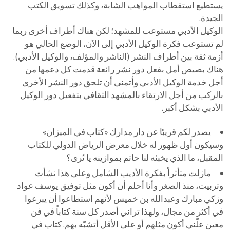
يستطيع استقطاب المواهب الشابة، وكذلك تسويق الكتب
الجيدة.
الوكيل الأدبي مستوعب للمشهد؛ لكن هناك أطراف أخرى ربما
لم تستوعب فكرة الوكيل الأدبي إلى الآن، الوضع الحالي هو
أزمة ثقة بين أطراف النشر (الناشر والمؤلف، والوكيل الأدبي).
هناك بصيص أمل بفعل دور نشر رائعة قدمت كل دعمها من
أجل خدمة الوكيل الأدبي وأتمنى أن تلحق دور النشر الأخرى
بالركب من أجل الارتقاء بالمشهد الثقافي بتفعيل دور الوكيل
الأدبي بشكل أكبر.
يصدر لكم قريبًا عن دار مدارك «كتاب في الميزان»
وسيكون أول ظهور له خلال معرض الرياض الدولي للكتاب
المقبل، ما الذي يخبئه لنا حاتم بموازينه يا تُرى؟
مازلت متأثراً بفكرة الأديب الشامل وعلى هذا نشأت
وتربيت، منذ الصغر وأنا أحلم أن أكون مثل توفيق يوسف عواد
وزكي مبارك وعبدالله بن خميس لأنهم استطاعوا أن يبرعوا
في أكثر من مجال، ولهذا تراني أصدر كل سنة كتاباً في فن
معين علّني أكون مثلهم أو على الأقل أتشبّه بهم. كتاب في