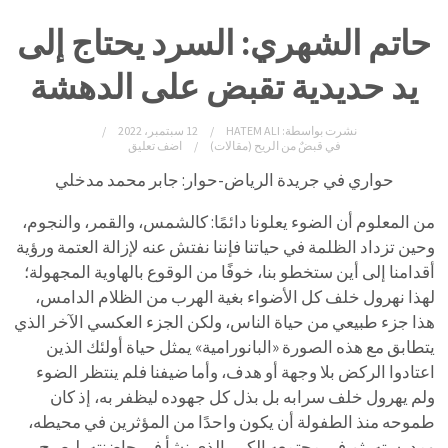
حاتم الشهري: السرد يحتاج إلى
يد حديدية تقبض على الدهشة
نشرت بواسطة:
HATEM ALI
12 سبتمبر، 2022
في
قبضٌ من الريح (مقالات)
اضف تعليق
حواري في جريدة الرياض-حوار: جابر محمد مدخلي
من المعلوم أن الضوء يعلونا دائمًا: كالشمس، والقمر، والنجوم،
وحين تزداد الظلمة في حياتنا فإننا نفتش عنه لإزالة العتمة ورؤية
أقدامنا إلى أين ستخطو بنا، خوفًا من الوقوع بالهاوية المجهولة؛
لهذا نهرول خلف كل الأضواء بغية الهرب من الظلام الدامس،
هذا جزء طبيعي من حياة الناس، ولكن الجزء العكسي الآخر الذي
يتطابق مع هذه الصورة «البانورامية» يمثل حياة أولئك الذين
اعتادوا الركض بلا وجهة أو هدف، وأما ضيفنا فلم ينتظر الضوء
ولم يهرول خلف سرابه بل بذل كل جهوده ليظفر به، إذ كان
طموحه منذ الطفولة أن يكون واحدًا من المؤثرين في محيطه،
ومدرسته، ثم في مجتمعه الكبير الذي نشأ في حاضنته، ليصبح