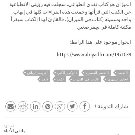
الميزان هو كتاب نقدي انطباعي، سجلت فيه رؤيتي الانطباعية
عن الكتب التي قرأتها وجمعت هذه القراءات كلها في إيهاب
واحد وسميته (كتاب في الميزان)، فالقارئ لهذا الكتاب سيقرأ
مكتبة كاملة في سِفر صغير.
الحوار موجود على هذا الرابط:
https://www.alriyadh.com/1971039
#القصة
#القصة_القصيرة
#الوكيل_الأدبي
#جريدة_الرياض
#حاتم_الشهري
#كتاب_في_الميزان
#كتب
#نقد
شارك التدوينة !
السابق:
ملتقى الأدباء