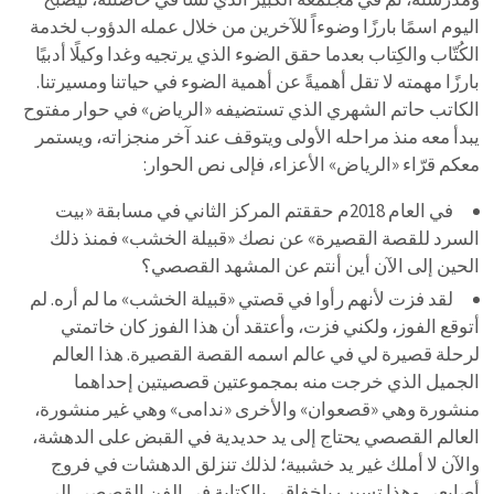
اليوم اسمًا بارزًا وضوءاً للآخرين من خلال عمله الدؤوب لخدمة
الكُتّاب والكِتاب بعدما حقق الضوء الذي يرتجيه وغدا وكيلًا أدبيًا
بارزًا مهمته لا تقل أهميةً عن أهمية الضوء في حياتنا ومسيرتنا.
الكاتب حاتم الشهري الذي تستضيفه «الرياض» في حوار مفتوح
يبدأ معه منذ مراحله الأولى ويتوقف عند آخر منجزاته، ويستمر
معكم قرّاء «الرياض» الأعزاء، فإلى نص الحوار:
في العام 2018م حققتم المركز الثاني في مسابقة «بيت
السرد للقصة القصيرة» عن نصك «قبيلة الخشب» فمنذ ذلك
الحين إلى الآن أين أنتم عن المشهد القصصي؟
لقد فزت لأنهم رأوا في قصتي «قبيلة الخشب» ما لم أره. لم
أتوقع الفوز، ولكني فزت، وأعتقد أن هذا الفوز كان خاتمتي
لرحلة قصيرة لي في عالم اسمه القصة القصيرة. هذا العالم
الجميل الذي خرجت منه بمجموعتين قصصيتين إحداهما
منشورة وهي «قصعوان» والأخرى «ندامى» وهي غير منشورة،
العالم القصصي يحتاج إلى يد حديدية في القبض على الدهشة،
والآن لا أملك غير يد خشبية؛ لذلك تنزلق الدهشات في فروج
أصابعي وهذا تسبب بإخفاقي بالكتابة في الفن القصصي إلى